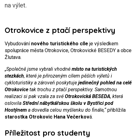
na výlet.
Otrokovice z ptačí perspektivy
Vybudování
nového turistického cíle
je výsledkem
spolupráce města Otrokovice, Otrokovické BESEDY a obce
Žlutava.
„
Společně jsme vybrali vhodné
místo na turistických
stezkách
, které je přirozeným cílem pěších výletů i
cykloturistiky a zároveň poskytuje
jedinečný pohled na celé
Otrokovice
tak trochu z ptačí perspektivy. Samotnou
realizaci si pak vzala za své
Otrokovická BESEDA
, která
oslovila
Střední nábytkářskou školu v Bystřici pod
Hostýnem
a dovedla celou myšlenku do finále,“
přiblížila
starostka Otrokovic Hana Večerkov
á.
Příležitost pro studenty