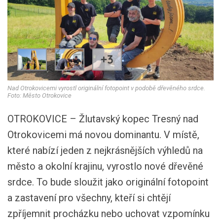
+3
Nad Otrokovicemi vyrostl originální fotopoint v podobě dřevěného srdce.
Foto: Město Otrokovice
OTROKOVICE – Žlutavský kopec Tresný nad
Otrokovicemi má novou dominantu. V místě,
které nabízí jeden z nejkrásnějších výhledů na
město a okolní krajinu, vyrostlo nové dřevěné
srdce. To bude sloužit jako originální fotopoint
a zastavení pro všechny, kteří si chtějí
zpříjemnit procházku nebo uchovat vzpomínku