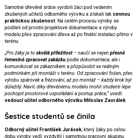
Samotné dřevěné srdce vyrobili žáci pod vedením
zkušených učitelů odborného výcviku a získali tak
cennou
praktickou zkušenost
. Na celém procesu výroby se
podíleli od prvotní projektové dokumentace a výroby
modelu přes zpracování dřeva až po finální instalaci přímo v
terénu.
„
Pro žáky je to
skvělá příležitost
– naučí se nejen
přesně
řemeslně zpracovat zakázku
podle dokumentace, ale i
komunikovat se zákazníkem a přizpůsobit se reálným
podmínkám při montáži v terénu. Od zpracování fošen, přes
výrobu spárovek a frézování, až po montáž – každý krok byl
důležitý. Navíc díky dřevěnému modelu mohli studenti lépe
pochopit prostorové uspořádání a postup práce,“
uvedl
vedoucí učitel odborného výcviku Miloslav Zaorálek
.
Šestice studentů se činila
Odborný učitel František Jurásek
, který žáky po celou
dobu výroby vedl, vyzdvihl i samotnou pracovní skupinu.