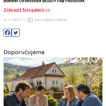
jednatel Otrokovické BESEDY Filip Pastuszek
.
Zobrazit fotogalerii >>
13. 6. 202510:11
Autor: Kateřina Háblová
ZL