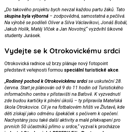
„
Do takového projektu bych nevzal každou partu žáků. Tato
skupina byla výborná
– zodpovědná, samostatná a pečlivá.
Na výrobě se podíleli Oliver a Silva Václavíkovi, Jonáš Bobál,
Jakub Holík, Matěj Vlček a Jan Novotný,“
vyzdvihl šikovné
studenty Jurásek.
Vydejte se k Otrokovickému srdci
Otrokovická radnice už brzy plánuje nový fotopoint
představit veřejnosti formou
speciální turistické akce
.
„
Rodinný pochod k Otrokovickému srdci
se uskuteční 28.
června. Start je plánován od 9 do 11 hodin od Turistického
informačního centra v přístavišti na Baťově. K vyzvednutí
zde budou kartičky k plnění úkolů – ty připravila Mateřská
škola Otrokovice. Cíl je na fotbalovém hřišti ve Žlutavě, kde
děti získají jako odměnu špekáček s pečivem k opečení.
Nachystány jsou také další aktivity a malé překvapení pro
prvních 50 účastníků přímo u srdce,“
vyzval k procházce