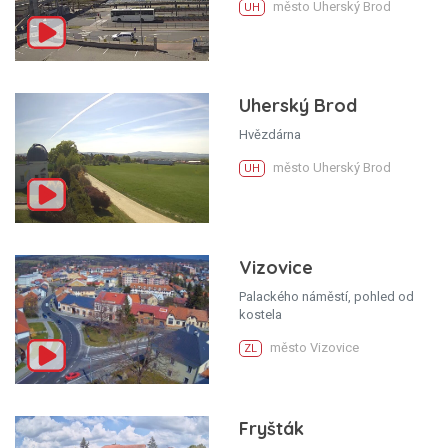
město Uherský Brod
UH
Uherský Brod
Hvězdárna
město Uherský Brod
UH
Vizovice
Palackého náměstí, pohled od
kostela
město Vizovice
ZL
Fryšták