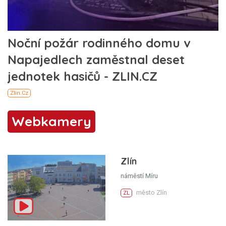
Webkamery
Zlín
náměstí Míru
město Zlín
ZL