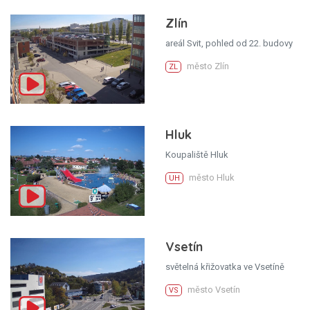
Zlín
areál Svit, pohled od 22. budovy
město Zlín
ZL
Hluk
Koupaliště Hluk
město Hluk
UH
Vsetín
světelná křižovatka ve Vsetíně
město Vsetín
VS