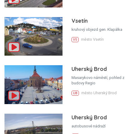
Vsetín
kruhový objezd gen. Klapálka
město Vsetín
VS
Uherský Brod
Masarykovo náměstí, pohled z
budovy Regio
město Uherský Brod
UB
Uherský Brod
autobusové nádraží