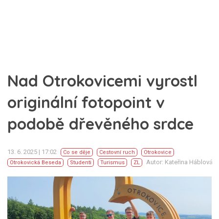
Nad Otrokovicemi vyrostl
originální fotopoint v
podobě dřevěného srdce
13. 6. 2025 | 17:02
Co se děje
Cestovní ruch
Otrokovice
Autor: Kateřina Háblová
Otrokovická Beseda
Studenti
Turismus
ZL