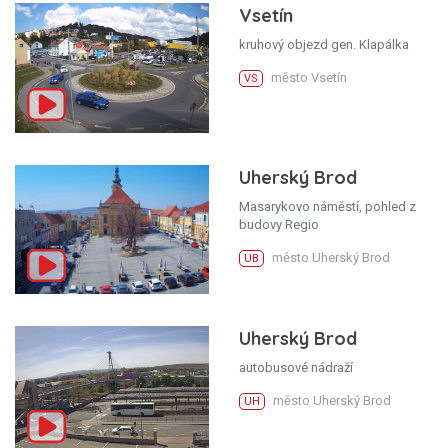
Vsetín
kruhový objezd gen. Klapálka
město Vsetín
VS
Uherský Brod
Masarykovo náměstí, pohled z
budovy Regio
město Uherský Brod
UB
Uherský Brod
autobusové nádraží
město Uherský Brod
UH