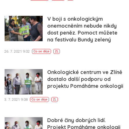
V boji s onkologickým
onemocněním nebude nikdy
dost peněz. Pomoct můžete
na festivalu Bundy zelený
26. 7. 2021 9:02
Co se děje
ZL
Onkologické centrum ve Zlíně
dostalo další podporu od
projektu Pomáháme onkologii
3. 7. 2021 9:08
Co se děje
ZL
Dobré činy dobrých lidí.
Projekt Pomáháme onkologii