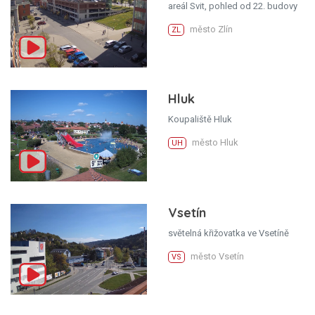
areál Svit, pohled od 22. budovy
město Zlín
ZL
Hluk
Koupaliště Hluk
město Hluk
UH
Vsetín
světelná křižovatka ve Vsetíně
město Vsetín
VS