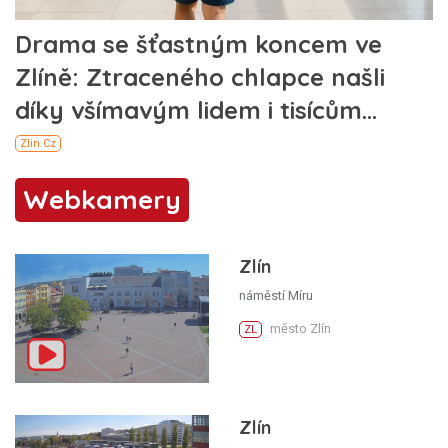
Webkamery
Zlín
náměstí Míru
město Zlín
ZL
Zlín