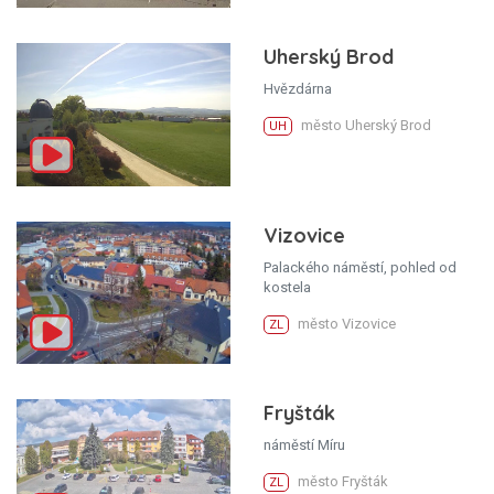
Uherský Brod
Hvězdárna
město Uherský Brod
UH
Vizovice
Palackého náměstí, pohled od
kostela
město Vizovice
ZL
Fryšták
náměstí Míru
město Fryšták
ZL