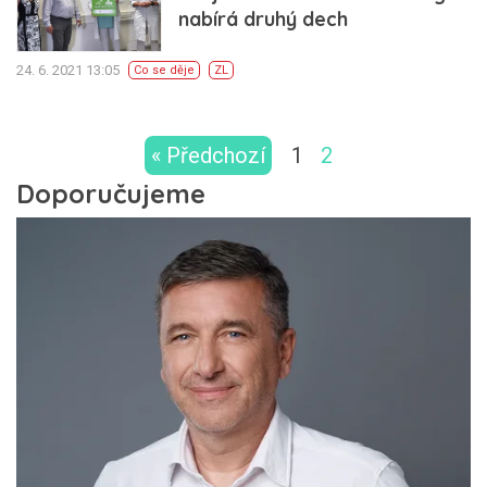
nabírá druhý dech
24. 6. 2021 13:05
Co se děje
ZL
« Předchozí
1
2