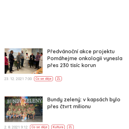
Předvánoční akce projektu
Pomáhejme onkologii vynesla
přes 230 tisíc korun
23. 12. 2021 7:00
Co se děje
ZL
Bundy zelený: v kapsách bylo
přes čtvrt milionu
2. 8. 2021 9:12
Co se děje
Kultura
ZL