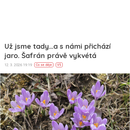
Už jsme tady…a s námi přichází
jaro. Šafrán právě vykvétá
12. 3. 2026 19:19
Co se děje
VS