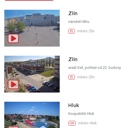
Zlín
náměstí Míru
město Zlín
ZL
Zlín
areál Svit, pohled od 22. budovy
město Zlín
ZL
Hluk
Koupaliště Hluk
město Hluk
UH