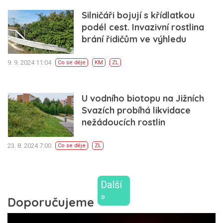
Silničáři bojují s křídlatkou
podél cest. Invazivní rostlina
brání řidičům ve výhledu
9. 9. 2024 11:04
Co se děje
KM
ZL
U vodního biotopu na Jižních
Svazích probíhá likvidace
nežádoucích rostlin
23. 8. 2024 7:00
Co se děje
ZL
Další
»