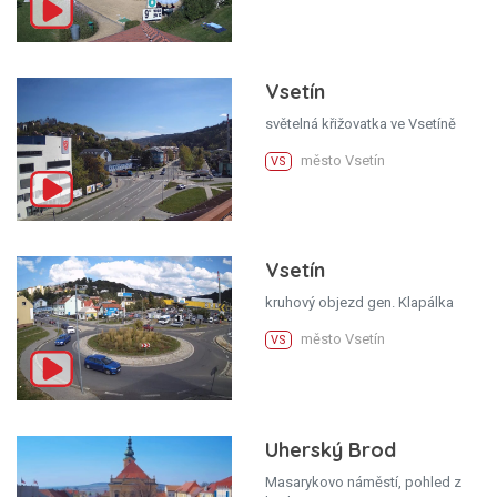
Vsetín
světelná křižovatka ve Vsetíně
město Vsetín
VS
Vsetín
kruhový objezd gen. Klapálka
město Vsetín
VS
Uherský Brod
Masarykovo náměstí, pohled z