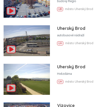
budovy Regio
město Uherský Brod
UB
Uherský Brod
autobusové nádraží
město Uherský Brod
UH
Uherský Brod
Hvězdárna
město Uherský Brod
UH
Vizovice