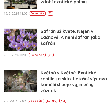
zdobí exotické palmy
19. 5. 2025 11:05
Co se děje
ZL
Šafrán už kvete. Nejen v
Lačnově. A není šafrán jako
šafrán
26. 3. 2025 13:06
Co se děje
VS
Květná v Květné. Exotické
rostliny a sklo. Letošní výstava
kamélií slibuje výjimečný
zážitek
7. 2. 2025 17:09
Co se děje
Kultura
KM