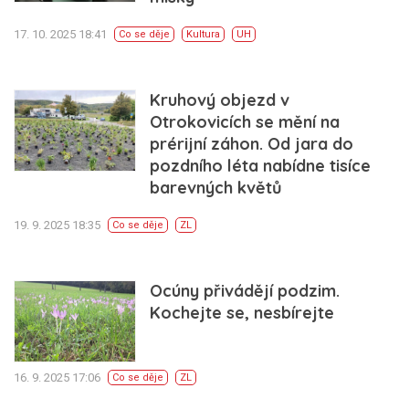
17. 10. 2025 18:41
Co se děje
Kultura
UH
Kruhový objezd v
Otrokovicích se mění na
prérijní záhon. Od jara do
pozdního léta nabídne tisíce
barevných květů
19. 9. 2025 18:35
Co se děje
ZL
Ocúny přivádějí podzim.
Kochejte se, nesbírejte
16. 9. 2025 17:06
Co se děje
ZL