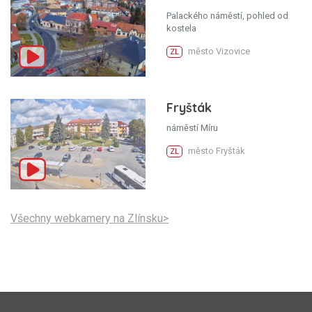
Palackého náměstí, pohled od
kostela
město Vizovice
ZL
Fryšták
náměstí Míru
město Fryšták
ZL
Všechny webkamery na Zlínsku>