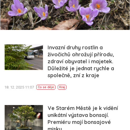
Invazní druhy rostlin a
živočichů ohrožují přírodu,
zdraví obyvatel i majetek.
Důležité je jednat rychle a
společně, zní z kraje
18. 12. 2025 11:07
Co se děje
Kraj
Ve Starém Městě je k vidění
unikátní výstava bonsají.
Premiéru mají bonsajové
misky