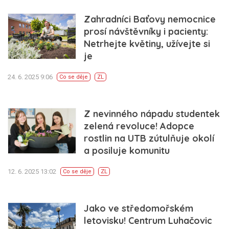
Zahradníci Baťovy nemocnice
prosí návštěvníky i pacienty:
Netrhejte květiny, užívejte si
je
24. 6. 2025 9:06
Co se děje
ZL
Z nevinného nápadu studentek
zelená revoluce! Adopce
rostlin na UTB zútulňuje okolí
a posiluje komunitu
12. 6. 2025 13:02
Co se děje
ZL
Jako ve středomořském
letovisku! Centrum Luhačovic