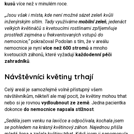
kusů
více než v minulém roce.
„
Jsou však i místa, kde není možné sázet zeleň kvůli
inženýrským sítím. Tady využíváme
mobilní zeleň
, jedenáct
velkých květináčů s kvetoucími rostlinami zpříjemňuje
prostředí zejména u frekventovaných vstupů do
nemocnice,“
pokračoval Podolan s tím, že v areálu
nemocnice je nyní
více než 600 stromů
a mnoho
kvetoucích záhonů, které vyžadují
každodenní péči
zahradníků
.
Návštěvníci květiny trhají
Celý areál je samozřejmě volně přístupný všem
návštěvníkům, někteří ale mají pocit, že květiny mohou trhat
nebo si je rovnou
vydloubnout ze země
. Jedna pacientka
dokonce
do nemocnice napsala stížnost
.
„
Seděla jsem venku na lavičce a odpočívala, kochala jsem
se pohledem na krásný květinový záhon. Najednou přišla
mladá žena a začala květiny trhat. Když jsem ji napomenula,