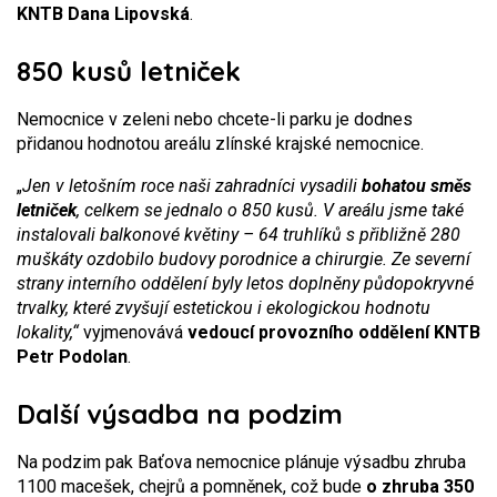
KNTB Dana Lipovská
.
850 kusů letniček
Nemocnice v zeleni nebo chcete-li parku je dodnes
přidanou hodnotou areálu zlínské krajské nemocnice.
„
Jen v letošním roce naši zahradníci vysadili
bohatou směs
letniček
, celkem se jednalo o 850 kusů. V areálu jsme také
instalovali balkonové květiny – 64 truhlíků s přibližně 280
muškáty ozdobilo budovy porodnice a chirurgie. Ze severní
strany interního oddělení byly letos doplněny půdopokryvné
trvalky, které zvyšují estetickou i ekologickou hodnotu
lokality,“
vyjmenovává
vedoucí provozního oddělení KNTB
Petr Podolan
.
Další výsadba na podzim
Na podzim pak Baťova nemocnice plánuje výsadbu zhruba
1100 macešek, chejrů a pomněnek, což bude
o zhruba 350