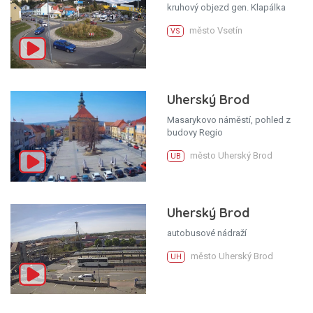
kruhový objezd gen. Klapálka
město Vsetín
VS
Uherský Brod
Masarykovo náměstí, pohled z
budovy Regio
město Uherský Brod
UB
Uherský Brod
autobusové nádraží
město Uherský Brod
UH