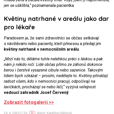
jen se ušklíbla,“
poznamenala pacientka.
Květiny natrhané v areálu jako dar
pro lékaře
Paradoxem je, že sami zdravotníci se občas setkávají
s návštěvami nebo pacienty, kteří přinesou a předají jim
květiny natrhané v nemocničním areálu
.
„
Mrzí nás to, děláme tuhle nelehkou práci s láskou a pak
nám ji někdo ničí. Lidé občas přímo ze záhonů dokonce
berou i čerstvě vysazené cibule nebo sazenice. Takovým
lidem bych vzkázal – prosím, nedělejte to. Květiny přinášejí
radost všem, kdo v nemocnici pracují, odpočívají na
lavičkách, procházejí se nebo léčí,“
vyzývá veřejnost
vedoucí zahradník Josef Červený
.
Zobrazit fotogalerii >>
24. 6. 202517:26
Autor: Kateřina Háblová
ZL