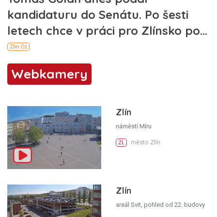
Webkamery
Zlín
náměstí Míru
město Zlín
ZL
Zlín
areál Svit, pohled od 22. budovy