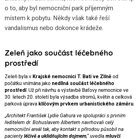
o to, aby byl nemocniční park příjemným
místem k pobytu. Někdy však také řeší
vandalismus nebo dokonce krádeže.
Zeleň jako součást léčebného
prostředí
Zeleň byla v
Krajské nemocnici T. Bati ve Zlíně
od
počátku vnímána jako
nedílná součást léčebného
prostředí
. Už při návrhu a výstavbě Baťovy nemocnice ve
30. letech 20. století byla výsadba stromů, květin a celková
parková úprava
klíčovým prvkem urbanistického záměru
.
„
Architekt František Lydie Gahura ve spolupráci s prvním
ředitelem dr. Bohuslavem Albertem navrhovali celý
nemocniční areál tak, aby kontakt s přírodou působil na
pacienty
léčivě a uklidňujícím dojmem
,“
uvedla
mluvčí