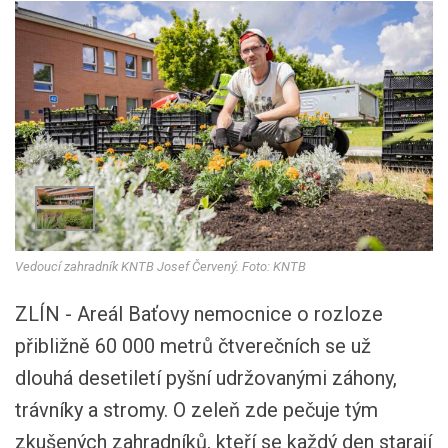
Vedoucí zahradník KNTB Josef Červený. Foto: KNTB
ZLÍN - Areál Baťovy nemocnice o rozloze
přibližně 60 000 metrů čtverečních se už
dlouhá desetiletí pyšní udržovanými záhony,
trávníky a stromy. O zeleň zde pečuje tým
zkušených zahradníků, kteří se každý den starají