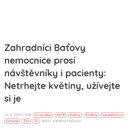
Zahradníci Baťovy
nemocnice prosí
návštěvníky i pacienty:
Netrhejte květiny, užívejte
si je
24. 6. 2025 | 9:06
Co se děje
KNTB
Květiny
Rostliny
Vandalismus
Autor: Kateřina Háblová
Zahrada
Zlín
ZL