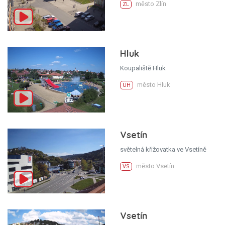
město Zlín
ZL
Hluk
Koupaliště Hluk
město Hluk
UH
Vsetín
světelná křižovatka ve Vsetíně
město Vsetín
VS
Vsetín