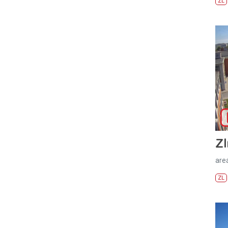
ZL
Zl
areá
ZL