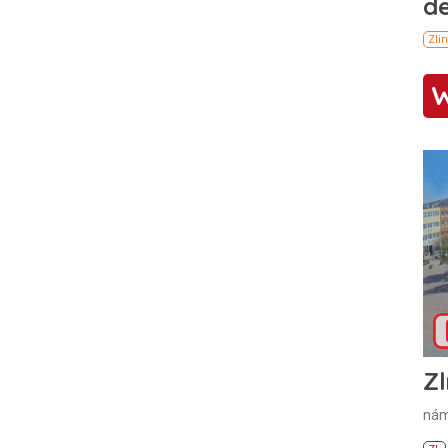
Zl
nám