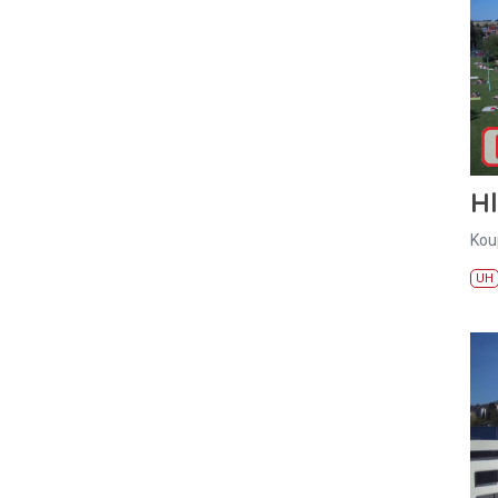
H
Kou
UH