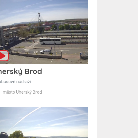
herský Brod
obusové nádraží
město Uherský Brod