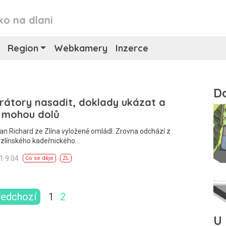
ko na dlani
Region
Webkamery
Inzerce
rátory nasadit, doklady ukázat a
y mohou dolů
an Richard ze Zlína vyloženě omládl. Zrovna odchází z
 zlínského kadeřnického…
21 9:04
Co se děje
ZL
ředchozí
1
2