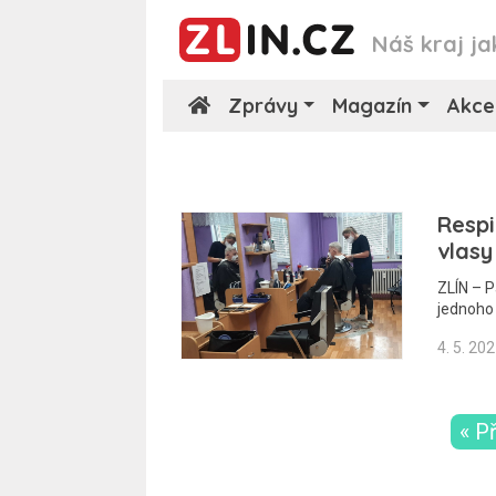
Náš kraj ja
Zprávy
Magazín
Akce
Respi
vlas
ZLÍN – P
jednoho
4. 5. 20
« P