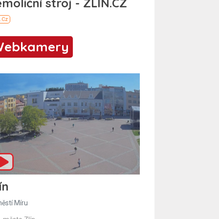
Webkamery
ín
ěstí Míru