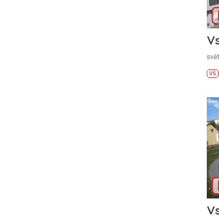
Vs
svě
VS
Vs