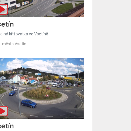
etín
telná křižovatka ve Vsetíně
město Vsetín
etín