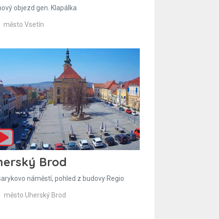
hový objezd gen. Klapálka
město Vsetín
herský Brod
arykovo náměstí, pohled z budovy Regio
město Uherský Brod