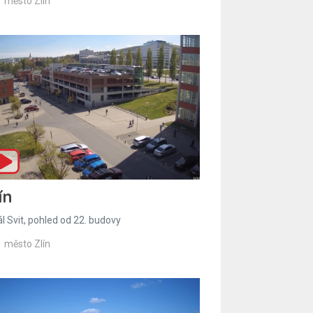
město Zlín
ín
l Svit, pohled od 22. budovy
město Zlín