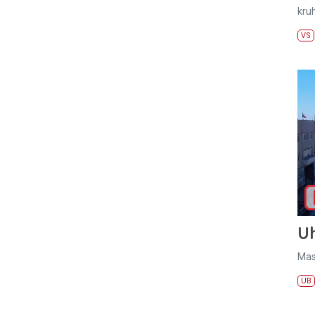
kru
VS
U
Mas
UB