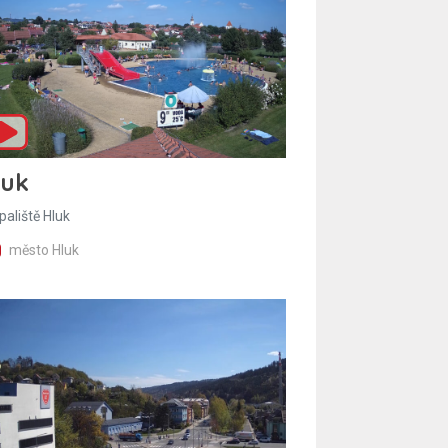
luk
paliště Hluk
město Hluk