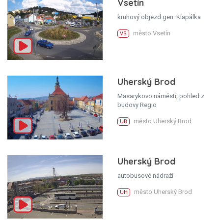
Vsetín
kruhový objezd gen. Klapálka
město Vsetín
VS
Uherský Brod
Masarykovo náměstí, pohled z
budovy Regio
město Uherský Brod
UB
Uherský Brod
autobusové nádraží
město Uherský Brod
UH