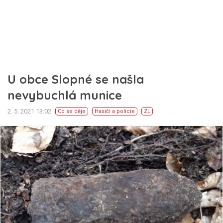
U obce Slopné se našla
nevybuchlá munice
2. 5. 2021 13:02
Co se děje
Hasiči a policie
ZL