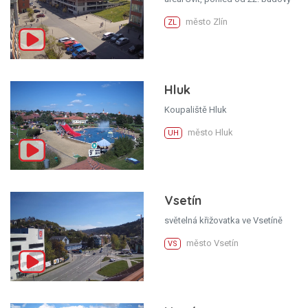
město Zlín
ZL
Hluk
Koupaliště Hluk
město Hluk
UH
Vsetín
světelná křižovatka ve Vsetíně
město Vsetín
VS