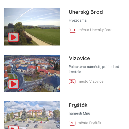
Uherský Brod
Hvězdárna
město Uherský Brod
UH
Vizovice
Palackého náměstí, pohled od
kostela
město Vizovice
ZL
Fryšták
náměstí Míru
město Fryšták
ZL