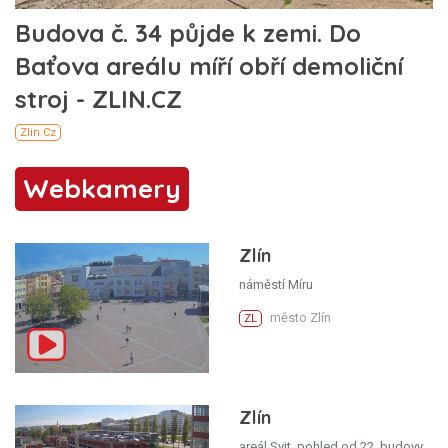
Webkamery
Zlín
náměstí Míru
město Zlín
ZL
Zlín
areál Svit, pohled od 22. budovy