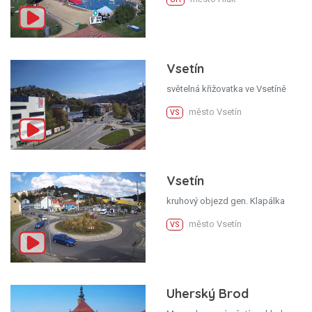
Vsetín
světelná křižovatka ve Vsetíně
město Vsetín
VS
Vsetín
kruhový objezd gen. Klapálka
město Vsetín
VS
Uherský Brod