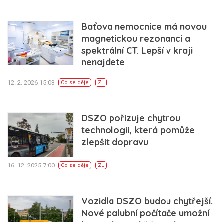
Baťova nemocnice má novou
magnetickou rezonanci a
spektrální CT. Lepší v kraji
nenajdete
12. 2. 2026 15:03
Co se děje
ZL
DSZO pořizuje chytrou
technologii, která pomůže
zlepšit dopravu
16. 12. 2025 7:00
Co se děje
ZL
Vozidla DSZO budou chytřejší.
Nové palubní počítače umožní