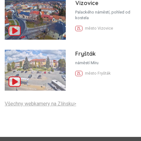
Vizovice
Palackého náměstí, pohled od
kostela
město Vizovice
ZL
Fryšták
náměstí Míru
město Fryšták
ZL
Všechny webkamery na Zlínsku>