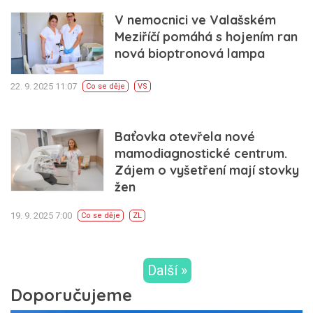
V nemocnici ve Valašském
Meziříčí pomáhá s hojením ran
nová bioptronová lampa
22. 9. 2025 11:07
Co se děje
VS
Baťovka otevřela nové
mamodiagnostické centrum.
Zájem o vyšetření mají stovky
žen
19. 9. 2025 7:00
Co se děje
ZL
Další »