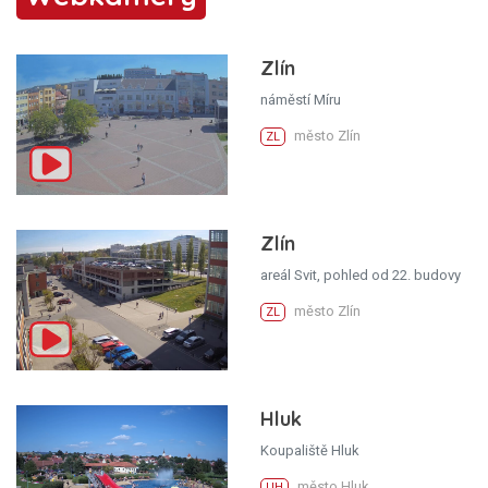
Zlín
náměstí Míru
město Zlín
ZL
Zlín
areál Svit, pohled od 22. budovy
město Zlín
ZL
Hluk
Koupaliště Hluk
město Hluk
UH