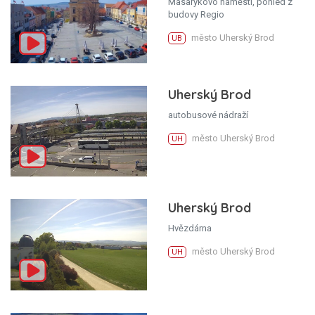
Masarykovo náměstí, pohled z
budovy Regio
město Uherský Brod
UB
Uherský Brod
autobusové nádraží
město Uherský Brod
UH
Uherský Brod
Hvězdárna
město Uherský Brod
UH