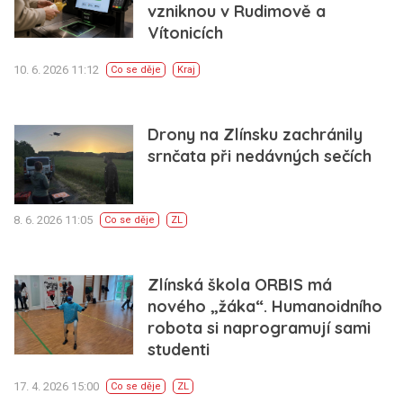
vzniknou v Rudimově a
Vítonicích
10. 6. 2026 11:12
Co se děje
Kraj
Drony na Zlínsku zachránily
srnčata při nedávných sečích
8. 6. 2026 11:05
Co se děje
ZL
Zlínská škola ORBIS má
nového „žáka“. Humanoidního
robota si naprogramují sami
studenti
17. 4. 2026 15:00
Co se děje
ZL