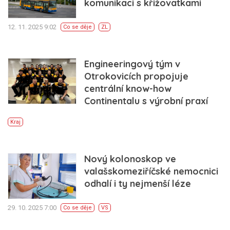
komunikaci s křižovatkami
12. 11. 2025 9:02
Co se děje
ZL
Engineeringový tým v
Otrokovicích propojuje
centrální know-how
Continentalu s výrobní praxí
Kraj
Nový kolonoskop ve
valašskomeziříčské nemocnici
odhalí i ty nejmenší léze
29. 10. 2025 7:00
Co se děje
VS