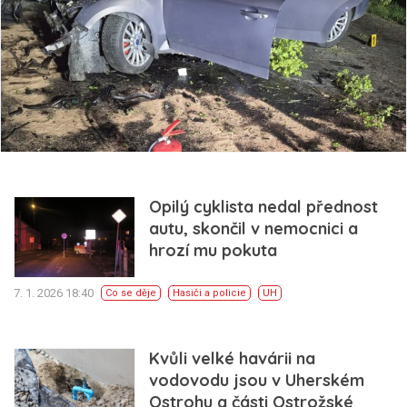
Opilý cyklista nedal přednost
autu, skončil v nemocnici a
hrozí mu pokuta
7. 1. 2026 18:40
Co se děje
Hasiči a policie
UH
Kvůli velké havárii na
vodovodu jsou v Uherském
Ostrohu a části Ostrožské