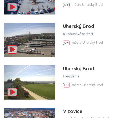
město Uherský Brod
UB
Uherský Brod
autobusové nádraží
město Uherský Brod
UH
Uherský Brod
Hvězdárna
město Uherský Brod
UH
Vizovice