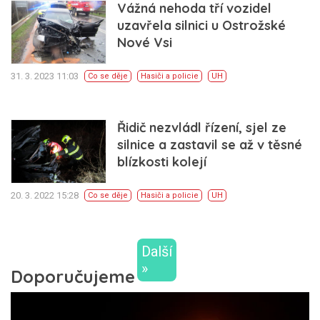
Vážná nehoda tří vozidel
uzavřela silnici u Ostrožské
Nové Vsi
31. 3. 2023 11:03
Co se děje
Hasiči a policie
UH
Řidič nezvládl řízení, sjel ze
silnice a zastavil se až v těsné
blízkosti kolejí
20. 3. 2022 15:28
Co se děje
Hasiči a policie
UH
Další
»