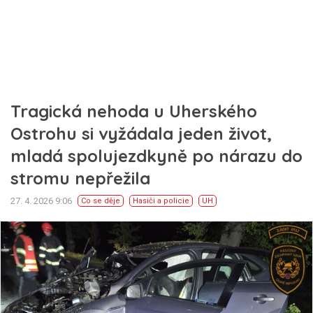
Tragická nehoda u Uherského
Ostrohu si vyžádala jeden život,
mladá spolujezdkyně po nárazu do
stromu nepřežila
27. 4. 2026 9:06
Co se děje
Hasiči a policie
UH