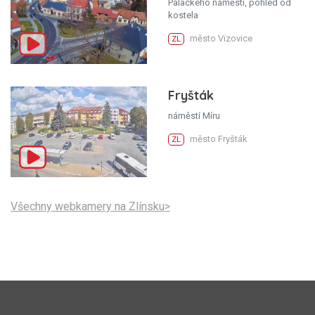
Palackého náměstí, pohled od
kostela
město Vizovice
ZL
Fryšták
náměstí Míru
město Fryšták
ZL
Všechny webkamery na Zlínsku>