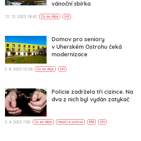
vánoční sbírka
12. 12. 2023 18:42
Co se děje
UH
Domov pro seniory
v Uherském Ostrohu čeká
modernizace
2. 8. 2023 13:28
Co se děje
UH
Policie zadržela tři cizince. Na
dva z nich byl vydán zatykač
5. 4. 2023 7:00
Co se děje
Hasiči a policie
KM
UH