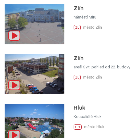
Zlín
náměstí Míru
město Zlín
ZL
Zlín
areál Svit, pohled od 22. budovy
město Zlín
ZL
Hluk
Koupaliště Hluk
město Hluk
UH