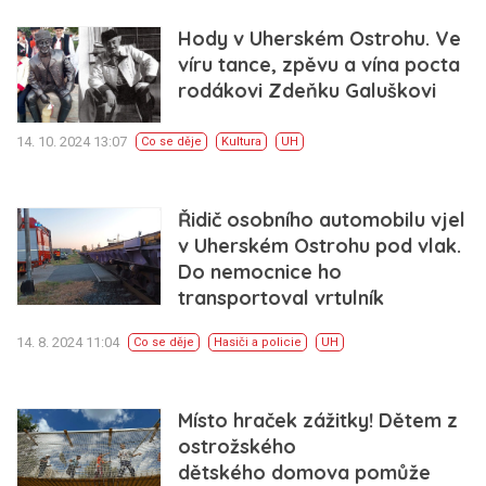
Hody v Uherském Ostrohu. Ve
víru tance, zpěvu a vína pocta
rodákovi Zdeňku Galuškovi
14. 10. 2024 13:07
Co se děje
Kultura
UH
Řidič osobního automobilu vjel
v Uherském Ostrohu pod vlak.
Do nemocnice ho
transportoval vrtulník
14. 8. 2024 11:04
Co se děje
Hasiči a policie
UH
Místo hraček zážitky! Dětem z
ostrožského
dětského domova pomůže