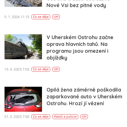
Nové Vsi bez pitné vody
5. 1. 2026 11:15
Co se děje
UH
V Uherském Ostrohu začne
oprava hlavních tahů. Na
programu jsou omezení i
objížďky
15. 6. 2025 7:05
Co se děje
UH
Opilá žena záměrně poškodila
zaparkované auto v Uherském
Ostrohu. Hrozí jí vězení
31. 3. 2025 7:00
Co se děje
Hasiči a policie
UH