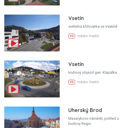
Vsetín
světelná křižovatka ve Vsetíně
město Vsetín
VS
Vsetín
kruhový objezd gen. Klapálka
město Vsetín
VS
Uherský Brod
Masarykovo náměstí, pohled z
budovy Regio