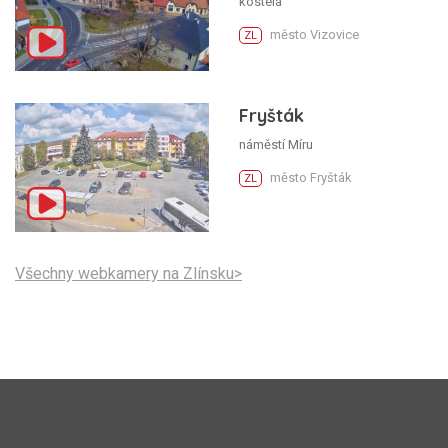
kostela
město Vizovice
ZL
Fryšták
náměstí Míru
město Fryšták
ZL
Všechny webkamery na Zlínsku>