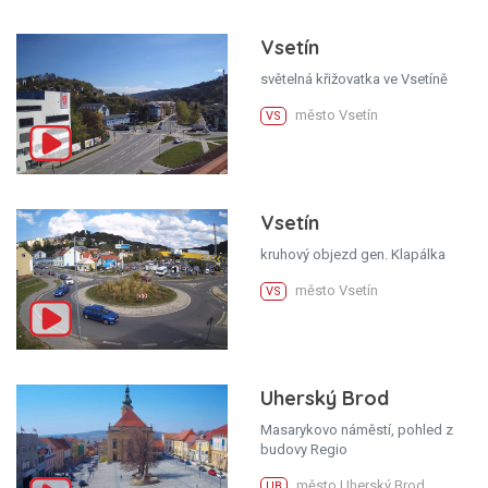
Vsetín
světelná křižovatka ve Vsetíně
město Vsetín
VS
Vsetín
kruhový objezd gen. Klapálka
město Vsetín
VS
Uherský Brod
Masarykovo náměstí, pohled z
budovy Regio
město Uherský Brod
UB