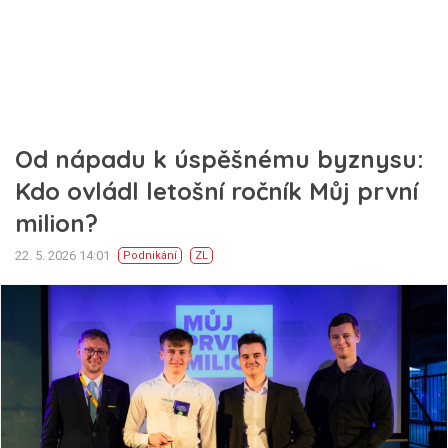
Od nápadu k úspěšnému byznysu:
Kdo ovládl letošní ročník Můj první
milion?
22. 5. 2026 14:01
Podnikání
ZL