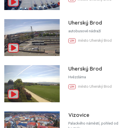
Uherský Brod
autobusové nádraží
město Uherský Brod
UH
Uherský Brod
Hvězdárna
město Uherský Brod
UH
Vizovice
Palackého náměstí, pohled od