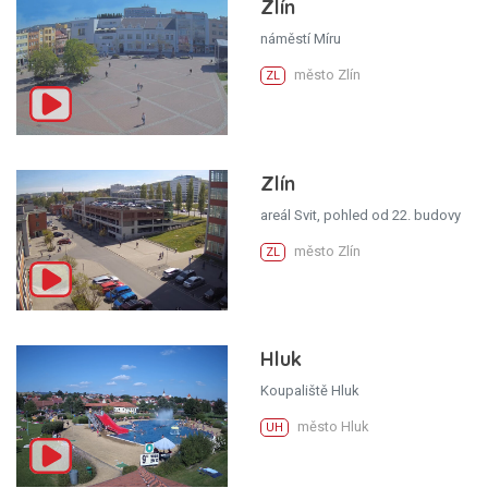
Zlín
náměstí Míru
město Zlín
ZL
Zlín
areál Svit, pohled od 22. budovy
město Zlín
ZL
Hluk
Koupaliště Hluk
město Hluk
UH