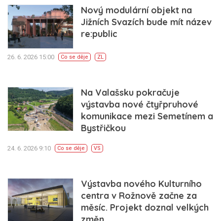
Nový modulární objekt na
Jižních Svazích bude mít název
re:public
26. 6. 2026 15:00
Co se děje
ZL
Na Valašsku pokračuje
výstavba nové čtyřpruhové
komunikace mezi Semetínem a
Bystřičkou
24. 6. 2026 9:10
Co se děje
VS
Výstavba nového Kulturního
centra v Rožnově začne za
měsíc. Projekt doznal velkých
změn