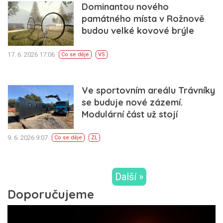
Dominantou nového
památného místa v Rožnově
budou velké kovové brýle
17. 6. 2026 17:06
Co se děje
VS
Ve sportovním areálu Trávníky
se buduje nové zázemí.
Modulární část už stojí
9. 6. 2026 9:07
Co se děje
ZL
Další »