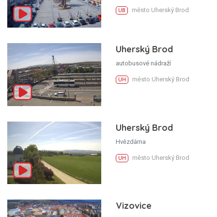
město Uherský Brod
UB
Uherský Brod
autobusové nádraží
město Uherský Brod
UH
Uherský Brod
Hvězdárna
město Uherský Brod
UH
Vizovice