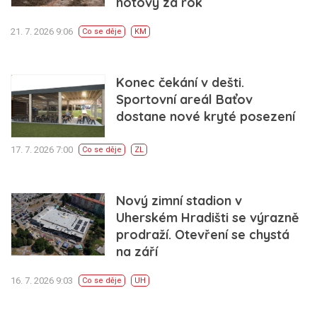
hotový za rok
21. 7. 2026 9:06
Co se děje
KM
Konec čekání v dešti.
Sportovní areál Baťov
dostane nové kryté posezení
17. 7. 2026 7:00
Co se děje
ZL
Nový zimní stadion v
Uherském Hradišti se výrazně
prodraží. Otevření se chystá
na září
16. 7. 2026 9:03
Co se děje
UH