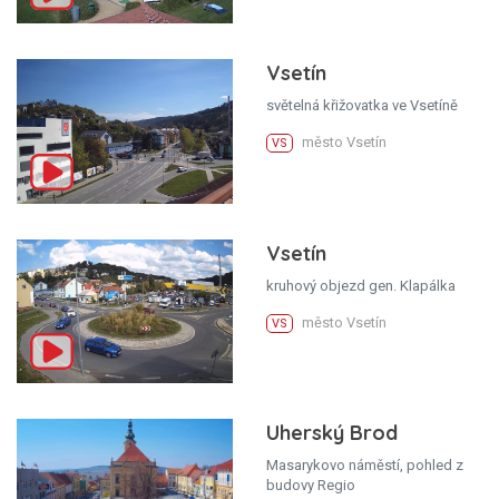
Vsetín
světelná křižovatka ve Vsetíně
město Vsetín
VS
Vsetín
kruhový objezd gen. Klapálka
město Vsetín
VS
Uherský Brod
Masarykovo náměstí, pohled z
budovy Regio