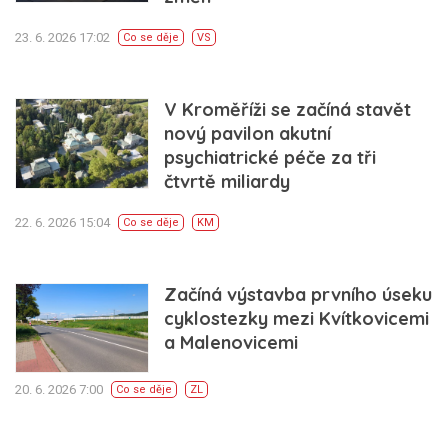
23. 6. 2026 17:02
Co se děje
VS
V Kroměříži se začíná stavět
nový pavilon akutní
psychiatrické péče za tři
čtvrtě miliardy
22. 6. 2026 15:04
Co se děje
KM
Začíná výstavba prvního úseku
cyklostezky mezi Kvítkovicemi
a Malenovicemi
20. 6. 2026 7:00
Co se děje
ZL