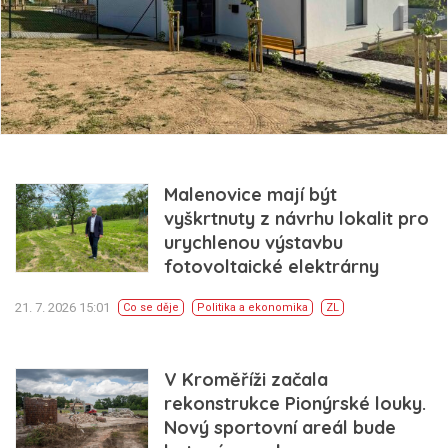
Malenovice mají být
vyškrtnuty z návrhu lokalit pro
urychlenou výstavbu
fotovoltaické elektrárny
21. 7. 2026 15:01
Co se děje
Politika a ekonomika
ZL
V Kroměříži začala
rekonstrukce Pionýrské louky.
Nový sportovní areál bude