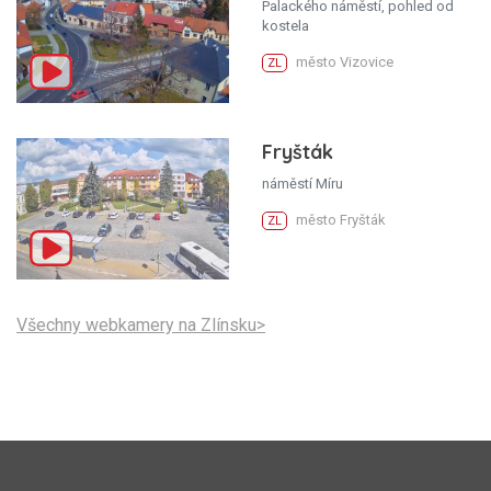
Palackého náměstí, pohled od
kostela
město Vizovice
ZL
Fryšták
náměstí Míru
město Fryšták
ZL
Všechny webkamery na Zlínsku>