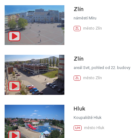
Zlín
náměstí Míru
město Zlín
ZL
Zlín
areál Svit, pohled od 22. budovy
město Zlín
ZL
Hluk
Koupaliště Hluk
město Hluk
UH