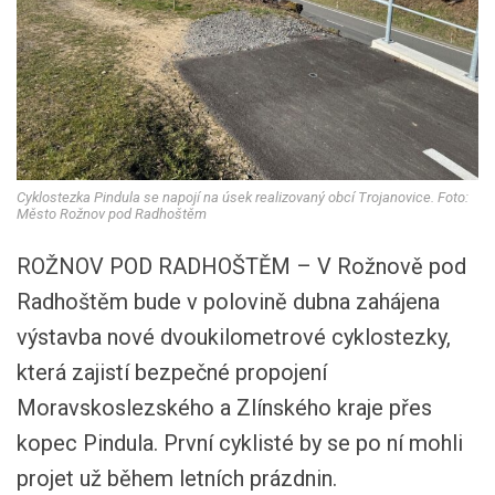
Cyklostezka Pindula se napojí na úsek realizovaný obcí Trojanovice. Foto:
Město Rožnov pod Radhoštěm
ROŽNOV POD RADHOŠTĚM – V Rožnově pod
Radhoštěm bude v polovině dubna zahájena
výstavba nové dvoukilometrové cyklostezky,
která zajistí bezpečné propojení
Moravskoslezského a Zlínského kraje přes
kopec Pindula. První cyklisté by se po ní mohli
projet už během letních prázdnin.