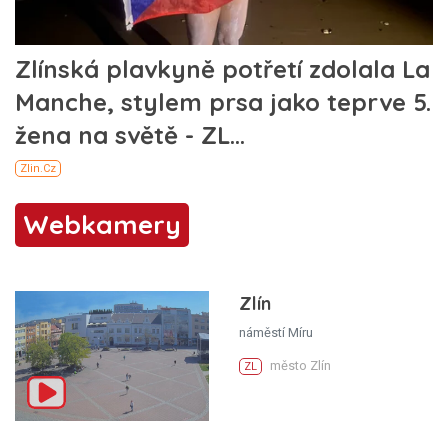
Webkamery
Zlín
náměstí Míru
město Zlín
ZL