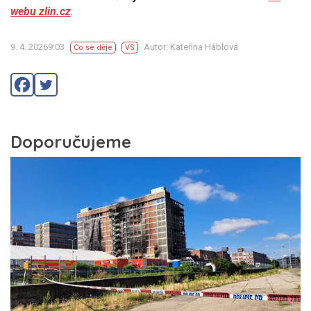
webu zlin.cz
.
9. 4. 20269:03
Autor: Kateřina Háblová
Co se děje
VS