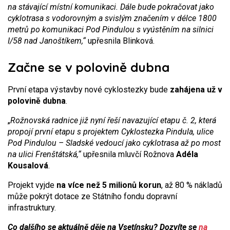
na stávající místní komunikaci. Dále bude pokračovat jako
cyklotrasa s vodorovným a svislým značením v délce 1800
metrů po komunikaci Pod Pindulou s vyústěním na silnici
I/58 nad Janoštíkem,“
upřesnila Blinková.
Začne se v polovině dubna
První etapa výstavby nové cyklostezky bude
zahájena už v
polovině dubna
.
„
Rožnovská radnice již nyní řeší navazující etapu č. 2, která
propojí první etapu s projektem Cyklostezka Pindula, ulice
Pod Pindulou – Sladské vedoucí jako cyklotrasa až po most
na ulici Frenštátská,“
upřesnila mluvčí Rožnova
Adéla
Kousalová
.
Projekt vyjde
na více než 5 milionů korun
, až 80 % nákladů
může pokrýt dotace ze Státního fondu dopravní
infrastruktury.
Co dalšího se aktuálně děje na Vsetínsku? Dozvíte se
na