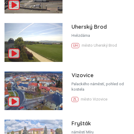
Uherský Brod
Hvězdárna
město Uherský Brod
UH
Vizovice
Palackého náměstí, pohled od
kostela
město Vizovice
ZL
Fryšták
náměstí Míru