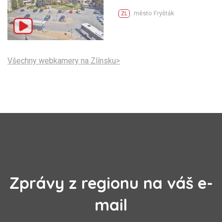
město Fryšták
ZL
Všechny webkamery na Zlínsku>
Zprávy z regionu na váš e-
mail