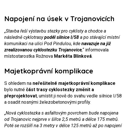
Napojení na úsek v Trojanovicích
„
Stavba řeší výstavbu stezky pro cyklisty a chodce a
následně cyklotrasy
podél silnice I/58
a po stávající místní
komunikaci na ulici Pod Pindulou, kde
navazuje na již
zrealizovanou cyklostezku Trojanovice
,“
informovala
místostarostka Rožnova
Markéta Blinková
.
Majetkoprávní komplikace
S ohledem na
neřešitelné majetkoprávní komplikace
bylo nutné
část trasy cyklostezky změnit a
přeprojektovat
, umístit ji nově do svahu vedle silnice I/58
a osadit nosnými železobetonovými profily.
„
Nová cyklostezka s asfaltovým povrchem bude napojena
od Trojanovic nejprve v šířce 2,5 metrů a délce 175 metrů.
Poté se rozšíří na 3 metry v délce 125 metrů až po napojení