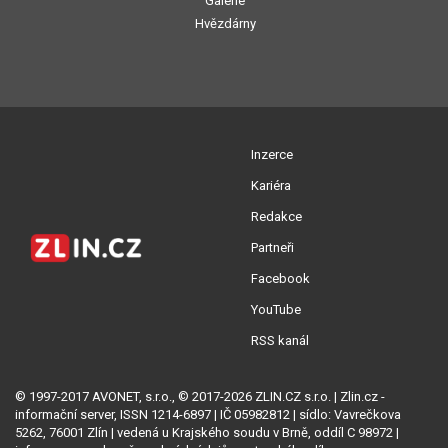
Galerie
Hvězdárny
Inzerce
Kariéra
Redakce
Partneři
Facebook
YouTube
RSS kanál
© 1997-2017 AVONET, s.r.o., © 2017-2026 ZLIN.CZ s.r.o. | Zlin.cz -
informační server, ISSN 1214-6897 | IČ 05982812 | sídlo: Vavrečkova
5262, 76001 Zlín | vedená u Krajského soudu v Brně, oddíl C 98972 |