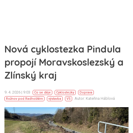
Nová cyklostezka Pindula
propojí Moravskoslezský a
Zlínský kraj
9. 4. 2026 | 9:03
Co se děje
Cyklostezky
Doprava
Autor: Kateřina Háblová
Rožnov pod Radhoštěm
výstavba
VS