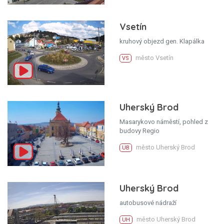
Vsetín
kruhový objezd gen. Klapálka
město Vsetín
VS
Uherský Brod
Masarykovo náměstí, pohled z
budovy Regio
město Uherský Brod
UB
Uherský Brod
autobusové nádraží
město Uherský Brod
UH