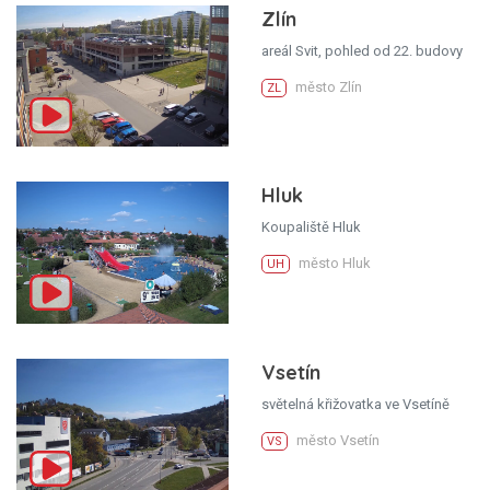
Zlín
areál Svit, pohled od 22. budovy
město Zlín
ZL
Hluk
Koupaliště Hluk
město Hluk
UH
Vsetín
světelná křižovatka ve Vsetíně
město Vsetín
VS