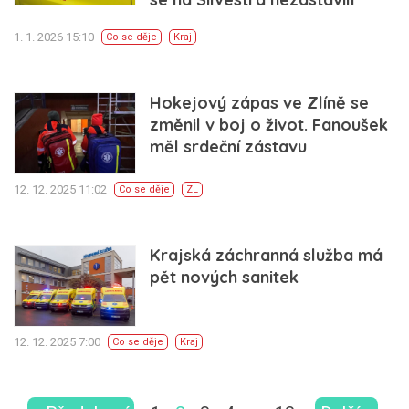
1. 1. 2026 15:10
Co se děje
Kraj
Hokejový zápas ve Zlíně se
změnil v boj o život. Fanoušek
měl srdeční zástavu
12. 12. 2025 11:02
Co se děje
ZL
Krajská záchranná služba má
pět nových sanitek
12. 12. 2025 7:00
Co se děje
Kraj