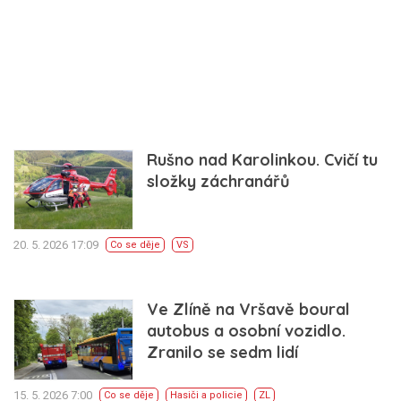
Rušno nad Karolinkou. Cvičí tu
složky záchranářů
20. 5. 2026 17:09
Co se děje
VS
Ve Zlíně na Vršavě boural
autobus a osobní vozidlo.
Zranilo se sedm lidí
15. 5. 2026 7:00
Co se děje
Hasiči a policie
ZL