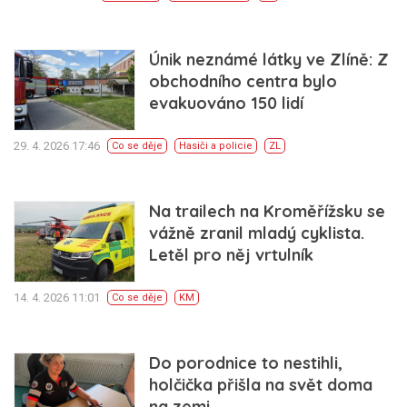
Únik neznámé látky ve Zlíně: Z
obchodního centra bylo
evakuováno 150 lidí
29. 4. 2026 17:46
Co se děje
Hasiči a policie
ZL
Na trailech na Kroměřížsku se
vážně zranil mladý cyklista.
Letěl pro něj vrtulník
14. 4. 2026 11:01
Co se děje
KM
Do porodnice to nestihli,
holčička přišla na svět doma
na zemi