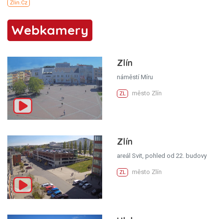
Webkamery
Zlín
náměstí Míru
město Zlín
ZL
Zlín
areál Svit, pohled od 22. budovy
město Zlín
ZL