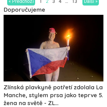
« Předchozí
1
2
3
4
…
13
Další »