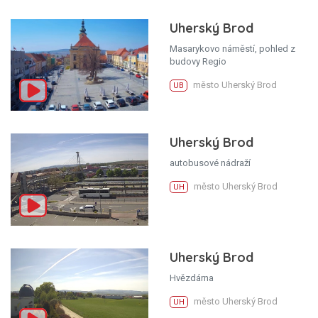
Uherský Brod
Masarykovo náměstí, pohled z
budovy Regio
město Uherský Brod
UB
Uherský Brod
autobusové nádraží
město Uherský Brod
UH
Uherský Brod
Hvězdárna
město Uherský Brod
UH