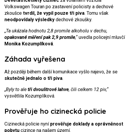
Devětatřicetiletý cizinec
za volantem vozidla
Volkswagen Touran po zastavení policisty a dechové
zkoušce
tvrdil, že vypil pouze tři piva
. Tomu však
neodpovídaly výsledky
dechové zkoušky.
„
Ta ukázala hodnotu 2,8 promile alkoholu v dechu,
opakované měření pak 2,9 promile
,“
uvedla policejní mluvčí
Monika Kozumplíková
.
Záhada vyřešena
Až později během další komunikace vyšlo najevo, že se
skutečně jednalo o tři piva
.
„
Byly to ale
tři dvoulitrové lahve
, čili celkem 12 piv,“
vysvětlila Kozumplíková.
Prověřuje ho cizinecká policie
Cizinecká policie nyní
prověřuje doklady a oprávněnost
pobytu
cizince na našem území.