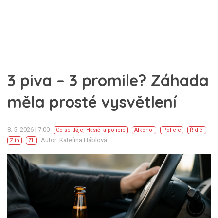
3 piva – 3 promile? Záhada
měla prosté vysvětlení
8. 5. 2026 | 7:00
Co se děje
,
Hasiči a policie
Alkohol
Policie
Řidiči
Autor: Kateřina Háblová
Zlín
ZL