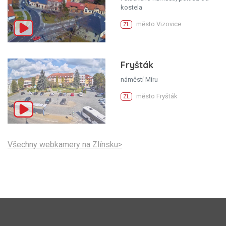
kostela
město Vizovice
ZL
Fryšták
náměstí Míru
město Fryšták
ZL
Všechny webkamery na Zlínsku>