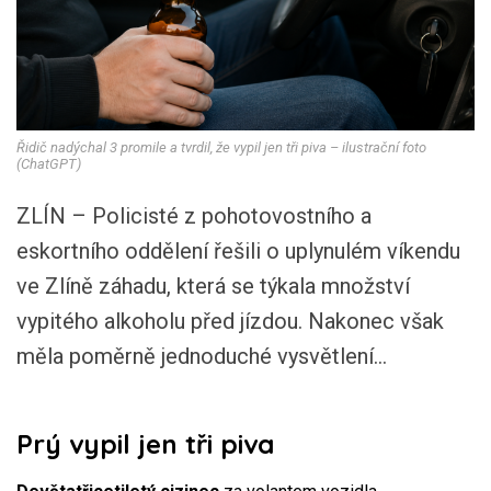
Řidič nadýchal 3 promile a tvrdil, že vypil jen tři piva – ilustrační foto
(ChatGPT)
ZLÍN – Policisté z pohotovostního a
eskortního oddělení řešili o uplynulém víkendu
ve Zlíně záhadu, která se týkala množství
vypitého alkoholu před jízdou. Nakonec však
měla poměrně jednoduché vysvětlení...
Prý vypil jen tři piva