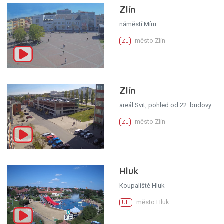
Zlín
náměstí Míru
město Zlín
ZL
Zlín
areál Svit, pohled od 22. budovy
město Zlín
ZL
Hluk
Koupaliště Hluk
město Hluk
UH