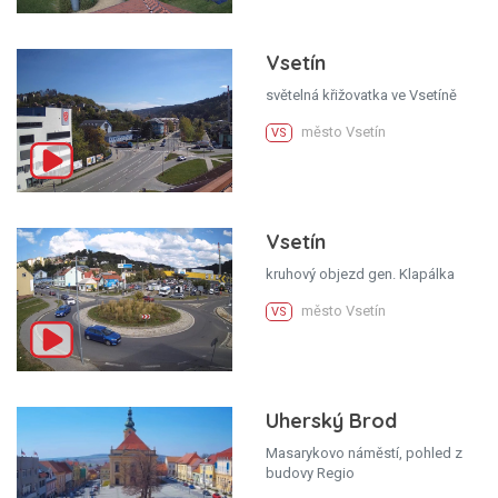
Vsetín
světelná křižovatka ve Vsetíně
město Vsetín
VS
Vsetín
kruhový objezd gen. Klapálka
město Vsetín
VS
Uherský Brod
Masarykovo náměstí, pohled z
budovy Regio