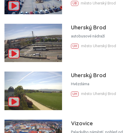
město Uherský Brod
UB
Uherský Brod
autobusové nádraží
město Uherský Brod
UH
Uherský Brod
Hvězdárna
město Uherský Brod
UH
Vizovice
Palackého náměstí, pohled od