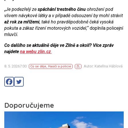
„
Je podezřelý ze
spáchání trestného činu
ohrožení pod
vlivem návykové látky a v případě odsouzení by mohl strávit
až rok za mřížemi
, také ho pravděpodobně čeká vysoká
pokuta a zákaz řízení motorových vozidel,“
doplnila policejní
mluvčí.
Co dalšího se aktuálně děje ve Zlíně a okolí? Více zpráv
najdete
na webu zlin.cz
.
8. 5. 20267:00
Autor: Kateřina Háblová
Co se děje
,
Hasiči a policie
ZL