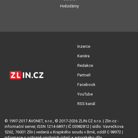
Hvězdárny
Inzerce
Kariéra
Redakce
Partneři
Facebook
YouTube
RSS kanál
© 1997-2017 AVONET, s.r.o., © 2017-2026 ZLIN.CZ s.r.o. | Zlin.cz -
informační server, ISSN 1214-6897 | IČ 05982812 | sídlo: Vavrečkova
5262, 76001 Zlín | vedená u Krajského soudu v Brně, oddíl C 98972 |
informace o ochraně osobních údajů
a
autorského díla