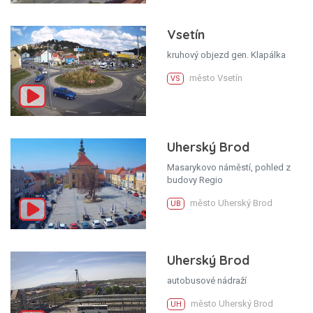
Vsetín
kruhový objezd gen. Klapálka
město Vsetín
VS
Uherský Brod
Masarykovo náměstí, pohled z
budovy Regio
město Uherský Brod
UB
Uherský Brod
autobusové nádraží
město Uherský Brod
UH