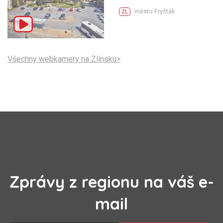
město Fryšták
ZL
Všechny webkamery na Zlínsku>
Zprávy z regionu na váš e-
mail