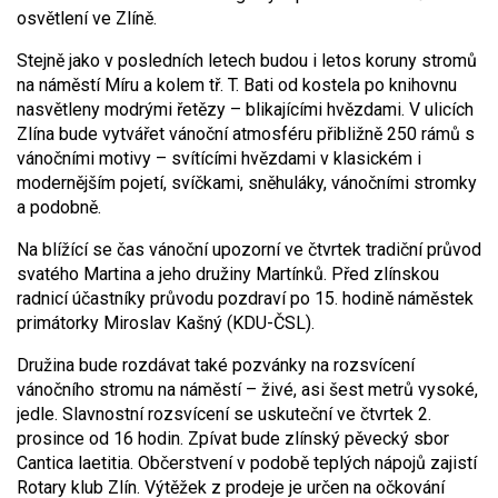
osvětlení ve Zlíně.
Stejně jako v posledních letech budou i letos koruny stromů
na náměstí Míru a kolem tř. T. Bati od kostela po knihovnu
nasvětleny modrými řetězy – blikajícími hvězdami. V ulicích
Zlína bude vytvářet vánoční atmosféru přibližně 250 rámů s
vánočními motivy – svítícími hvězdami v klasickém i
modernějším pojetí, svíčkami, sněhuláky, vánočními stromky
a podobně.
Na blížící se čas vánoční upozorní ve čtvrtek tradiční průvod
svatého Martina a jeho družiny Martínků. Před zlínskou
radnicí účastníky průvodu pozdraví po 15. hodině náměstek
primátorky Miroslav Kašný (KDU-ČSL).
Družina bude rozdávat také pozvánky na rozsvícení
vánočního stromu na náměstí – živé, asi šest metrů vysoké,
jedle. Slavnostní rozsvícení se uskuteční ve čtvrtek 2.
prosince od 16 hodin. Zpívat bude zlínský pěvecký sbor
Cantica laetitia. Občerstvení v podobě teplých nápojů zajistí
Rotary klub Zlín. Výtěžek z prodeje je určen na očkování