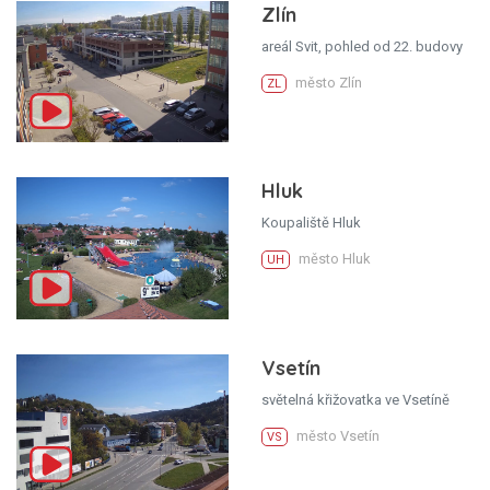
Zlín
areál Svit, pohled od 22. budovy
město Zlín
ZL
Hluk
Koupaliště Hluk
město Hluk
UH
Vsetín
světelná křižovatka ve Vsetíně
město Vsetín
VS