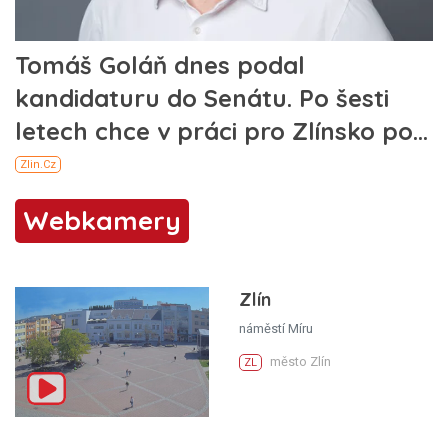
Webkamery
Zlín
náměstí Míru
město Zlín
ZL