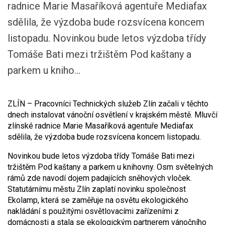
radnice Marie Masaříková agentuře Mediafax
sdělila, že výzdoba bude rozsvícena koncem
listopadu. Novinkou bude letos výzdoba třídy
Tomáše Bati mezi tržištěm Pod kaštany a
parkem u kniho...
ZLÍN – Pracovníci Technických služeb Zlín začali v těchto
dnech instalovat vánoční osvětlení v krajském městě. Mluvčí
zlínské radnice Marie Masaříková agentuře Mediafax
sdělila, že výzdoba bude rozsvícena koncem listopadu.
Novinkou bude letos výzdoba třídy Tomáše Bati mezi
tržištěm Pod kaštany a parkem u knihovny. Osm světelných
rámů zde navodí dojem padajících sněhových vloček.
Statutárnímu městu Zlín zaplatí novinku společnost
Ekolamp, která se zaměřuje na osvětu ekologického
nakládání s použitými osvětlovacími zařízeními z
domácnosti a stala se ekologickým partnerem vánočního