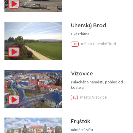
Uherský Brod
Hvězdárna
město Uherský Brod
UH
Vizovice
Palackého náměstí, pohled od
kostela
město Vizovice
ZL
Fryšták
náměstí Míru