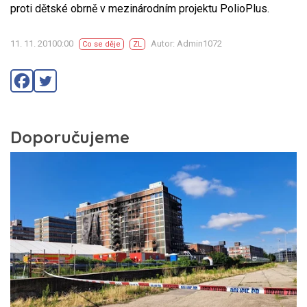
proti dětské obrně v mezinárodním projektu PolioPlus.
11. 11. 20100:00
Autor: Admin1072
Co se děje
ZL