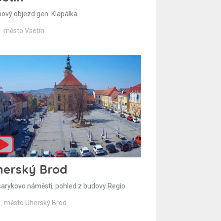
hový objezd gen. Klapálka
město Vsetín
herský Brod
arykovo náměstí, pohled z budovy Regio
město Uherský Brod