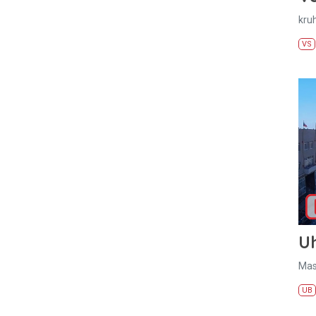
kru
VS
U
Mas
UB