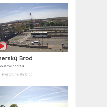
herský Brod
obusové nádraží
město Uherský Brod