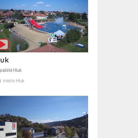
luk
paliště Hluk
město Hluk