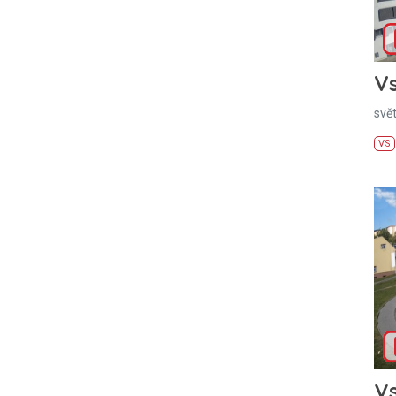
Vs
svě
VS
Vs