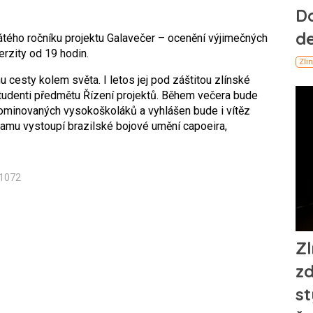
átého ročníku projektu Galavečer – ocenění výjimečných
erzity od 19 hodin.
 cesty kolem světa. I letos jej pod záštitou zlínské
studenti předmětu Řízení projektů. Během večera bude
ominovaných vysokoškoláků a vyhlášen bude i vítěz
amu vystoupí brazilské bojové umění capoeira,
n1072