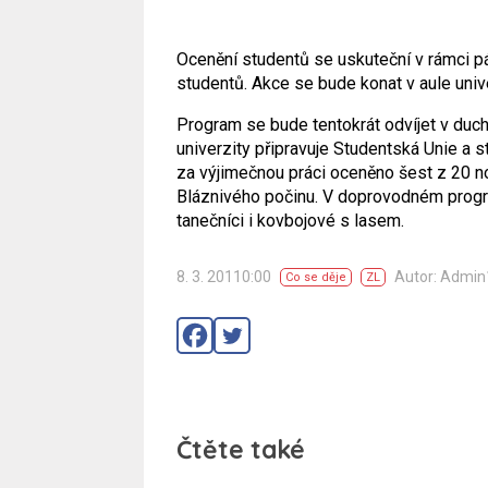
Ocenění studentů se uskuteční v rámci p
studentů. Akce se bude konat v aule univ
Program se bude tentokrát odvíjet v duchu
univerzity připravuje Studentská Unie a 
za výjimečnou práci oceněno šest z 20 n
Bláznivého počinu. V doprovodném progr
tanečníci i kovbojové s lasem.
8. 3. 20110:00
Autor: Admi
Co se děje
ZL
Čtěte také