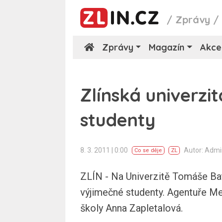
/
Zprávy
Zprávy
Magazín
Akce
Zlínská univerzi
studenty
8. 3. 2011 | 0:00
Autor: Adm
Co se děje
ZL
ZLÍN - Na Univerzitě Tomáše Bat
výjimečné studenty. Agentuře Me
školy Anna Zapletalová.