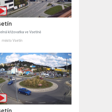
etín
telná křižovatka ve Vsetíně
město Vsetín
etín