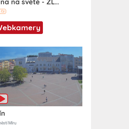
Webkamery
ín
ěstí Míru