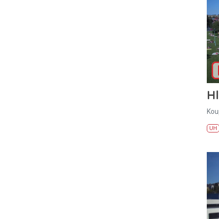
H
Kou
UH