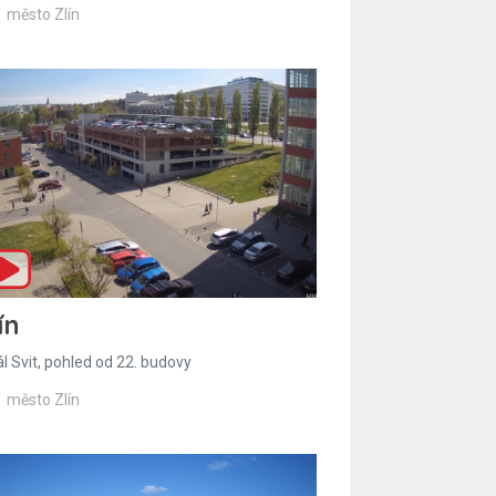
město Zlín
ín
l Svit, pohled od 22. budovy
město Zlín