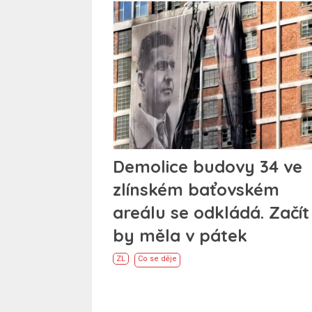
Demolice budovy 34 ve
zlínském baťovském
areálu se odkládá. Začít
by měla v pátek
ZL
Co se děje