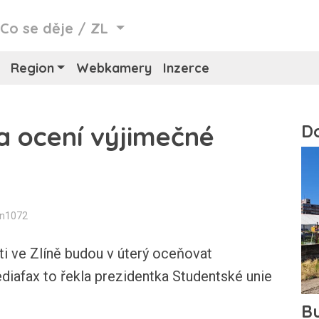
/
Co se děje
/
ZL
Region
Webkamery
Inzerce
ta ocení výjimečné
in1072
i ve Zlíně budou v úterý oceňovat
diafax to řekla prezidentka Studentské unie