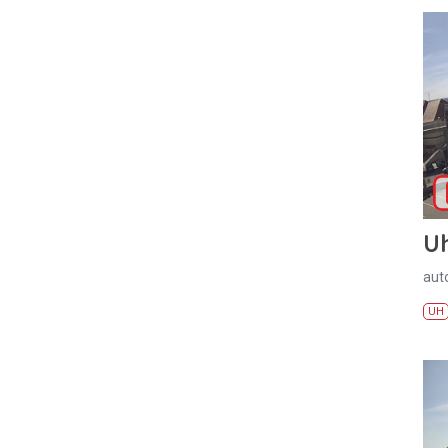
U
aut
UH