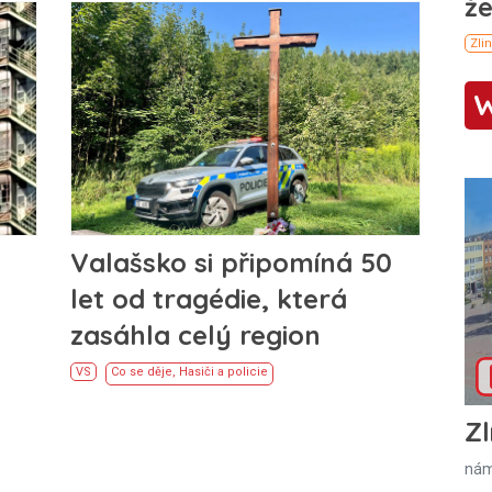
Valašsko si připomíná 50
let od tragédie, která
zasáhla celý region
VS
Co se děje
,
Hasiči a policie
Zl
nám