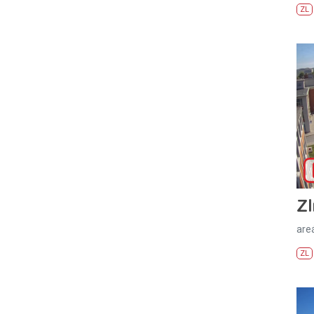
ZL
Zl
areá
ZL