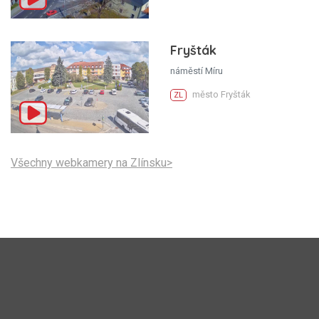
Fryšták
náměstí Míru
město Fryšták
ZL
Všechny webkamery na Zlínsku>