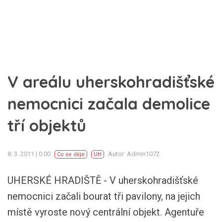
V areálu uherskohradišťské
nemocnici začala demolice
tří objektů
8. 3. 2011 | 0:00
Autor: Admin1072
Co se děje
UH
UHERSKÉ HRADIŠTĚ - V uherskohradišťské
nemocnici začali bourat tři pavilony, na jejich
místě vyroste nový centrální objekt. Agentuře