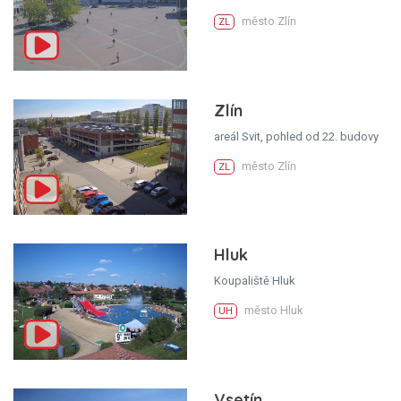
město Zlín
ZL
Zlín
areál Svit, pohled od 22. budovy
město Zlín
ZL
Hluk
Koupaliště Hluk
město Hluk
UH
Vsetín