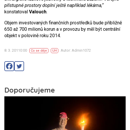
přístupné prostory doplní ještě například lékárna,“
konstatoval
Valouch
.
Objem investovaných finančních prostředků bude přibližně
650 až 700 milionů korun a v provozu by měl být centrální
objekt v polovině roku 2014.
8. 3. 20110:00
Autor: Admin1072
Co se děje
UH