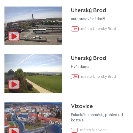
Uherský Brod
autobusové nádraží
město Uherský Brod
UH
Uherský Brod
Hvězdárna
město Uherský Brod
UH
Vizovice
Palackého náměstí, pohled od
kostela
město Vizovice
ZL