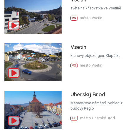
světelná křižovatka ve Vsetíně
město Vsetín
VS
Vsetín
kruhový objezd gen. Klapálka
město Vsetín
VS
Uherský Brod
Masarykovo náměstí, pohled z
budovy Regio
město Uherský Brod
UB