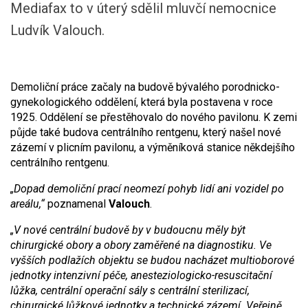
Mediafax to v úterý sdělil mluvčí nemocnice
Ludvík Valouch.
Demoliční práce začaly na budově bývalého porodnicko-
gynekologického oddělení, která byla postavena v roce
1925. Oddělení se přestěhovalo do nového pavilonu. K zemi
půjde také budova centrálního rentgenu, který našel nové
zázemí v plicním pavilonu, a výměníková stanice někdejšího
centrálního rentgenu.
„Dopad demoliční prací neomezí pohyb lidí ani vozidel po
areálu,“
poznamenal
Valouch
.
„V nové centrální budově by v budoucnu měly být
chirurgické obory a obory zaměřené na diagnostiku. Ve
vyšších podlažích objektu se budou nacházet multioborové
jednotky intenzivní péče, anesteziologicko-resuscitační
lůžka, centrální operační sály s centrální sterilizací,
chirurgické lůžkové jednotky a technické zázemí. Veřejně