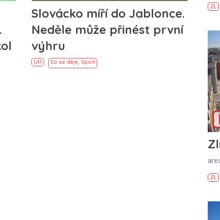
ZL
Slovácko míří do Jablonce.
.
Neděle může přinést první
kol
výhru
UH
Co se děje
,
Sport
Zl
areá
ZL