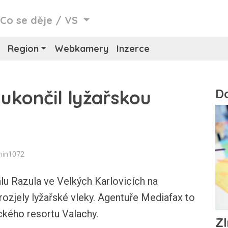
/
Co se děje
/
VS
Region
Webkamery
Inzerce
 ukončil lyžařskou
min1072
u Razula ve Velkých Karlovicích na
rozjely lyžařské vleky. Agentuře Mediafax to
ického resortu Valachy.