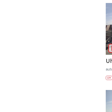
U
aut
UH