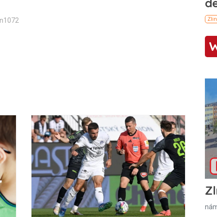
in1072
Zl
nám