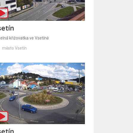
etín
telná křižovatka ve Vsetíně
město Vsetín
etín