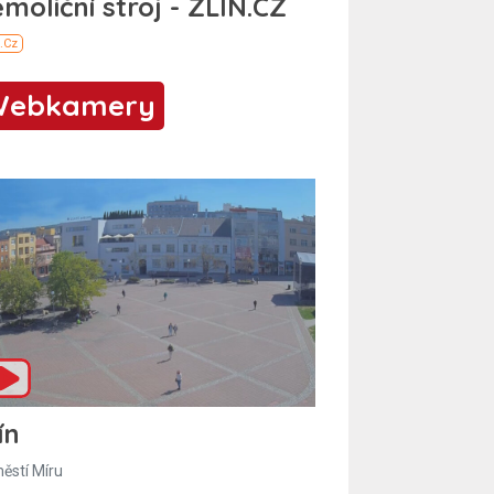
Webkamery
ín
ěstí Míru