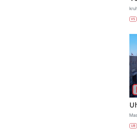
kru
VS
U
Mas
UB