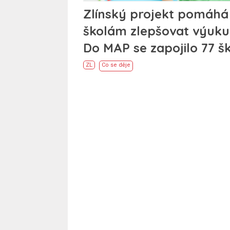
Zlínský projekt pomáhá
školám zlepšovat výuku
Do MAP se zapojilo 77 š
ZL
Co se děje