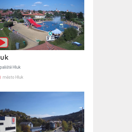
luk
paliště Hluk
město Hluk