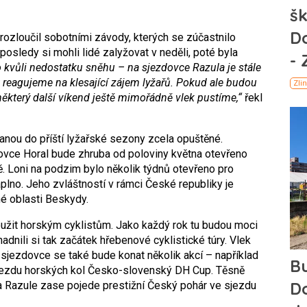
rozloučil sobotními závody, kterých se zúčastnilo
posledy si mohli lidé zalyžovat v neděli, poté byla
o kvůli nedostatku sněhu – na sjezdovce Razula je stále
k reagujeme na klesající zájem lyžařů. Pokud ale budou
ěkterý další víkend ještě mimořádně vlek pustíme,“
řekl
anou do příští lyžařské sezony zcela opuštěné.
zdovce Horal bude zhruba od poloviny května otevřeno
ě. Loni na podzim bylo několik týdnů otevřeno pro
plno. Jeho zvláštností v rámci České republiky je
né oblasti Beskydy.
užit horským cyklistům. Jako každý rok tu budou moci
adnili si tak začátek hřebenové cyklistické túry. Vlek
sjezdovce se také bude konat několik akcí – například
 sjezdu horských kol Česko-slovenský DH Cup. Těsně
na Razule zase pojede prestižní Český pohár ve sjezdu