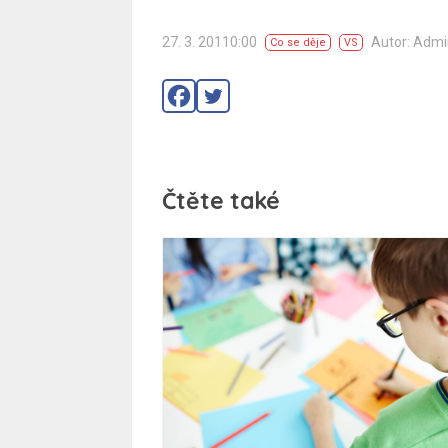
27. 3. 20110:00
Autor: Adm
Co se děje
VS
Čtěte také