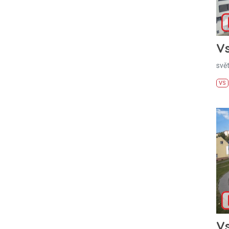
Vs
svě
VS
Vs