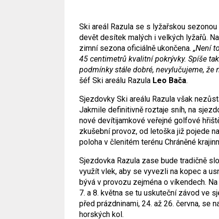
Ski areál Razula se s lyžařskou sezonou 
devět desítek malých i velkých lyžařů. Na
zimní sezona oficiálně ukončena.
„Není t
45 centimetrů kvalitní pokrývky. Spíše ta
podmínky stále dobré, nevylučujeme, že n
šéf Ski areálu Razula
Leo Bača
.
Sjezdovky Ski areálu Razula však nezůst
Jakmile definitivně roztaje sníh, na sje
nové devítijamkové veřejné golfové hřišt
zkušební provoz, od letoška již pojede na
poloha v členitém terénu Chráněné krajin
Sjezdovka Razula zase bude tradičně slo
využít vlek, aby se vyvezli na kopec a usn
bývá v provozu zejména o víkendech. Na 
7. a 8. května se tu uskuteční závod ve
před prázdninami, 24. až 26. června, se 
horských kol.