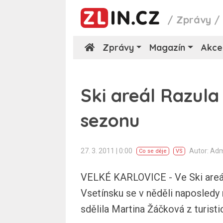
/
Zprávy
Zprávy
Magazín
Akce
Ski areál Razula
sezonu
27. 3. 2011 | 0:00
Autor: Ad
Co se děje
VS
VELKÉ KARLOVICE - Ve Ski areál
Vsetínsku se v něděli naposledy 
sdělila Martina Žáčková z turist