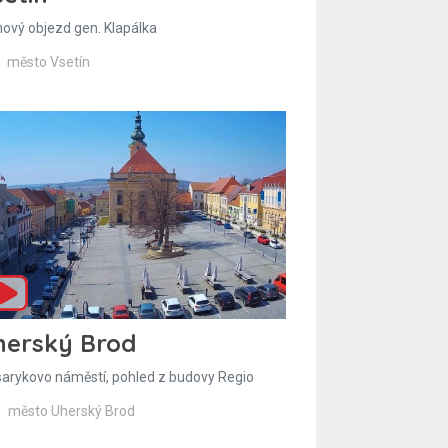
hový objezd gen. Klapálka
město Vsetín
herský Brod
arykovo náměstí, pohled z budovy Regio
město Uherský Brod