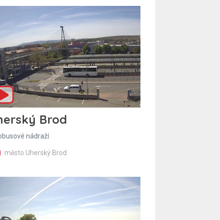
herský Brod
obusové nádraží
město Uherský Brod