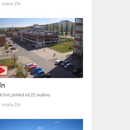
město Zlín
ín
l Svit, pohled od 22. budovy
město Zlín