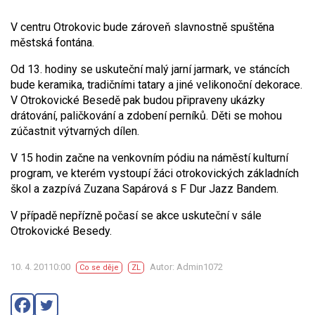
V centru Otrokovic bude zároveň slavnostně spuštěna
městská fontána.
Od 13. hodiny se uskuteční malý jarní jarmark, ve stáncích
bude keramika, tradičními tatary a jiné velikonoční dekorace.
V Otrokovické Besedě pak budou připraveny ukázky
drátování, paličkování a zdobení perníků. Děti se mohou
zúčastnit výtvarných dílen.
V 15 hodin začne na venkovním pódiu na náměstí kulturní
program, ve kterém vystoupí žáci otrokovických základních
škol a zazpívá Zuzana Sapárová s F Dur Jazz Bandem.
V případě nepřízně počasí se akce uskuteční v sále
Otrokovické Besedy.
10. 4. 20110:00
Autor: Admin1072
Co se děje
ZL