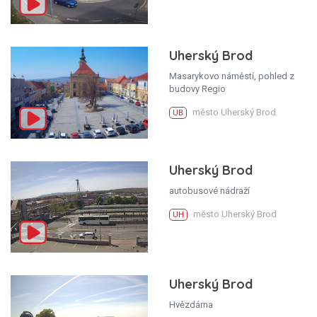
Uherský Brod
Masarykovo náměstí, pohled z
budovy Regio
město Uherský Brod
UB
Uherský Brod
autobusové nádraží
město Uherský Brod
UH
Uherský Brod
Hvězdárna