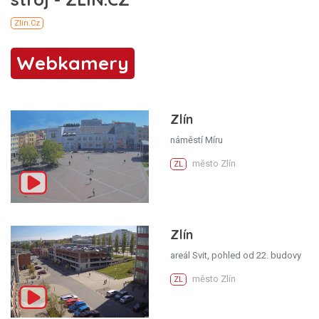
Webkamery
Zlín
náměstí Míru
město Zlín
ZL
Zlín
areál Svit, pohled od 22. budovy
město Zlín
ZL