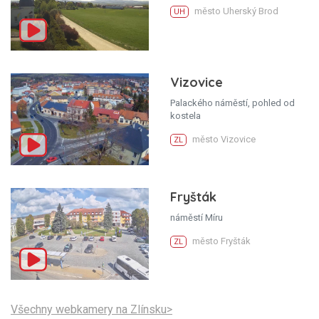
město Uherský Brod
UH
Vizovice
Palackého náměstí, pohled od
kostela
město Vizovice
ZL
Fryšták
náměstí Míru
město Fryšták
ZL
Všechny webkamery na Zlínsku>