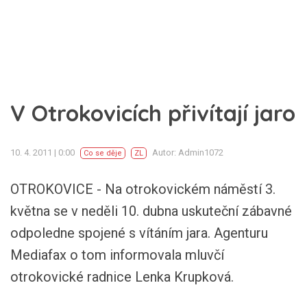
V Otrokovicích přivítají jaro
10. 4. 2011 | 0:00
Autor: Admin1072
Co se děje
ZL
OTROKOVICE - Na otrokovickém náměstí 3.
května se v neděli 10. dubna uskuteční zábavné
odpoledne spojené s vítáním jara. Agenturu
Mediafax o tom informovala mluvčí
otrokovické radnice Lenka Krupková.