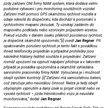
jízdy zařízení ONI firmy NAM system, která dodává velmi
podobné vybavení i pro monitoring soutěžních vozidel.
Zařízení měří pomocí GPS okamžitou rychlost vozidla a
údaje odesílá do dispečinku, kde dochází k porovnání s
rychlostními mapami zkoušek. Ty vznikají zadáním do
mapového podkladu nebo vzorovým průjezdem erzetou.
Pokud vozidlo v daném úseku překročí povolenou rychlost,
je dispečink okamžitě upozorněn,“[i] uvedl
Jan Regner
. Při
opakovaném porušení rychlosti je tento fakt s posádkou
ihned telefonicky projednán a případné prohřešky jsou
následně hlášeny řediteli soutěže k projednání. Zařízení
rovněž upozorní na vypnutí napájení přístroje a v takovém
případě je posádka upozorněna a okamžitě vyhledána
servisními pracovníky firmy NAM. Vyloučena je i možnost
obejít systém kontroly. [i]“Zařízení má samostatnou baterii,
což zaručuje jeho neustálou činnost. Nelze je tedy obejít
obyčejným vypnutím a daný úsek si projet víckrát nebo ve
vysoké rychlosti – jízda tréninkového vozu je neustále
monitorována,“
dodal
Jan Regner
.