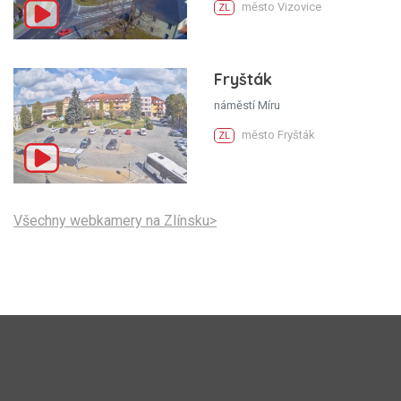
město Vizovice
ZL
Fryšták
náměstí Míru
město Fryšták
ZL
Všechny webkamery na Zlínsku>