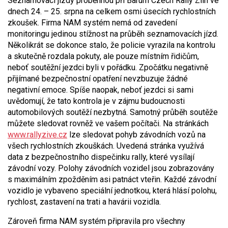
Seznamovací jízdy proběhnou při Barum Czech Rally Zlín ve
dnech 24. – 25. srpna na celkem osmi úsecích rychlostních
zkoušek. Firma NAM systém nemá od zavedení
monitoringu jedinou stížnost na průběh seznamovacích jízd.
Několikrát se dokonce stalo, že policie vyrazila na kontrolu
a skutečně rozdala pokuty, ale pouze místním řidičům,
neboť soutěžní jezdci byli v pořádku. Zpočátku negativně
přijímané bezpečnostní opatření nevzbuzuje žádné
negativní emoce. Spíše naopak, neboť jezdci si sami
uvědomují, že tato kontrola je v zájmu budoucnosti
automobilových soutěží nezbytná.
Samotný průběh soutěže
můžete sledovat rovněž ve vašem počítači. Na stránkách
www.rallyzive.cz
lze sledovat pohyb závodních vozů na
všech rychlostních zkouškách. Uvedená stránka využívá
data z bezpečnostního dispečinku rally, které vysílají
závodní vozy. Polohy závodních vozidel jsou zobrazovány
s maximálním zpožděním asi patnáct vteřin. Každé závodní
vozidlo je vybaveno speciální jednotkou, která hlásí polohu,
rychlost, zastavení na trati a havárii vozidla.
Zároveň firma NAM systém připravila pro všechny