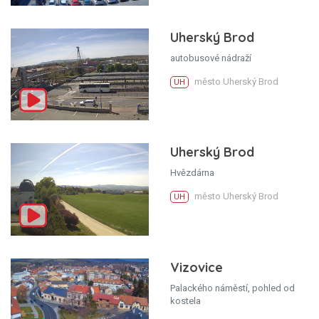
Uherský Brod
autobusové nádraží
město Uherský Brod
UH
Uherský Brod
Hvězdárna
město Uherský Brod
UH
Vizovice
Palackého náměstí, pohled od
kostela