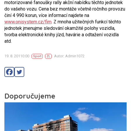
motorizované fanoušky rally akční nabídku těchto jednotek
do vašeho vozu. Cena bez montáže včetně ročního provozu
činí 4 990 korun, více informací najdete na
www.onisystem.cz/fim
. Z mnoha užitečných funkcí těchto
jednotek jmenujme sledování okamžité polohy vozidla,
tvorba elektronické knihy jízd, havárie a odtažení vozidla
atd.
19. 8. 20110:00
Autor: Admin1072
Sport
ZL