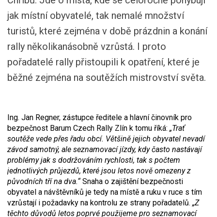
Chřibů. Jde o místa, kde se celoročně pohybují
jak místní obyvatelé, tak nemalé množství
turistů, které zejména v době prázdnin a konání
rally několikanásobně vzrůstá. I proto
pořadatelé rally přistoupili k opatření, které je
běžné zejména na soutěžích mistrovství světa.
Ing. Jan Regner, zástupce ředitele a hlavní činovník pro
bezpečnost Barum Czech Rally Zlín k tomu říká:
„Trať
soutěže vede přes řadu obcí. Většině jejich obyvatel nevadí
závod samotný, ale seznamovací jízdy, kdy často nastávají
problémy jak s dodržováním rychlosti, tak s počtem
jednotlivých průjezdů, které jsou letos nově omezeny z
původních tří na dva.“
Snaha o zajištění bezpečnosti
obyvatel a návštěvníků je tedy na místě a ruku v ruce s tím
vzrůstají i požadavky na kontrolu ze strany pořadatelů.
„Z
těchto důvodů letos poprvé použijeme pro seznamovací