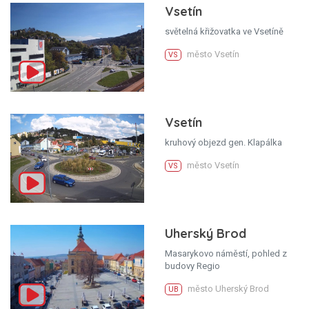
Vsetín
světelná křižovatka ve Vsetíně
město Vsetín
VS
Vsetín
kruhový objezd gen. Klapálka
město Vsetín
VS
Uherský Brod
Masarykovo náměstí, pohled z
budovy Regio
město Uherský Brod
UB