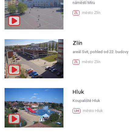
náměstí Míru
město Zlín
ZL
Zlín
areál Svit, pohled od 22. budovy
město Zlín
ZL
Hluk
Koupaliště Hluk
město Hluk
UH