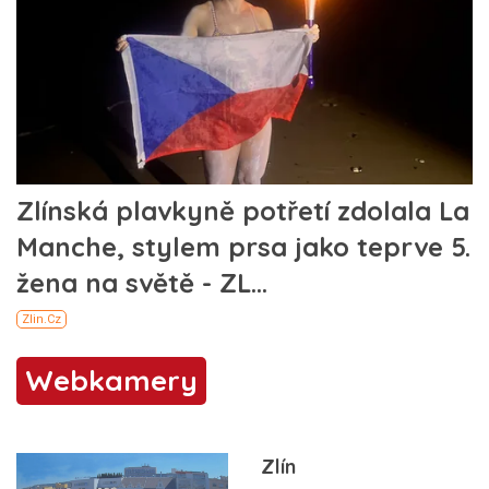
Webkamery
Zlín