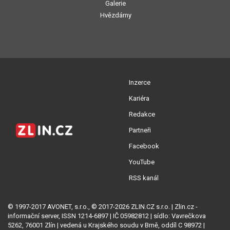
Galerie
Hvězdárny
Inzerce
Kariéra
Redakce
Partneři
Facebook
YouTube
RSS kanál
© 1997-2017 AVONET, s.r.o., © 2017-2026 ZLIN.CZ s.r.o. | Zlin.cz -
informační server, ISSN 1214-6897 | IČ 05982812 | sídlo: Vavrečkova
5262, 76001 Zlín | vedená u Krajského soudu v Brně, oddíl C 98972 |