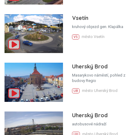
Vsetín
kruhový objezd gen. Klapálka
město Vsetín
VS
Uherský Brod
Masarykovo náměstí, pohled z
budovy Regio
město Uherský Brod
UB
Uherský Brod
autobusové nádraží
město Uherský Brod
UH