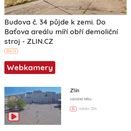
Webkamery
Zlín
náměstí Míru
město Zlín
ZL