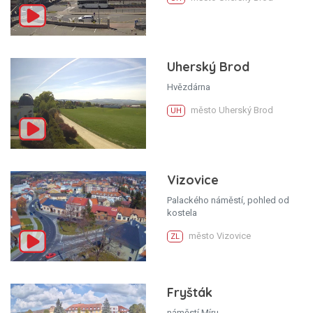
Uherský Brod
Hvězdárna
město Uherský Brod
UH
Vizovice
Palackého náměstí, pohled od
kostela
město Vizovice
ZL
Fryšták
náměstí Míru