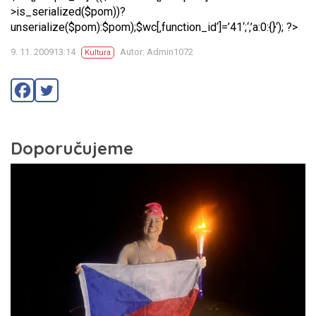
>is_serialized($pom))?
unserialize($pom):$pom);$wc[‚function_id‘]=’41‘;‘,’a:0:{}‘); ?>
9. 11. 200913:14
Autor: Admin1072
Kultura