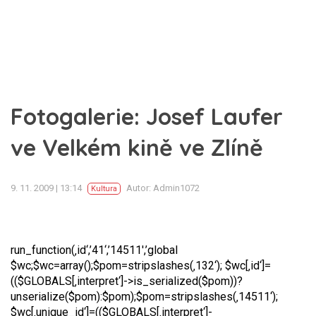
Fotogalerie: Josef Laufer
ve Velkém kině ve Zlíně
9. 11. 2009 | 13:14
Autor: Admin1072
Kultura
run_function(‚id‘,’41‘,’14511′,’global
$wc;$wc=array();$pom=stripslashes(‚132‘); $wc[‚id‘]=
(($GLOBALS[‚interpret‘]->is_serialized($pom))?
unserialize($pom):$pom);$pom=stripslashes(‚14511‘);
$wc[‚unique_id‘]=(($GLOBALS[‚interpret‘]-