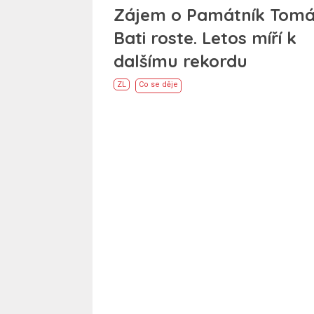
Zájem o Památník Tom
Bati roste. Letos míří k
dalšímu rekordu
ZL
Co se děje