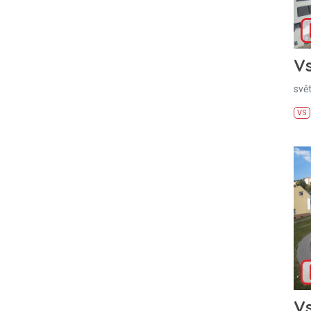
Vs
svě
VS
Vs