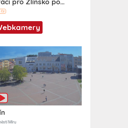
Webkamery
ín
ěstí Míru