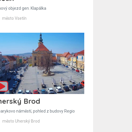
hový objezd gen. Klapálka
město Vsetín
herský Brod
arykovo náměstí, pohled z budovy Regio
město Uherský Brod