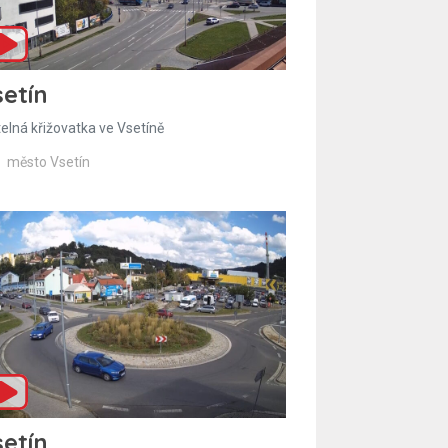
etín
telná křižovatka ve Vsetíně
město Vsetín
etín