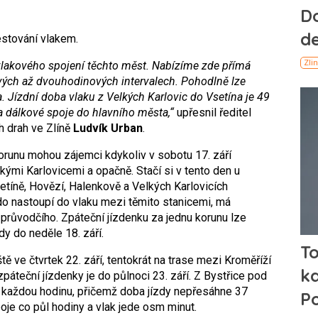
estování vlakem.
lakového spojení těchto měst. Nabízíme zde přímá
ých až dvouhodinových intervalech. Pohodlně lze
. Jízdní doba vlaku z Velkých Karlovic do Vsetína je 49
na dálkové spoje do hlavního města,“
upřesnil ředitel
h drah ve Zlíně
Ludvík Urban
.
orunu mohou zájemci kdykoliv v sobotu 17. září
ými Karlovicemi a opačně. Stačí si v tento den u
tíně, Hovězí, Halenkově a Velkých Karlovicích
kdo nastoupí do vlaku mezi těmito stanicemi, má
 průvodčího. Zpáteční jízdenku za jednu korunu lze
dy do neděle 18. září.
tě ve čtvrtek 22. září, tentokrát na trase mezi Kroměříží
páteční jízdenky je do půlnoci 23. září. Z Bystřice pod
 každou hodinu, přičemž doba jízdy nepřesáhne 37
oje co půl hodiny a vlak jede osm minut.