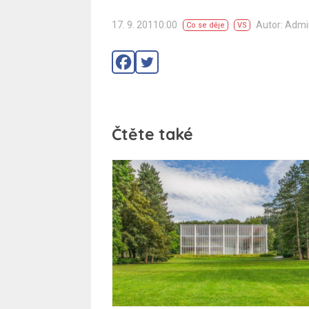
17. 9. 20110:00
Autor: Adm
Co se děje
VS
Čtěte také