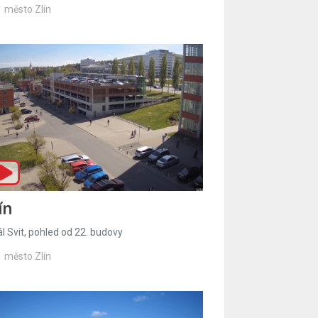
město Zlín
ín
l Svit, pohled od 22. budovy
město Zlín