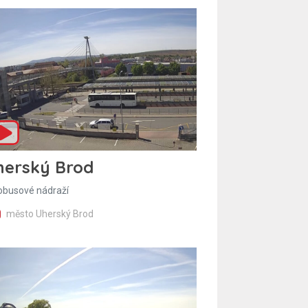
herský Brod
obusové nádraží
město Uherský Brod