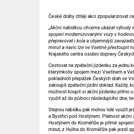
České dráhy chtějí akcí zpopularizovat c
„Akční nabídkou chceme ukázat výhody v
spojení modernizovanými vozy v hodinov
přepravovat i kola a objemnější zavazadla
minut a navíc lze ve Vsetíně přestoupit 
Krajského centra osobní dopravy Českýc
Cestovat na zpáteční jízdenku za jednu k
kterýmkoliv spojem mezi Vsetínem a Velk
pokladních přepážek Českých drah ve Vse
zakoupit zpáteční jízdní doklad. Každý, 
možnost koupit si akční jízdenku přímo u
využít až do půlnoci následujícího dne, te
Stejnou nabídku pak mohou lidé využít ješ
a Bystřicí pod Hostýnem. Platnost akční z
Hostýnem do Kroměříže je přímé spojení
minut, z Hulína do Kroměříže pak jezdí sp