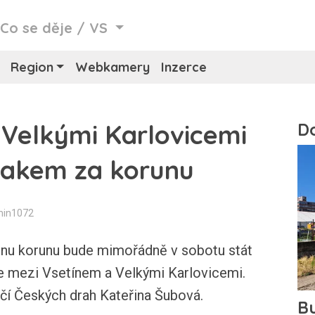
/
Co se děje
/
VS
Region
Webkamery
Inzerce
 Velkými Karlovicemi
vlakem za korunu
min1072
u korunu bude mimořádně v sobotu stát
ase mezi Vsetínem a Velkými Karlovicemi.
čí Českých drah Kateřina Šubová.