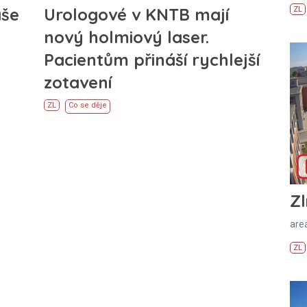
áše
Urologové v KNTB mají
ZL
nový holmiový laser.
Pacientům přináší rychlejší
zotavení
ZL
Co se děje
Zl
areá
ZL