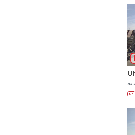
U
aut
UH