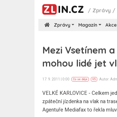
/
Zprávy
Zprávy
Magazín
Akce
Mezi Vsetínem a
mohou lidé jet 
17. 9. 2011 | 0:00
Autor: Ad
Co se děje
VS
VELKÉ KARLOVICE - Celkem jedn
zpáteční jízdenka na vlak na tr
Agentuře Mediafax to řekla mluv