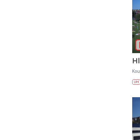
H
Kou
UH