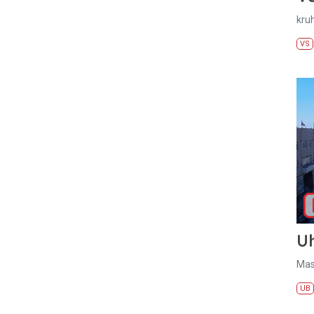
kru
VS
U
Mas
UB