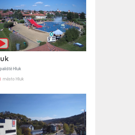
luk
paliště Hluk
město Hluk