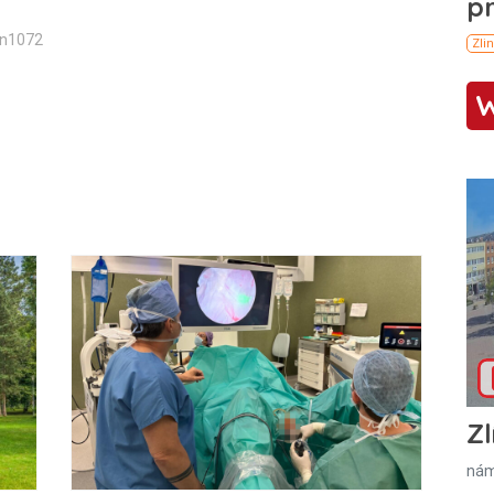
in1072
Zl
nám