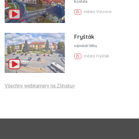
kostela
město Vizovice
ZL
Fryšták
náměstí Míru
město Fryšták
ZL
Všechny webkamery na Zlínsku>