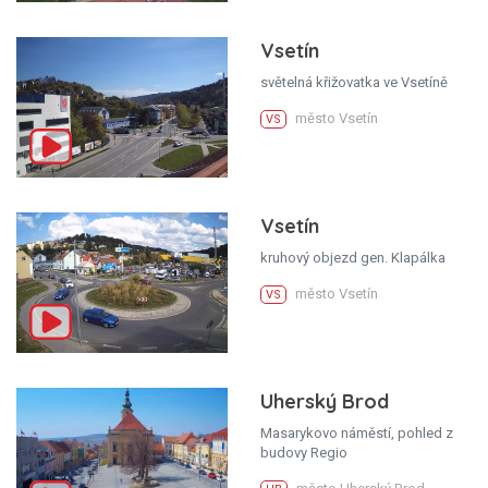
Vsetín
světelná křižovatka ve Vsetíně
město Vsetín
VS
Vsetín
kruhový objezd gen. Klapálka
město Vsetín
VS
Uherský Brod
Masarykovo náměstí, pohled z
budovy Regio