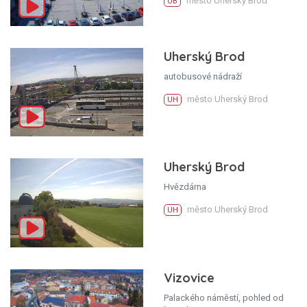
město Uherský Brod
UB
Uherský Brod
autobusové nádraží
město Uherský Brod
UH
Uherský Brod
Hvězdárna
město Uherský Brod
UH
Vizovice
Palackého náměstí, pohled od