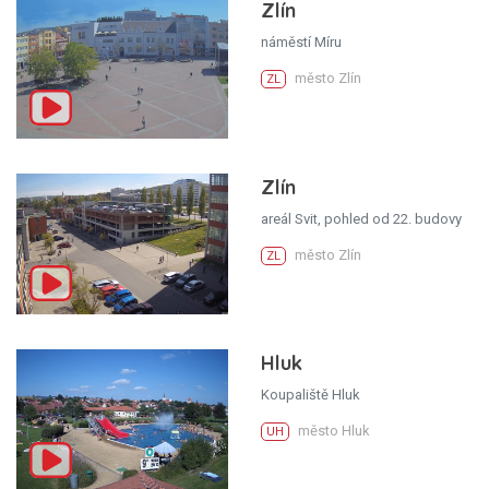
Zlín
náměstí Míru
město Zlín
ZL
Zlín
areál Svit, pohled od 22. budovy
město Zlín
ZL
Hluk
Koupaliště Hluk
město Hluk
UH