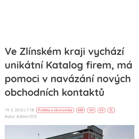
Ve Zlínském kraji vychází
unikátní Katalog firem, má
pomoci v navázání nových
obchodních kontaktů
19. 3. 2012 | 7:18
Politika a ekonomika
KM
UH
VS
ZL
Autor: Admin1072