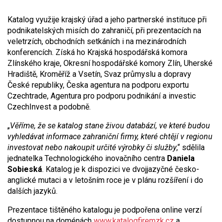
Katalog využije krajský úřad a jeho partnerské instituce při
podnikatelských misích do zahraničí, při prezentacích na
veletrzích, obchodních setkáních i na mezinárodních
konferencích. Získá ho Krajská hospodářská komora
Zlínského kraje, Okresní hospodářské komory Zlín, Uherské
Hradiště, Kroměříž a Vsetín, Svaz průmyslu a dopravy
České republiky, Česka agentura na podporu exportu
Czechtrade, Agentura pro podporu podnikání a investic
CzechInvest a podobně.
„
Věříme, že se katalog stane živou databází, ve které budou
vyhledávat informace zahraniční firmy, které chtějí v regionu
investovat nebo nakoupit určité výrobky či služby
,“ sdělila
jednatelka Technologického inovačního centra
Daniela
Sobieská
. Katalog je k dispozici ve dvojjazyčné česko-
anglické mutaci a v letošním roce je v plánu rozšíření i do
dalších jazyků.
Prezentace tištěného katalogu je podpořena online verzí
dostupnou na doménách
www.katalogfiremzk.cz
a