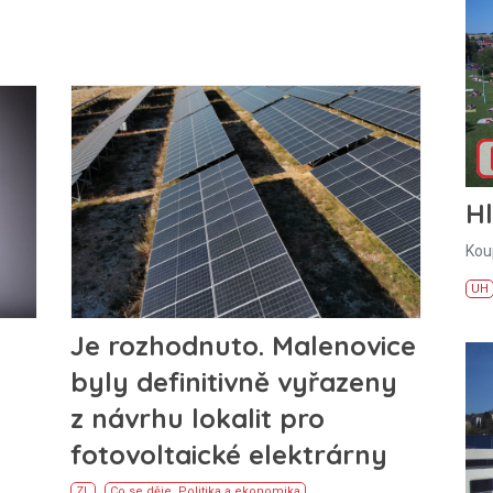
H
Kou
UH
Je rozhodnuto. Malenovice
byly definitivně vyřazeny
z návrhu lokalit pro
fotovoltaické elektrárny
ZL
Co se děje
,
Politika a ekonomika