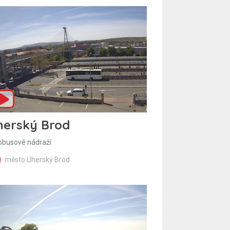
herský Brod
obusové nádraží
město Uherský Brod