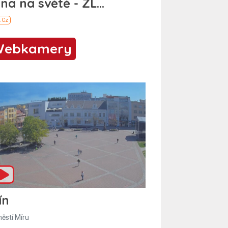
Webkamery
ín
ěstí Míru