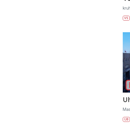
kru
VS
U
Mas
UB