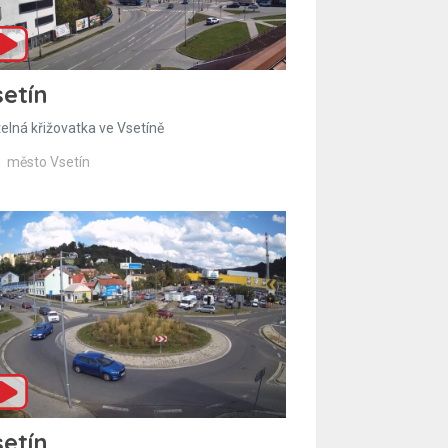
etín
telná křižovatka ve Vsetíně
město Vsetín
etín