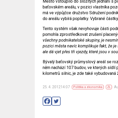
Město vstoupilo do složitých jednání s p
baťovském areálu, v pozici vlastníka poz
má ve výpůjčce družstvo Sdružení podnika
do areálu vybírá poplatky. Vybrané částky
Tento systém však nevyhovuje části podnik
pomohla zprostředkovat zrušení placenýc
všechny podnikatelské skupiny, je nesmírn
pozici města navíc komplikuje fakt, že 
ale dá vjet přes tři vjezdy, které jsou v 
Bývalý baťovský průmyslový areál se roz
něm nachází 107 budov, ve kterých sídlí 
kilometrů silnic, je zde také vybudovaná 
25. 4. 201214:07
Au
Politika a ekonomika
ZL