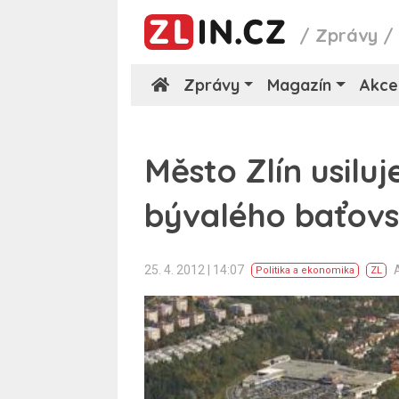
/
Zprávy
Zprávy
Magazín
Akce
Město Zlín usiluj
bývalého baťovs
25. 4. 2012 | 14:07
Politika a ekonomika
ZL