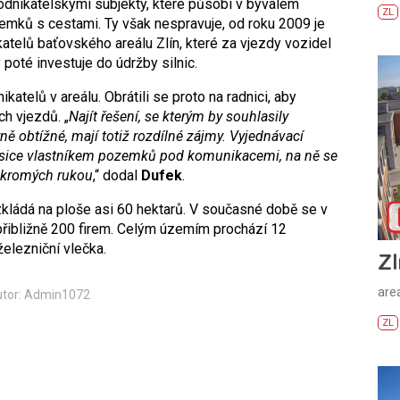
odnikatelskými subjekty, které působí v bývalém
ZL
emků s cestami. Ty však nespravuje, od roku 2009 je
telů baťovského areálu Zlín, které za vjezdy vozidel
 poté investuje do údržby silnic.
atelů v areálu. Obrátili se proto na radnici, aby
h vjezdů. „
Najít řešení, se kterým by souhlasily
ě obtížné, mají totiž rozdílné zájmy. Vyjednávací
je sice vlastníkem pozemků pod komunikacemi, na ně se
soukromých rukou
,“ dodal
Dufek
.
kládá na ploše asi 60 hektarů. V současné době se v
přibližně 200 firem. Celým územím prochází 12
železniční vlečka.
Zl
areá
tor: Admin1072
ZL