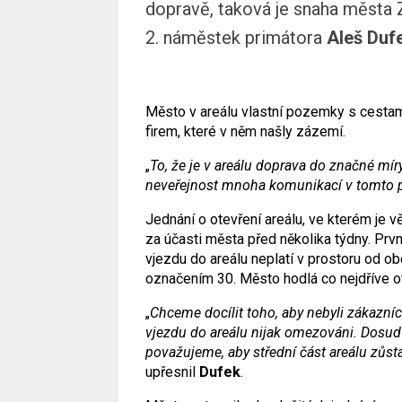
dopravě, taková je snaha města Z
2. náměstek primátora
Aleš Duf
Město v areálu vlastní pozemky s cestam
firem, které v něm našly zázemí.
„
To, že je v areálu doprava do značné mír
neveřejnost mnoha komunikací v tomto p
Jednání o otevření areálu, ve kterém je v
za účasti města před několika týdny. Prv
vjezdu do areálu neplatí v prostoru od o
označením 30. Město hodlá co nejdříve ot
„
Chceme docílit toho, aby nebyli zákazníc
vjezdu do areálu nijak omezováni. Dosud
považujeme, aby střední část areálu zůsta
upřesnil
Dufek
.