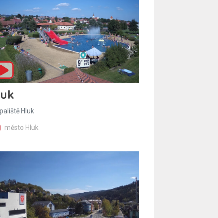
luk
paliště Hluk
město Hluk