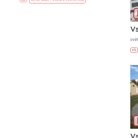
Vs
svě
VS
Vs