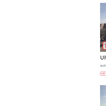
U
aut
UH