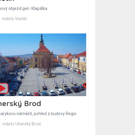
hový objezd gen. Klapálka
město Vsetín
herský Brod
arykovo náměstí, pohled z budovy Regio
město Uherský Brod