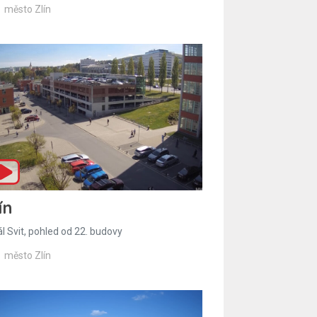
město Zlín
ín
l Svit, pohled od 22. budovy
město Zlín