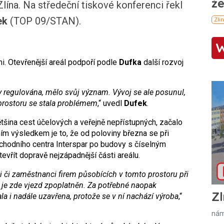
lína. Na středeční tiskové konferenci řekl
ek
(TOP 09/STAN).
i. Otevřenější areál podpoří podle
Dufka
další rozvoj
y regulována, mělo svůj význam. Vývoj se ale posunul,
rostoru se stala problémem
,“ uvedl
Dufek
.
ětšina cest účelových a veřejně nepřístupných, začalo
ním výsledkem je to, že od poloviny března se při
bchodního centra Interspar po budovy s číselným
evřít dopravě nejzápadnější části areálu.
i či zaměstnanci firem působících v tomto prostoru při
 je zde vjezd zpoplatněn. Za potřebné naopak
Zl
la i nadále uzavřena, protože se v ní nachází výroba
,“
nám