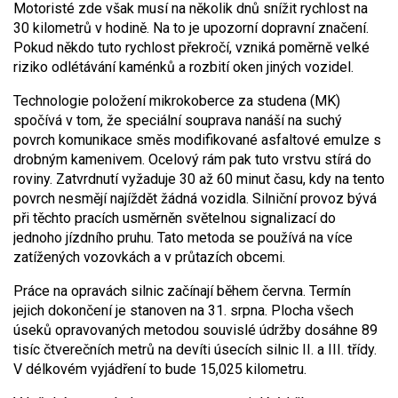
Motoristé zde však musí na několik dnů snížit rychlost na
30 kilometrů v hodině. Na to je upozorní dopravní značení.
Pokud někdo tuto rychlost překročí, vzniká poměrně velké
riziko odlétávání kaménků a rozbití oken jiných vozidel.
Technologie položení mikrokoberce za studena (MK)
spočívá v tom, že speciální souprava nanáší na suchý
povrch komunikace směs modifikované asfaltové emulze s
drobným kamenivem. Ocelový rám pak tuto vrstvu stírá do
roviny. Zatvrdnutí vyžaduje 30 až 60 minut času, kdy na tento
povrch nesmějí najíždět žádná vozidla. Silniční provoz bývá
při těchto pracích usměrněn světelnou signalizací do
jednoho jízdního pruhu. Tato metoda se používá na více
zatížených vozovkách a v průtazích obcemi.
Práce na opravách silnic začínají během června. Termín
jejich dokončení je stanoven na 31. srpna. Plocha všech
úseků opravovaných metodou souvislé údržby dosáhne 89
tisíc čtverečních metrů na devíti úsecích silnic II. a III. třídy.
V délkovém vyjádření to bude 15,025 kilometru.