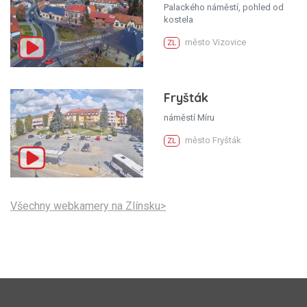
Palackého náměstí, pohled od
kostela
město Vizovice
ZL
Fryšták
náměstí Míru
město Fryšták
ZL
Všechny webkamery na Zlínsku>