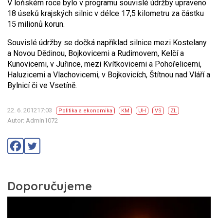
V loňském roce bylo v programu souvislé údržby upraveno
18 úseků krajských silnic v délce 17,5 kilometru za částku
15 milionů korun.
Souvislé údržby se dočká například silnice mezi Kostelany
a Novou Dědinou, Bojkovicemi a Rudimovem, Kelčí a
Kunovicemi, v Juřince, mezi Kvítkovicemi a Pohořelicemi,
Haluzicemi a Vlachovicemi, v Bojkovicích, Štítnou nad Vláří a
Bylnicí či ve Vsetíně.
22. 6. 201217:03
Politika a ekonomika
KM
UH
VS
ZL
Autor: Admin1072