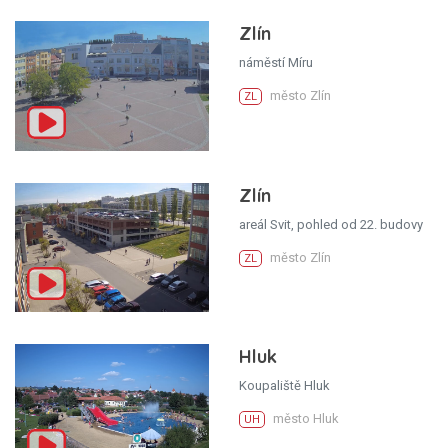
Zlín
náměstí Míru
město Zlín
ZL
Zlín
areál Svit, pohled od 22. budovy
město Zlín
ZL
Hluk
Koupaliště Hluk
město Hluk
UH