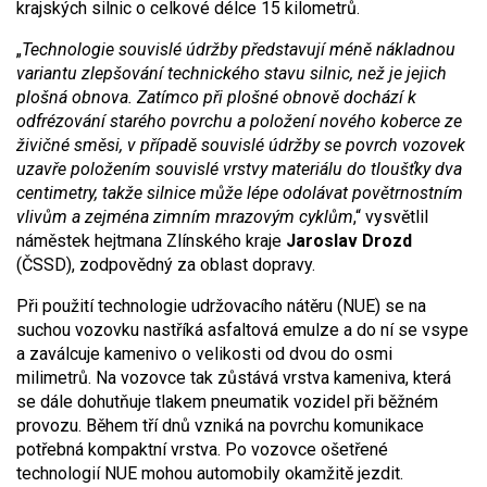
krajských silnic o celkové délce 15 kilometrů.
„
Technologie souvislé údržby představují méně nákladnou
variantu zlepšování technického stavu silnic, než je jejich
plošná obnova. Zatímco při plošné obnově dochází k
odfrézování starého povrchu a položení nového koberce ze
živičné směsi, v případě souvislé údržby se povrch vozovek
uzavře položením souvislé vrstvy materiálu do tloušťky dva
centimetry, takže silnice může lépe odolávat povětrnostním
vlivům a zejména zimním mrazovým cyklům
,“ vysvětlil
náměstek hejtmana Zlínského kraje
Jaroslav Drozd
(ČSSD), zodpovědný za oblast dopravy.
Při použití technologie udržovacího nátěru (NUE) se na
suchou vozovku nastříká asfaltová emulze a do ní se vsype
a zaválcuje kamenivo o velikosti od dvou do osmi
milimetrů. Na vozovce tak zůstává vrstva kameniva, která
se dále dohutňuje tlakem pneumatik vozidel při běžném
provozu. Během tří dnů vzniká na povrchu komunikace
potřebná kompaktní vrstva. Po vozovce ošetřené
technologií NUE mohou automobily okamžitě jezdit.