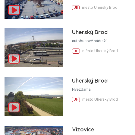
město Uherský Brod
UB
Uherský Brod
autobusové nádraží
město Uherský Brod
UH
Uherský Brod
Hvězdárna
město Uherský Brod
UH
Vizovice