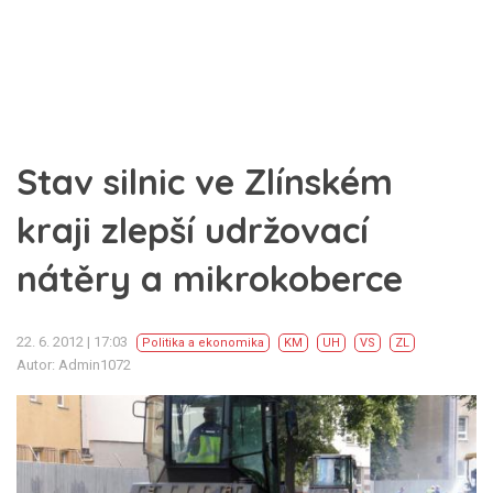
Stav silnic ve Zlínském
kraji zlepší udržovací
nátěry a mikrokoberce
22. 6. 2012 | 17:03
Politika a ekonomika
KM
UH
VS
ZL
Autor: Admin1072