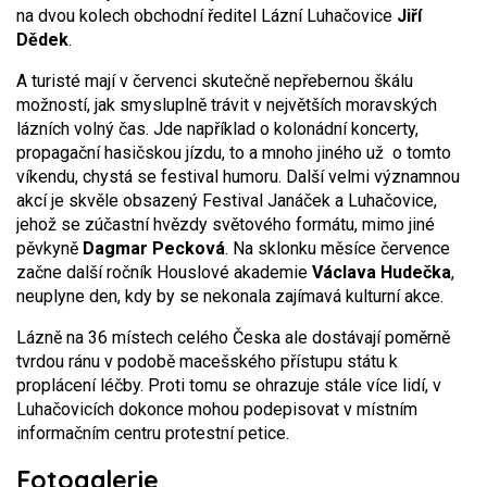
na dvou kolech obchodní ředitel Lázní Luhačovice
Jiří
Dědek
.
A turisté mají v červenci skutečně nepřebernou škálu
možností, jak smysluplně trávit v největších moravských
lázních volný čas. Jde například o kolonádní koncerty,
propagační hasičskou jízdu, to a mnoho jiného už o tomto
víkendu, chystá se festival humoru. Další velmi významnou
akcí je skvěle obsazený Festival Janáček a Luhačovice,
jehož se zúčastní hvězdy světového formátu, mimo jiné
pěvkyně
Dagmar Pecková
. Na sklonku měsíce července
začne další ročník Houslové akademie
Václava Hudečka
,
neuplyne den, kdy by se nekonala zajímavá kulturní akce.
Lázně na 36 místech celého Česka ale dostávají poměrně
tvrdou ránu v podobě macešského přístupu státu k
proplácení léčby. Proti tomu se ohrazuje stále více lidí, v
Luhačovicích dokonce mohou podepisovat v místním
informačním centru protestní petice.
Fotogalerie