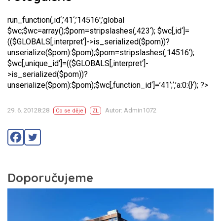
run_function(‚id‘,’41‘,’14516′,’global
$wc;$wc=array();$pom=stripslashes(‚423‘); $wc[‚id‘]=
(($GLOBALS[‚interpret‘]->is_serialized($pom))?
unserialize($pom):$pom);$pom=stripslashes(‚14516‘);
$wc[‚unique_id‘]=(($GLOBALS[‚interpret‘]-
>is_serialized($pom))?
unserialize($pom):$pom);$wc[‚function_id‘]=’41‘;‘,’a:0:{}‘); ?>
29. 6. 20128:28
Autor: Admin1072
Co se děje
ZL