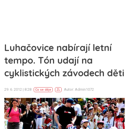
Luhačovice nabírají letní
tempo. Tón udají na
cyklistických závodech děti
29. 6. 2012 | 8:28
Autor: Admin1072
Co se děje
ZL