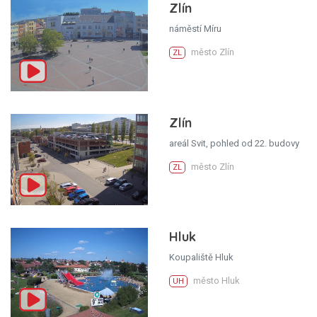
Zlín
náměstí Míru
město Zlín
ZL
Zlín
areál Svit, pohled od 22. budovy
město Zlín
ZL
Hluk
Koupaliště Hluk
město Hluk
UH