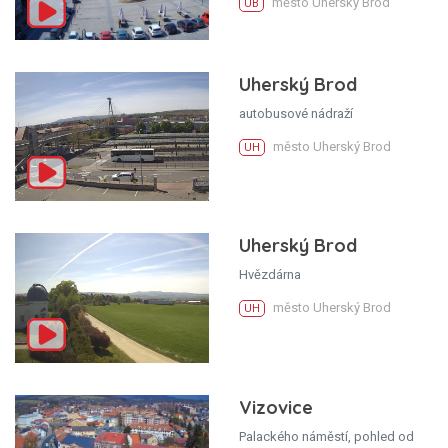
město Uherský Brod
UB
Uherský Brod
autobusové nádraží
město Uherský Brod
UH
Uherský Brod
Hvězdárna
město Uherský Brod
UH
Vizovice
Palackého náměstí, pohled od