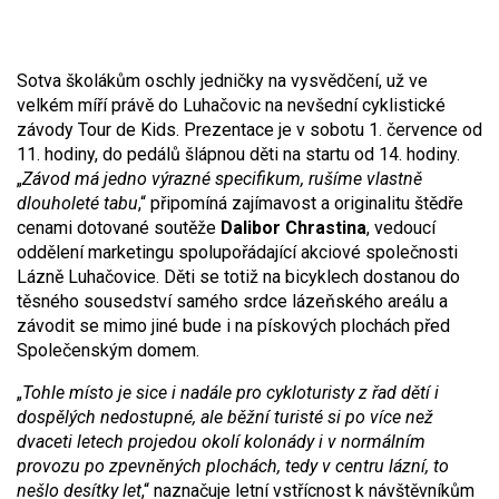
Sotva školákům oschly jedničky na vysvědčení, už ve
velkém míří právě do Luhačovic na nevšední cyklistické
závody Tour de Kids. Prezentace je v sobotu 1. července od
11. hodiny, do pedálů šlápnou děti na startu od 14. hodiny.
„
Závod má jedno výrazné specifikum, rušíme vlastně
dlouholeté tabu
,“ připomíná zajímavost a originalitu štědře
cenami dotované soutěže
Dalibor Chrastina
, vedoucí
oddělení marketingu spolupořádající akciové společnosti
Lázně Luhačovice. Děti se totiž na bicyklech dostanou do
těsného sousedství samého srdce lázeňského areálu a
závodit se mimo jiné bude i na pískových plochách před
Společenským domem.
„
Tohle místo je sice i nadále pro cykloturisty z řad dětí i
dospělých nedostupné, ale běžní turisté si po více než
dvaceti letech projedou okolí kolonády i v normálním
provozu po zpevněných plochách, tedy v centru lázní, to
nešlo desítky let
,“ naznačuje letní vstřícnost k návštěvníkům