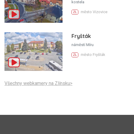
kostela
město Vizovice
ZL
Fryšták
náměstí Míru
město Fryšták
ZL
Všechny webkamery na Zlínsku>