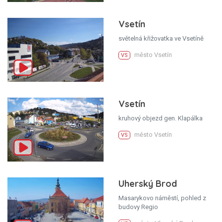
Vsetín
světelná křižovatka ve Vsetíně
město Vsetín
VS
Vsetín
kruhový objezd gen. Klapálka
město Vsetín
VS
Uherský Brod
Masarykovo náměstí, pohled z
budovy Regio