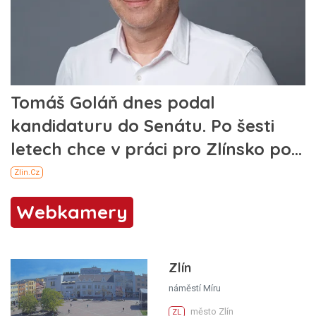
Webkamery
Zlín
náměstí Míru
město Zlín
ZL