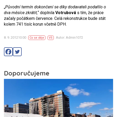
„
Původní termín dokončení se díky dodavateli podařilo o
dva měsíce zkrátit,
“ doplnila
Votrubová
s tím, že práce
začaly počátkem července. Celá rekonstrukce bude stát
kolem 741 tisíc korun včetně DPH.
8. 9. 201210:00
Autor: Admin1072
Co se děje
VS