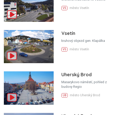
město Vsetín
VS
Vsetín
kruhový objezd gen. Klapálka
město Vsetín
VS
Uherský Brod
Masarykovo náměstí, pohled z
budovy Regio
město Uherský Brod
UB