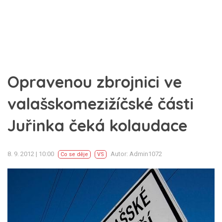
Opravenou zbrojnici ve
valašskomezižíčské části
Juřinka čeká kolaudace
8. 9. 2012 | 10:00
Autor: Admin1072
Co se děje
VS