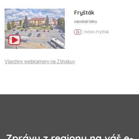
Fryšták
náměstí Míru
město Fryšták
ZL
Všechny webkamery na Zlínsku>
Zprávy z regionu na váš e-