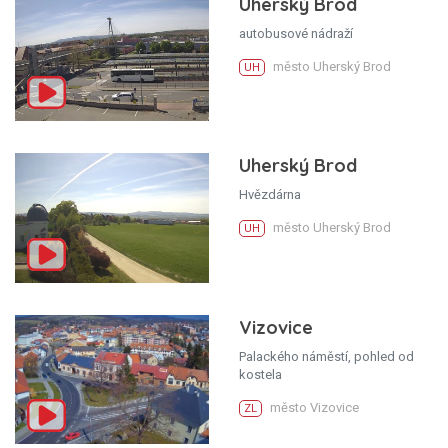
Uherský Brod
autobusové nádraží
město Uherský Brod
UH
Uherský Brod
Hvězdárna
město Uherský Brod
UH
Vizovice
Palackého náměstí, pohled od
kostela
město Vizovice
ZL