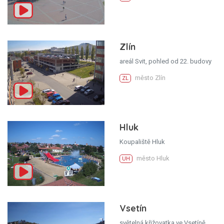
Zlín
areál Svit, pohled od 22. budovy
město Zlín
ZL
Hluk
Koupaliště Hluk
město Hluk
UH
Vsetín
světelná křižovatka ve Vsetíně