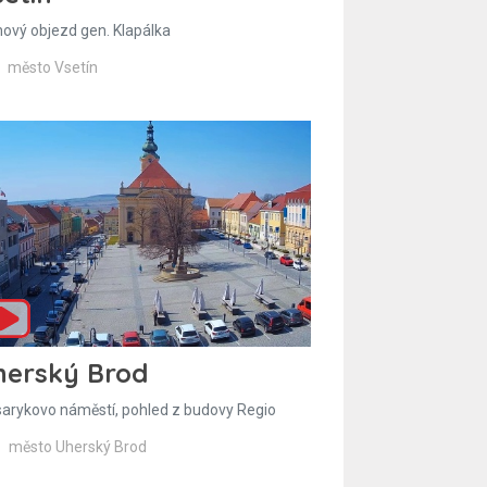
hový objezd gen. Klapálka
město Vsetín
herský Brod
arykovo náměstí, pohled z budovy Regio
město Uherský Brod