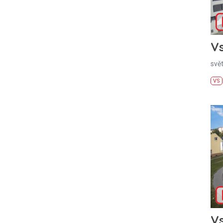
Vs
svě
VS
Vs