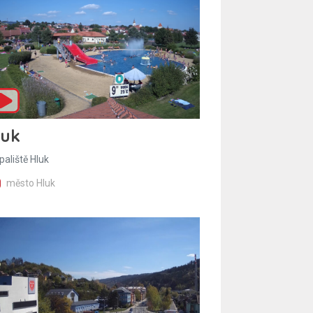
luk
paliště Hluk
město Hluk