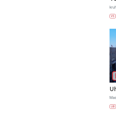
kru
VS
U
Mas
UB