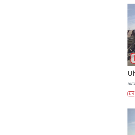
U
aut
UH