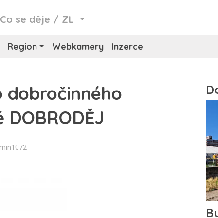
/
Co se děje
/
ZL
Region
Webkamery
Inzerce
o dobročinného
ně DOBRODĚJ
dmin1072