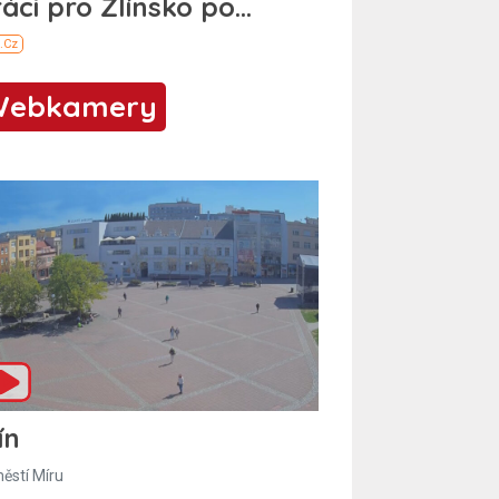
Webkamery
ín
ěstí Míru