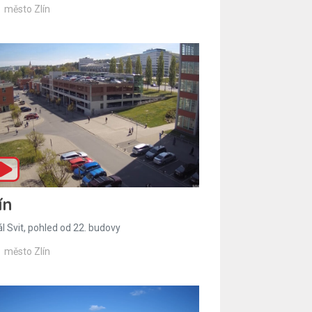
město Zlín
ín
l Svit, pohled od 22. budovy
město Zlín