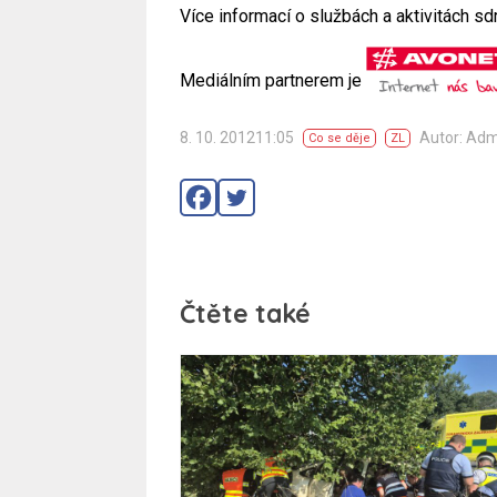
Více informací o službách a aktivitách sd
Mediálním partnerem je
8. 10. 201211:05
Autor: Ad
Co se děje
ZL
Čtěte také