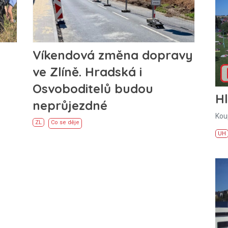
Víkendová změna dopravy
ve Zlíně. Hradská i
Osvoboditelů budou
H
neprůjezdné
Kou
ZL
Co se děje
UH