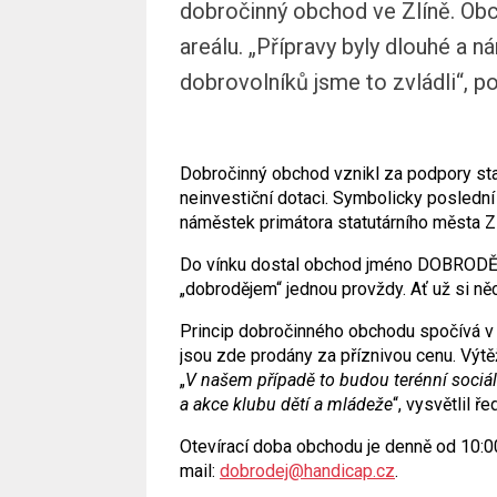
dobročinný obchod ve Zlíně. Obc
areálu. „Přípravy byly dlouhé a n
dobrovolníků jsme to zvládli“, p
Dobročinný obchod vznikl za podpory stat
neinvestiční dotaci. Symbolicky posledn
náměstek primátora statutárního města Z
Do vínku dostal obchod jméno DOBRODĚJ,
„dobrodějem“ jednou provždy. Ať už si ně
Princip dobročinného obchodu spočívá v to
jsou zde prodány za příznivou cenu. Výt
„
V našem případě to budou terénní sociál
a akce klubu dětí a mládeže
“, vysvětlil
Otevírací doba obchodu je denně od 10:00
mail:
dobrodej@handicap.cz
.