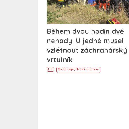
Během dvou hodin dvě
nehody. U jedné musel
vzlétnout záchranářský
vrtulník
UH
Co se děje
,
Hasiči a policie