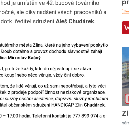
hod je umístěn ve 42. budově továrního
áročné, ale díky nadšení všech pracovníků a
odotkl ředitel sdružení
Aleš Chudárek
.
utárního města Zlína, které na jeho vybavení poskytlo
í šroub dotáhne a provoz obchodu slavnostně zahájí
lína
Miroslav Kašný
.
 protože každý, kdo do něj vstoupí, se stává
co koupí nebo něco věnuje, vždy činí dobro.
m, že lidé věnují, co už sami nepotřebují, a tyto věci
ěžek z prodeje podpoří činnost neziskové organizace.
ní služby osobní asistence, dopravní služby imobilním
 ředitel občanském sdružení HANDICAP Zlín
Chudárek
.
Zl
 – 17:00 hodin. Telefonní kontakt je 777 899 974 a e-
nám