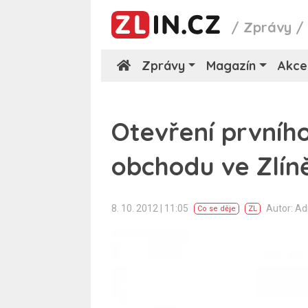
/
Zprávy
Zprávy
Magazín
Akce
Otevření prvníh
obchodu ve Zlí
8. 10. 2012 | 11:05
Autor: A
Co se děje
ZL