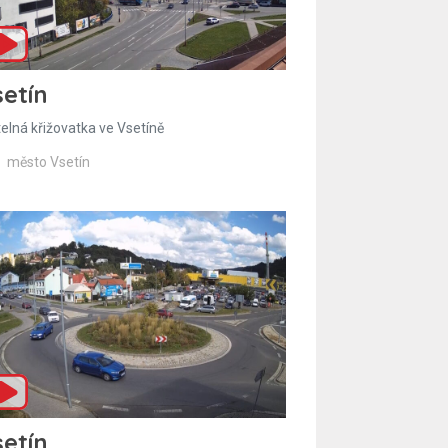
etín
telná křižovatka ve Vsetíně
město Vsetín
etín