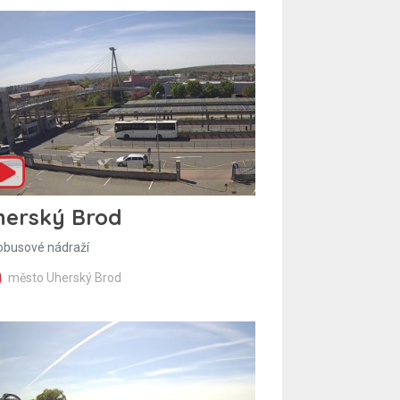
herský Brod
obusové nádraží
město Uherský Brod