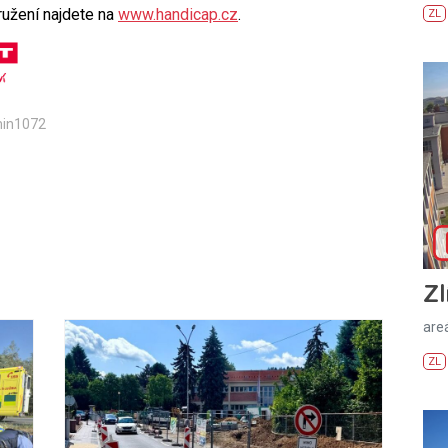
ružení najdete na
www.handicap.cz
.
ZL
min1072
Zl
areá
ZL