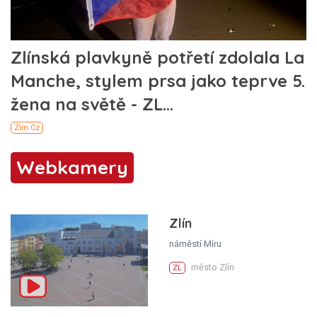
Webkamery
Zlín
náměstí Míru
město Zlín
ZL