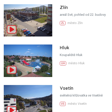
Zlín
areál Svit, pohled od 22. budovy
město Zlín
ZL
Hluk
Koupaliště Hluk
město Hluk
UH
Vsetín
světelná křižovatka ve Vsetíně
město Vsetín
VS