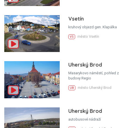
Vsetín
kruhový objezd gen. Klapálka
město Vsetín
VS
Uherský Brod
Masarykovo náměstí, pohled z
budovy Regio
město Uherský Brod
UB
Uherský Brod
autobusové nádraží