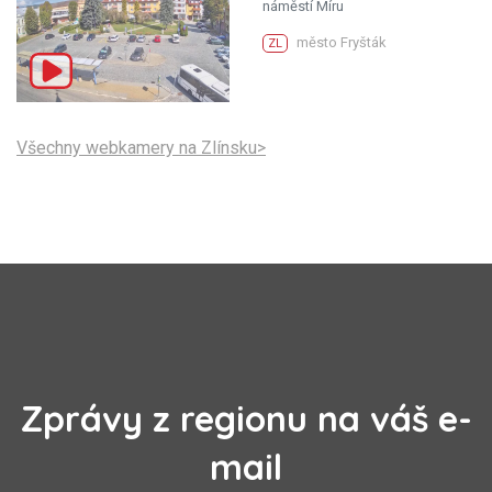
náměstí Míru
město Fryšták
ZL
Všechny webkamery na Zlínsku>
Zprávy z regionu na váš e-
mail