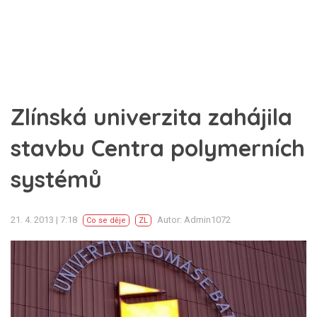
Zlínská univerzita zahájila
stavbu Centra polymerních
systémů
21. 4. 2013 | 7:18
Autor: Admin1072
Co se děje
ZL