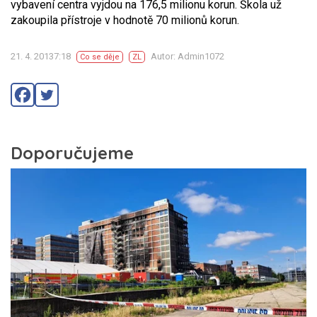
vybavení centra vyjdou na 176,5 milionu korun. Škola už
zakoupila přístroje v hodnotě 70 milionů korun.
21. 4. 20137:18
Autor: Admin1072
Co se děje
ZL