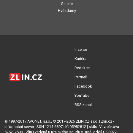
Galerie
Hvězdárny
Inzerce
Kariéra
Redakce
Partneři
Facebook
YouTube
RSS kanál
© 1997-2017 AVONET, s.r.o., © 2017-2026 ZLIN.CZ s.r.o. | Zlin.cz -
informační server, ISSN 1214-6897 | IČ 05982812 | sídlo: Vavrečkova
5262, 76001 Zlín | vedená u Krajského soudu v Brně, oddíl C 98972 |