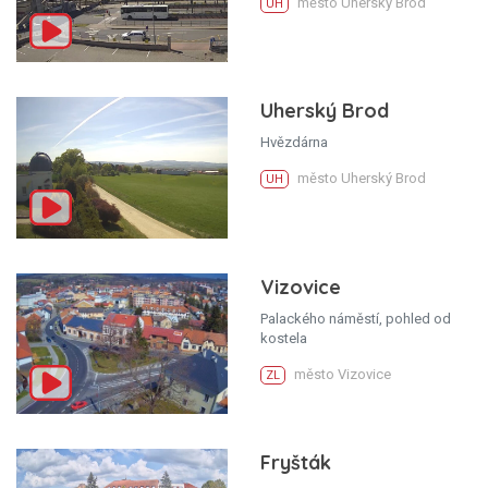
město Uherský Brod
UH
Uherský Brod
Hvězdárna
město Uherský Brod
UH
Vizovice
Palackého náměstí, pohled od
kostela
město Vizovice
ZL
Fryšták