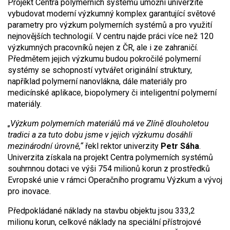
Projekt Centra polymerních systémů umožní univerzitě
vybudovat moderní výzkumný komplex garantující světové
parametry pro výzkum polymerních systémů a pro využití
nejnovějších technologií. V centru najde práci více než 120
výzkumných pracovníků nejen z ČR, ale i ze zahraničí.
Předmětem jejich výzkumu budou pokročilé polymerní
systémy se schopností vytvářet originální struktury,
například polymerní nanovlákna, dále materiály pro
medicínské aplikace, biopolymery či inteligentní polymerní
materiály.
„Výzkum polymerních materiálů má ve Zlíně dlouholetou
tradici a za tuto dobu jsme v jejich výzkumu dosáhli
mezinárodní úrovně,“
řekl rektor univerzity
Petr Sáha
.
Univerzita získala na projekt Centra polymerních systémů
souhrnnou dotaci ve výši 754 milionů korun z prostředků
Evropské unie v rámci Operačního programu Výzkum a vývoj
pro inovace.
Předpokládané náklady na stavbu objektu jsou 333,2
milionu korun, celkové náklady na speciální přístrojové