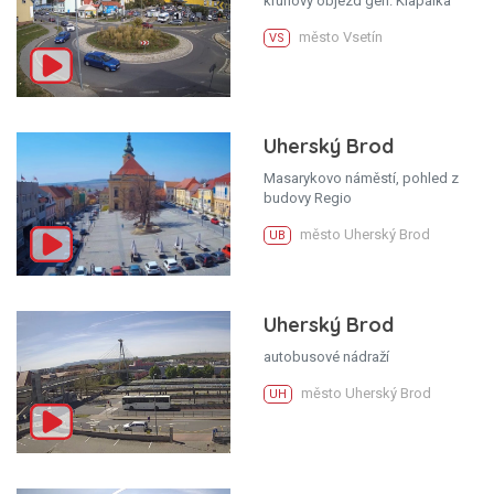
kruhový objezd gen. Klapálka
město Vsetín
VS
Uherský Brod
Masarykovo náměstí, pohled z
budovy Regio
město Uherský Brod
UB
Uherský Brod
autobusové nádraží
město Uherský Brod
UH