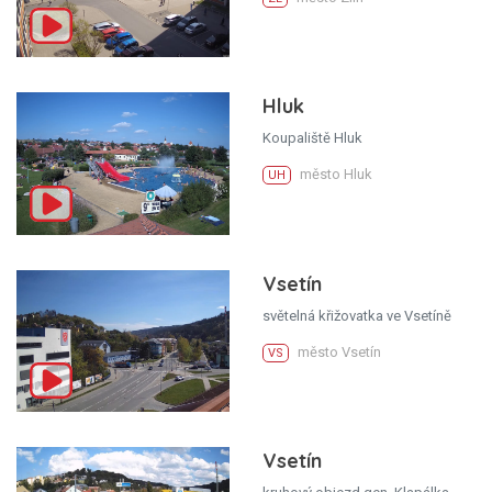
Hluk
Koupaliště Hluk
město Hluk
UH
Vsetín
světelná křižovatka ve Vsetíně
město Vsetín
VS
Vsetín