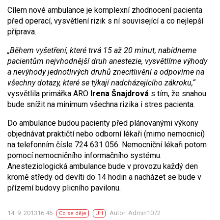
Cílem nové ambulance je komplexní zhodnocení pacienta
před operací, vysvětlení rizik s ní související a co nejlepší
příprava.
„Během vyšetření, které trvá 15 až 20 minut, nabídneme
pacientům nejvhodnější druh anestezie, vysvětlíme výhody
a nevýhody jednotlivých druhů znecitlivění a odpovíme na
všechny dotazy, které se týkají nadcházejícího zákroku,“
vysvětlila primářka ARO
Irena Šnajdrová
s tím, že snahou
bude snížit na minimum všechna rizika i stres pacienta.
Do ambulance budou pacienty před plánovanými výkony
objednávat praktičtí nebo odborní lékaři (mimo nemocnici)
na telefonním čísle 724 631 056. Nemocniční lékaři potom
pomocí nemocničního informačního systému.
Anesteziologická ambulance bude v provozu každý den
kromě středy od devíti do 14 hodin a nacházet se bude v
přízemí budovy plicního pavilonu.
14. 9. 201316:46
Autor: Admin1072
Co se děje
UH