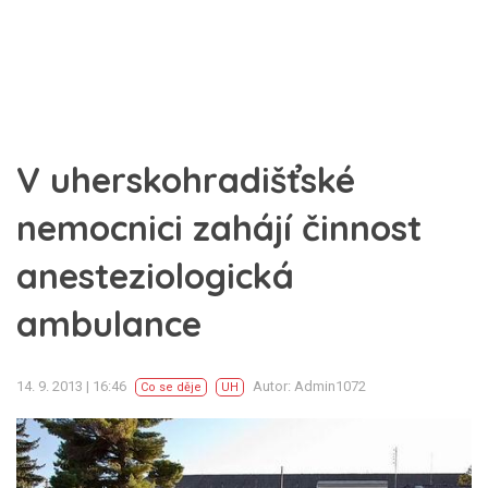
V uherskohradišťské
nemocnici zahájí činnost
anesteziologická
ambulance
14. 9. 2013 | 16:46
Autor: Admin1072
Co se děje
UH