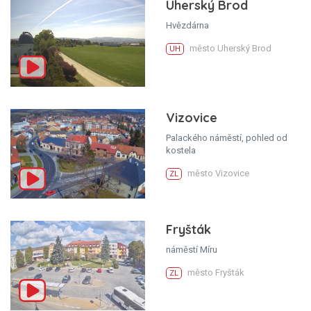
Uherský Brod
Hvězdárna
město Uherský Brod
UH
Vizovice
Palackého náměstí, pohled od
kostela
město Vizovice
ZL
Fryšták
náměstí Míru
město Fryšták
ZL