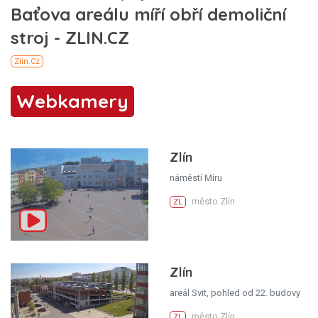
Webkamery
Zlín
náměstí Míru
město Zlín
ZL
Zlín
areál Svit, pohled od 22. budovy
město Zlín
ZL