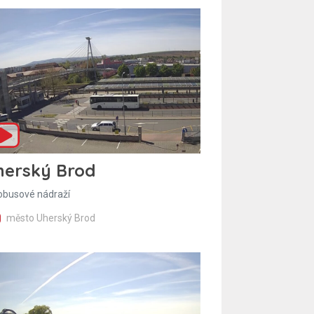
herský Brod
obusové nádraží
město Uherský Brod