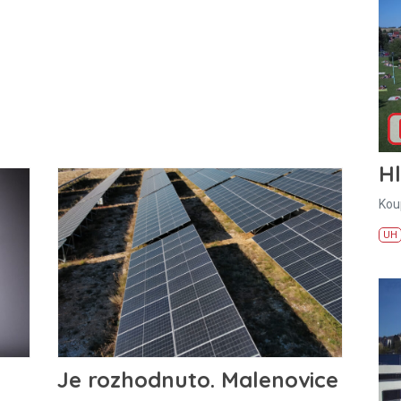
H
Kou
UH
Je rozhodnuto. Malenovice