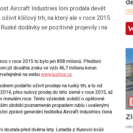
 Aircraft Industries loni prodala devět
oživit klíčový trh, na který ale v roce 2015
 Ruské dodávky se pozitivně projevily i na
ímco v roce 2015 to bylo jen 858 milionů. Předloni
oni již dosáhla zisku ve výši 46,7 milionu korun.
 zveřejněné na webu
www.justice.cz
.
bem podařilo oživit prodeje na ruský trh, a to od
2014, přes nulový prodej do této země v roce 2015, až
 v minulém roce. Tento výsledek svědčí o opětovné
řívějším období poznamenán propadem rublu i uvalenými
ní zprávě generální ředitelka Aircraft Industries Ilona
Zl
nám
dostala před dvěma lety. Letadla z Kunovic kvůli