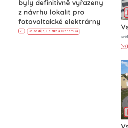
byly definitivně vyřazeny
z návrhu lokalit pro
fotovoltaické elektrárny
Vs
ZL
Co se děje
,
Politika a ekonomika
svě
VS
Vs