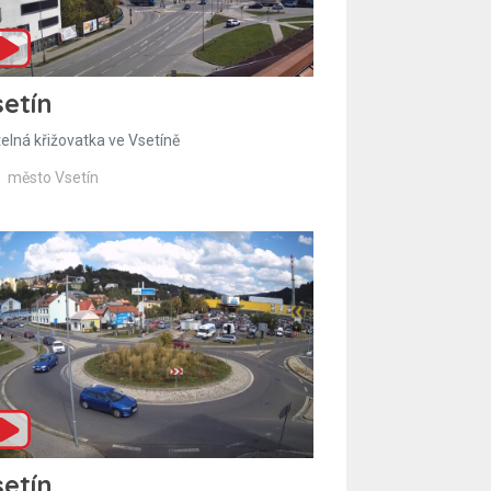
etín
telná křižovatka ve Vsetíně
město Vsetín
etín