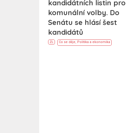
kandidátních listin pro
komunální volby. Do
Senátu se hlásí šest
kandidátů
ZL
Co se děje
,
Politika a ekonomika