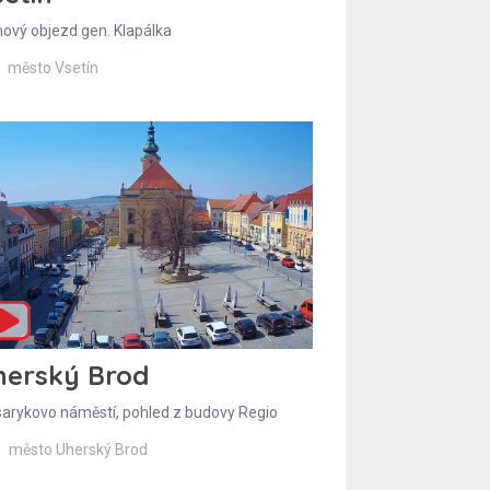
hový objezd gen. Klapálka
město Vsetín
herský Brod
arykovo náměstí, pohled z budovy Regio
město Uherský Brod