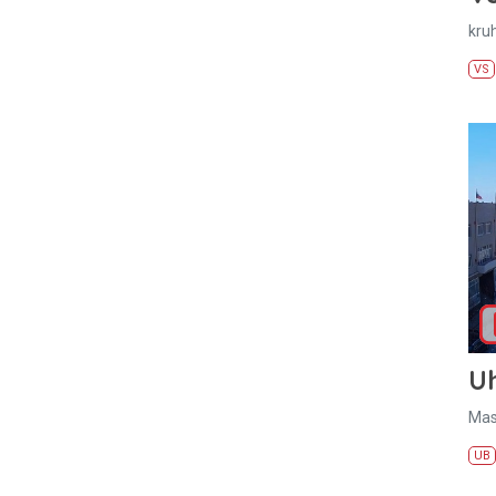
kru
VS
U
Mas
UB