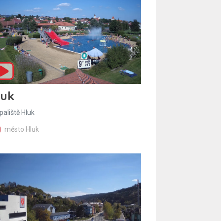
luk
paliště Hluk
město Hluk