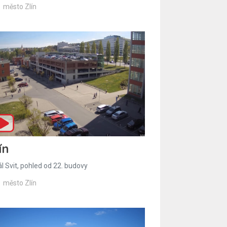
město Zlín
ín
l Svit, pohled od 22. budovy
město Zlín