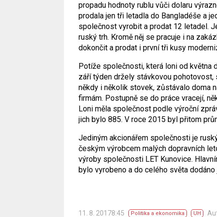
propadu hodnoty rublu vůči dolaru výrazně
prodala jen tři letadla do Bangladéše a je
společnost vyrobit a prodat 12 letadel. J
ruský trh. Kromě něj se pracuje i na zakázk
dokončit a prodat i první tři kusy moder
Potíže společnosti, která loni od května do
září týden držely stávkovou pohotovost,
někdy i několik stovek, zůstávalo doma n
firmám. Postupně se do práce vracejí, něko
Loni měla společnost podle výroční zprá
jich bylo 885. V roce 2015 byl přitom pr
Jediným akcionářem společnosti je ruský 
českým výrobcem malých dopravních leto
výroby společnosti LET Kunovice. Hlavní
bylo vyrobeno a do celého světa dodáno j
11. 8. 20178:45
Au
Politika a ekonomika
UH