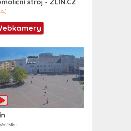
Webkamery
ín
ěstí Míru