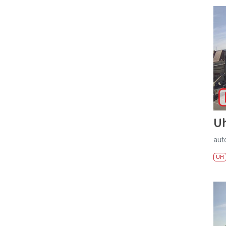
U
aut
UH