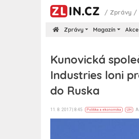
/
Zprávy
Zprávy
Magazín
Akce
Kunovická společ
Industries loni p
do Ruska
11. 8. 2017 | 8:45
A
Politika a ekonomika
UH