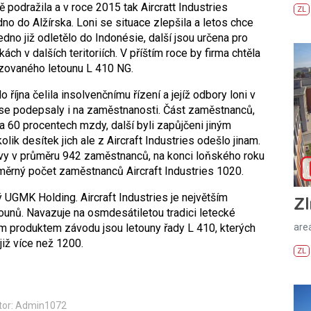
 podražila a v roce 2015 tak Aircratt Industries
ZL
dno do Alžírska. Loni se situace zlepšila a letos chce
edno již odletělo do Indonésie, další jsou určena pro
ách v dalších teritoriích. V příštím roce by firma chtěla
nizovaného letounu L 410 NG.
 října čelila insolvenčnímu řízení a jejíž odbory loni v
 se podepsaly i na zaměstnanosti. Část zaměstnanců,
a 60 procentech mzdy, další byli zapůjčeni jiným
lik desítek jich ale z Aircraft Industries odešlo jinam.
vy v průměru 942 zaměstnanců, na konci loňského roku
ůměrný počet zaměstnanců Aircraft Industries 1020.
UGMK Holding. Aircraft Industries je největším
Zl
unů. Navazuje na osmdesátiletou tradici letecké
m produktem závodu jsou letouny řady L 410, kterých
areá
iž více než 1200.
ZL
tor: Admin1072