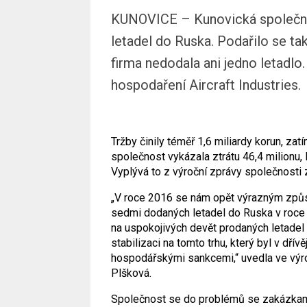
KUNOVICE – Kunovická společnost
letadel do Ruska. Podařilo se tak 
firma nedodala ani jedno letadlo.
hospodaření Aircraft Industries.
Tržby činily téměř 1,6 miliardy korun, zat
společnost vykázala ztrátu 46,4 milionu, l
Vyplývá to z výroční zprávy společnosti
„V roce 2016 se nám opět výrazným způso
sedmi dodaných letadel do Ruska v roce 
na uspokojivých devět prodaných letadel
stabilizaci na tomto trhu, který byl v d
hospodářskými sankcemi,“ uvedla ve výroč
Plšková.
Společnost se do problémů se zakázkami 