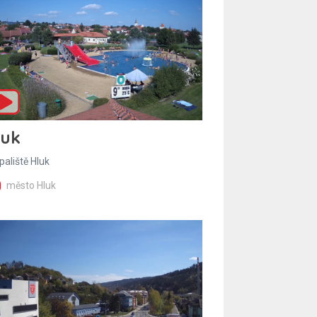
luk
paliště Hluk
město Hluk