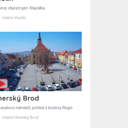
hový objezd gen. Klapálka
město Vsetín
herský Brod
arykovo náměstí, pohled z budovy Regio
město Uherský Brod