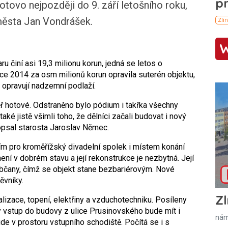
tovo nejpozději do 9. září letošního roku,
 města Jan Vondrášek.
 činí asi 19,3 milionu korun, jedná se letos o
oce 2014 za osm milionů korun opravila suterén objektu,
 opravují nadzemní podlaží.
ř hotové. Odstraněno bylo pódium i takřka všechny
také jistě všimli toho, že dělníci začali budovat i nový
opsal starosta Jaroslav Němec.
ím pro kroměřížský divadelní spolek i místem konání
ení v dobrém stavu a její rekonstrukce je nezbytná. Její
občany, čímž se objekt stane bezbariérovým. Nové
ěvníky.
Zl
alizace, topení, elektřiny a vzduchotechniku. Posíleny
vý vstup do budovy z ulice Prusinovského bude mít i
nám
de v prostoru vstupního schodiště. Počítá se i s