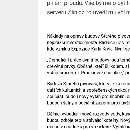
plném proudu. Vše by mělo být ho
serveru Zlin.cz to uvedl mluvčí
Náklady na opravy budovy Starého pivovaru
nejdražší investici města. Radnice už v r
kde vznikla Expozice Karla Kryla. Nyní se
„Demoliční práce uvnitř budovy jsou témě
dřevěné prvky. Občané, kteří šli kolem, si 
vstup směrem z Prusinovského ulice,“ p
Budova Starého pivovaru, který je zázem
dalších kulturních a společenských akcí, n
součástí bude i nový výtah pro imobilní 
budou i šatny a sociální zázemí pro návšt
Dělníci vybudují i nové rozvody vody, kan
budou zdroje tepla stávající kotelny. No
rampu v chodníku pro vozíčkáře. Výtah bu