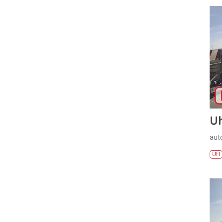
U
aut
UH