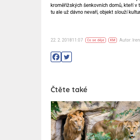
kroměřížských šenkovních domů, kteří v 
tu ale už dávno nevaří, objekt slouží kult
22. 2. 201811:07
Autor: Ire
Co se děje
KM
Čtěte také