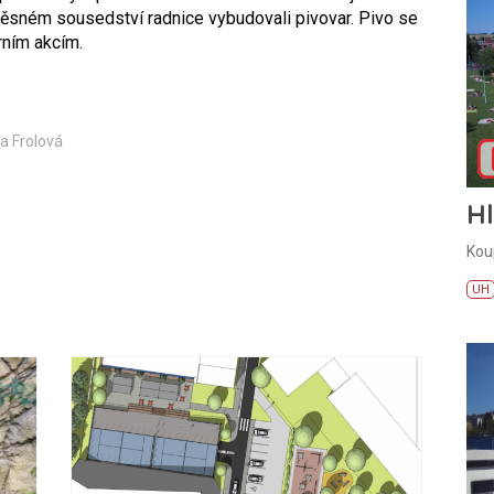
těsném sousedství radnice vybudovali pivovar. Pivo se
urním akcím.
na Frolová
H
Kou
UH