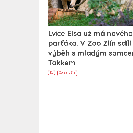
Lvice Elsa už má nového
parťáka. V Zoo Zlín sdílí
výběh s mladým samc
Takkem
ZL
Co se děje