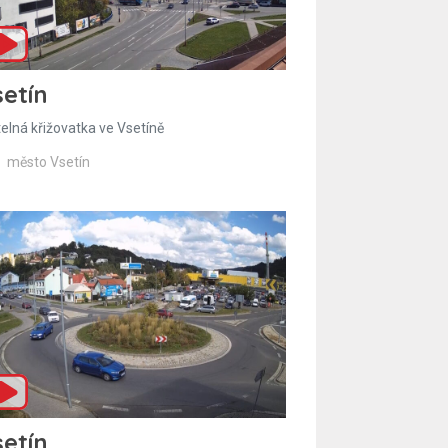
etín
telná křižovatka ve Vsetíně
město Vsetín
etín