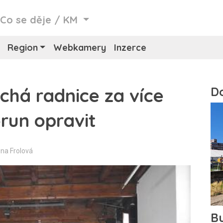
/
Co se děje
/
KM
Region
Webkamery
Inzerce
chá radnice za více
orun opravit
ena Frolová