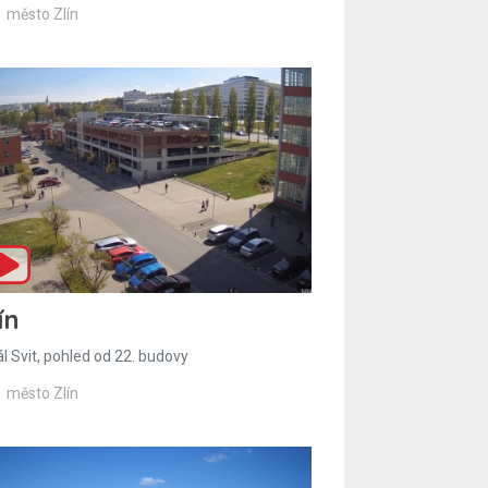
město Zlín
ín
l Svit, pohled od 22. budovy
město Zlín