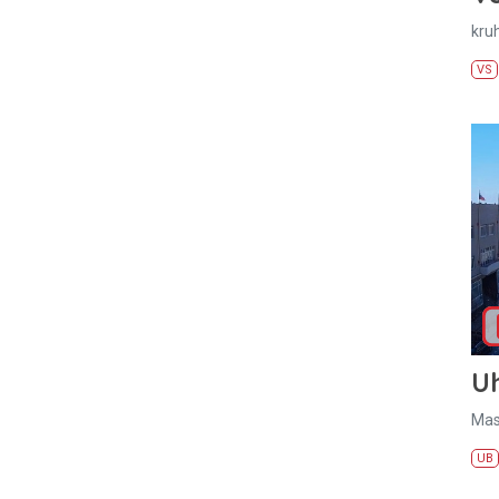
kru
VS
U
Mas
UB