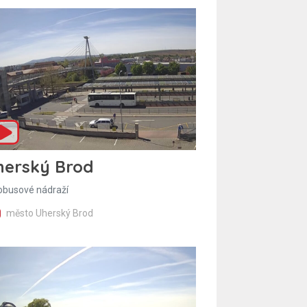
herský Brod
obusové nádraží
město Uherský Brod