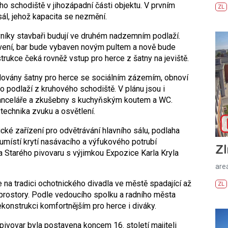
o schodiště v jihozápadní části objektu. V prvním
ZL
l, jehož kapacita se nezmění.
vníky stavbaři budují ve druhém nadzemním podlaží.
vení, bar bude vybaven novým pultem a nově bude
trukce čeká rovněž vstup pro herce z šatny na jeviště.
ovány šatny pro herce se sociálním zázemím, obnoví
o podlaží z kruhového schodiště. V plánu jsou i
 kanceláře a zkušebny s kuchyňským koutem a WC.
technika zvuku a osvětlení.
ké zařízení pro odvětrávání hlavního sálu, podlaha
 umístí krytí nasávacího a výfukového potrubí
Zl
a Starého pivovaru s výjimkou Expozice Karla Kryla
areá
 na tradici ochotnického divadla ve městě spadající až
ZL
 prostory. Podle vedoucího spolku a radního města
ekonstrukci komfortnějším pro herce i diváky.
ivovar byla postavena koncem 16. století majiteli