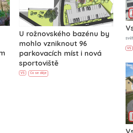
Vs
U rožnovského bazénu by
svě
mohlo vzniknout 96
VS
em
parkovacích míst i nová
sportoviště
VS
Co se děje
Vs