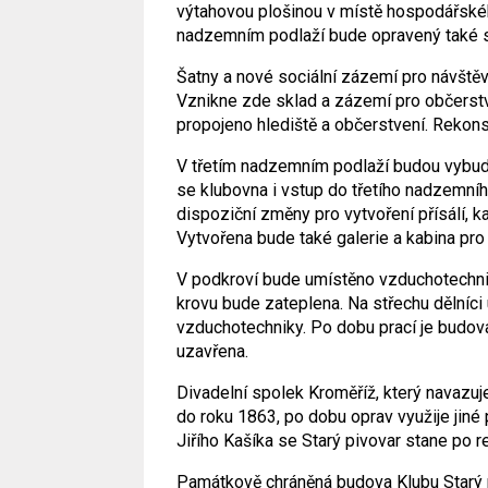
výtahovou plošinou v místě hospodářskéh
nadzemním podlaží bude opravený také sá
Šatny a nové sociální zázemí pro návště
Vznikne zde sklad a zázemí pro občerst
propojeno hlediště a občerstvení. Rekons
V třetím nadzemním podlaží budou vybud
se klubovna i vstup do třetího nadzemníh
dispoziční změny pro vytvoření přísálí,
Vytvořena bude také galerie a kabina pro 
V podkroví bude umístěno vzduchotechnic
krovu bude zateplena. Na střechu dělníci
vzduchotechniky. Po dobu prací je budov
uzavřena.
Divadelní spolek Kroměříž, který navazuje
do roku 1863, po dobu oprav využije jiné
Jiřího Kašíka se Starý pivovar stane po r
Památkově chráněná budova Klubu Starý p