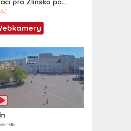
Webkamery
ín
ěstí Míru