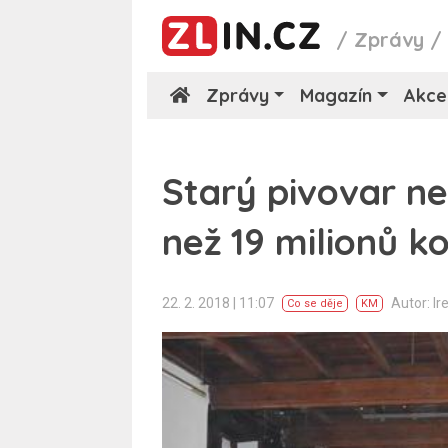
/
Zprávy
Zprávy
Magazín
Akce
Starý pivovar ne
než 19 milionů k
22. 2. 2018 | 11:07
Autor: Ir
Co se děje
KM