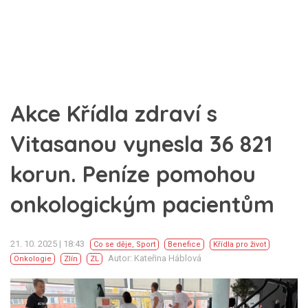
Akce Křídla zdraví s
Vitasanou vynesla 36 821
korun. Peníze pomohou
onkologickým pacientům
21. 10. 2025 | 18:43
Co se děje
,
Sport
Benefice
Křídla pro život
Autor: Kateřina Háblová
Onkologie
Zlín
ZL