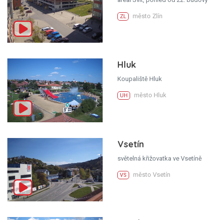
město Zlín
ZL
Hluk
Koupaliště Hluk
město Hluk
UH
Vsetín
světelná křižovatka ve Vsetíně
město Vsetín
VS