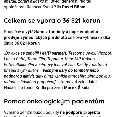
energii, zdraví a lidskost,“ uvedl
generální ředitel
společnosti Renocar Synot Zlín
Pavel Böhm
.
Celkem se vybralo 36 821 korun
Společně
s výtěžkem z tomboly a doprovodného
prodeje symbolických předmětů
celková vybraná částka
činila
36 821 korun
.
„
Do akce se zapojili i
další partneři
: Tescoma, Avax, Vizopol,
Lusso Caffé, Terno Zlín, Topnatur, Vitar, MP Krásno,
Fotovoltaika Zlín a Filmový festival Zlín. Každý z partnerů
přispěl svým dílem –
věcnými dary do tomboly nebo
podporou aktivit
, díky nimž vznikla atmosféra plná pohybu,
radosti a lidského propojení,“
informoval zakladatel
Nadačního fondu Křídla pro život
Marek Šikula
.
Pomoc onkologickým pacientům
Vybrané peníze budou použity
na podporu projektů