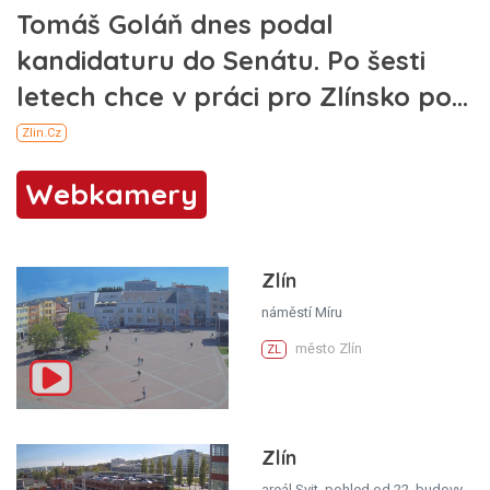
Webkamery
Zlín
náměstí Míru
město Zlín
ZL
Zlín
areál Svit, pohled od 22. budovy