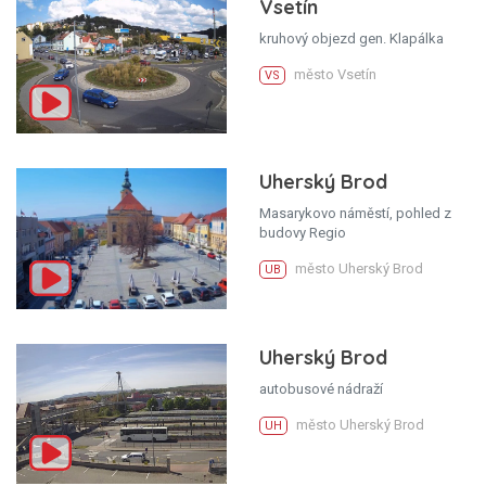
Vsetín
kruhový objezd gen. Klapálka
město Vsetín
VS
Uherský Brod
Masarykovo náměstí, pohled z
budovy Regio
město Uherský Brod
UB
Uherský Brod
autobusové nádraží
město Uherský Brod
UH