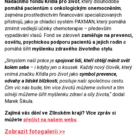
Nadačního fondu Křídla pro život
, který dlouhodobě
pomáhá pacientům s onkologickým onemocněním
,
zejména prostřednictvím financování specializovaných
přístrojů, jako je chladicí systém PAXMAN, který pomáhá
zmírnit vedlejší účinky chemoterapie – především
vypadávání vlasů. Fond se zároveň
zaměřuje na prevenci,
osvětu, psychickou podporu pacientů a jejich rodin
a
pomáhá šířit
myšlenku zdravého životního stylu
.
„
Smyslem naší práce je
spojovat lidi, kteří chtějí měnit svět
kolem sebe
– i kdyby jen o kousek. Každý nový člověk, který
vnímá značku Křídla pro život jako
symbol prevence,
odvahy a lidské blízkosti
, posiluje naši společnou cestu.
Čím víc nás bude, tím více životů můžeme ovlivnit a tím
silněji můžeme šířit myšlenku zdraví a síly života,“
dodal
Marek Šikula.
Zajímá vás dění ve Zlínském kraji? Více zpráv si
můžete
přečíst na našem webu
.
Zobrazit fotogalerii >>