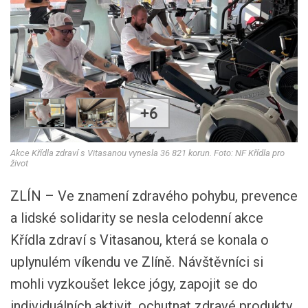
+6
Akce Křídla zdraví s Vitasanou vynesla 36 821 korun. Foto: NF Křídla pro
život
ZLÍN – Ve znamení zdravého pohybu, prevence
a lidské solidarity se nesla celodenní akce
Křídla zdraví s Vitasanou, která se konala o
uplynulém víkendu ve Zlíně. Návštěvníci si
mohli vyzkoušet lekce jógy, zapojit se do
individuálních aktivit, ochutnat zdravé produkty