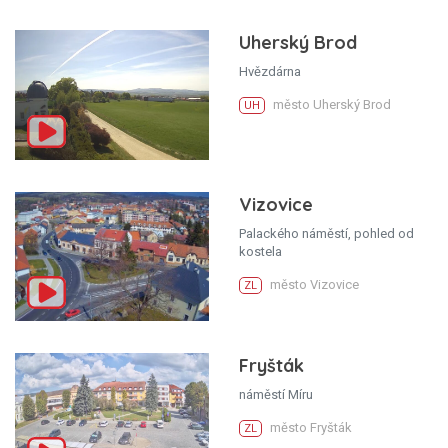
Uherský Brod
Hvězdárna
město Uherský Brod
UH
Vizovice
Palackého náměstí, pohled od
kostela
město Vizovice
ZL
Fryšták
náměstí Míru
město Fryšták
ZL