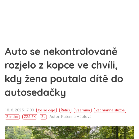
Auto se nekontrolovaně
rozjelo z kopce ve chvíli,
kdy žena poutala dítě do
autosedačky
18. 6. 2025 | 7:00
Co se děje
Řidiči
Všemina
Záchranná služba
Autor: Kateřina Háblová
Zlínsko
ZZS ZK
ZL