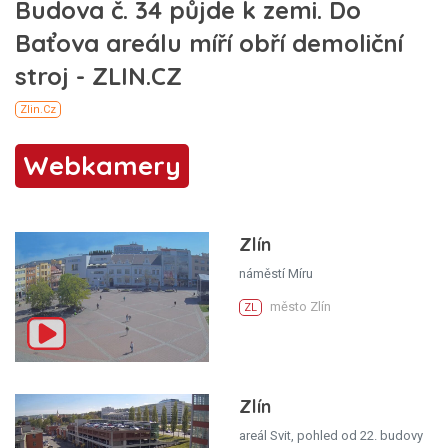
Webkamery
Zlín
náměstí Míru
město Zlín
ZL
Zlín
areál Svit, pohled od 22. budovy