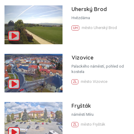
Uherský Brod
Hvězdárna
město Uherský Brod
UH
Vizovice
Palackého náměstí, pohled od
kostela
město Vizovice
ZL
Fryšták
náměstí Míru
město Fryšták
ZL