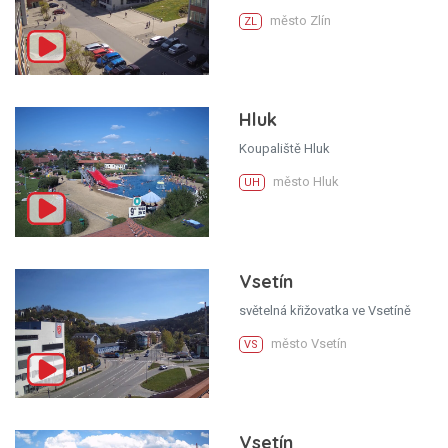
město Zlín
ZL
Hluk
Koupaliště Hluk
město Hluk
UH
Vsetín
světelná křižovatka ve Vsetíně
město Vsetín
VS
Vsetín