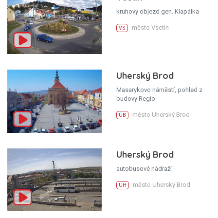
kruhový objezd gen. Klapálka
město Vsetín
VS
Uherský Brod
Masarykovo náměstí, pohled z
budovy Regio
město Uherský Brod
UB
Uherský Brod
autobusové nádraží
město Uherský Brod
UH