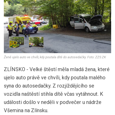
Ženě ujelo auto ve chvíli, kdy poutala dítě do autosedačky. Foto: ZZS ZK
ZLÍNSKO - Velké štěstí měla mladá žena, které
ujelo auto právě ve chvíli, kdy poutala malého
syna do autosedačky. Z rozjíždějícího se
vozidla naštěstí stihla dítě včas vytáhnout. K
události došlo v neděli v podvečer u nádrže
Všemina na Zlínsku.