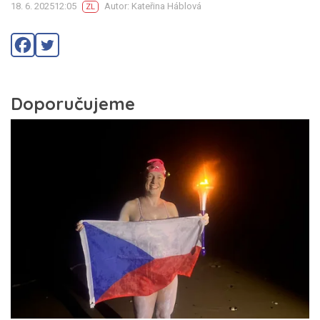
18. 6. 202512:05
Autor: Kateřina Háblová
ZL