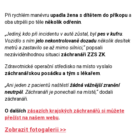
Při rychlém manévru
upadla žena s dítětem do příkopu
a
oba utrpěli po těle
několik odřenin
.
„
Jediný, kdo při incidentu v autě zůstal, byl
pes v kufru
.
Vozidlo s ním
jelo nekontrolovaně dozadu
několik desítek
metrů a zastavilo se až mimo silnici,“
popsali
nezáviděníhodnou situaci
záchranáři ZZS ZK
.
Zdravotnické operační středisko na místo vyslalo
záchranářskou posádku a tým s lékařem
.
„
Ani jeden z pacientů naštěstí
žádná vážnější zranění
neutrpěl
. Záchranáři je ponechali na místě,“
dodali
záchranáři.
O dalších
zásazích krajských záchranářů si můžete
přečíst na našem webu
.
Zobrazit fotogalerii >>