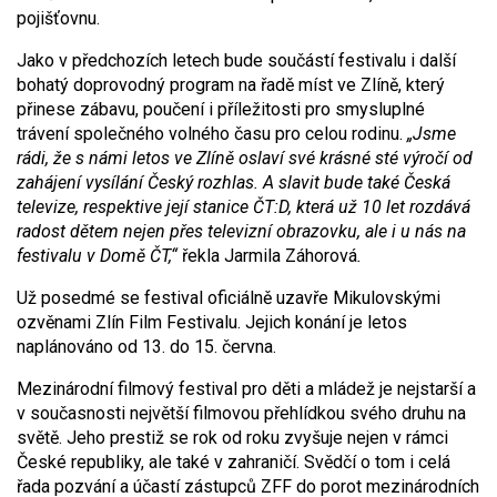
pojišťovnu.
Jako v předchozích letech bude součástí festivalu i další
bohatý doprovodný program na řadě míst ve Zlíně, který
přinese zábavu, poučení i příležitosti pro smysluplné
trávení společného volného času pro celou rodinu.
„Jsme
rádi, že s námi letos ve Zlíně oslaví své krásné sté výročí od
zahájení vysílání Český rozhlas. A slavit bude také Česká
televize, respektive její stanice ČT:D, která už 10 let rozdává
radost dětem nejen přes televizní obrazovku, ale i u nás na
festivalu v Domě ČT,“
řekla Jarmila Záhorová
.
Už posedmé se festival oficiálně uzavře Mikulovskými
ozvěnami Zlín Film Festivalu. Jejich konání je letos
naplánováno od 13. do 15. června.
Mezinárodní filmový festival pro děti a mládež je nejstarší a
v současnosti největší filmovou přehlídkou svého druhu na
světě. Jeho prestiž se rok od roku zvyšuje nejen v rámci
České republiky, ale také v zahraničí. Svědčí o tom i celá
řada pozvání a účastí zástupců ZFF do porot mezinárodních