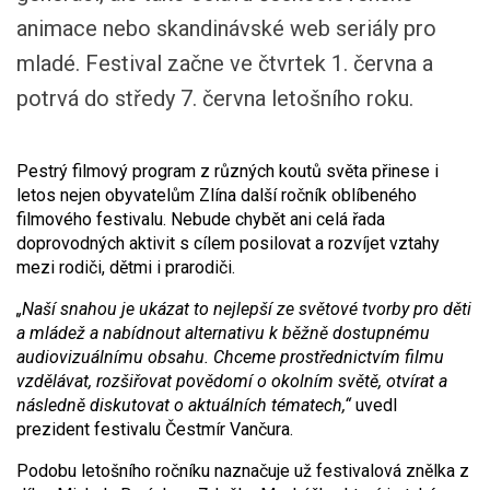
animace nebo skandinávské web seriály pro
mladé. Festival začne ve čtvrtek 1. června a
potrvá do středy 7. června letošního roku.
Pestrý filmový program z různých koutů světa přinese i
letos nejen obyvatelům Zlína další ročník oblíbeného
filmového festivalu. Nebude chybět ani celá řada
doprovodných aktivit s cílem posilovat a rozvíjet vztahy
mezi rodiči, dětmi i prarodiči.
„Naší snahou je ukázat to nejlepší ze světové tvorby pro děti
a mládež a nabídnout alternativu k běžně dostupnému
audiovizuálnímu obsahu. Chceme prostřednictvím filmu
vzdělávat, rozšiřovat povědomí o okolním světě, otvírat a
následně diskutovat o aktuálních tématech,“
uvedl
prezident festivalu Čestmír Vančura.
Podobu letošního ročníku naznačuje už festivalová znělka z