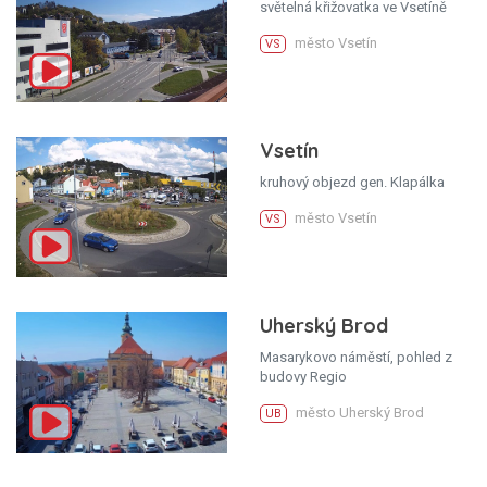
světelná křižovatka ve Vsetíně
město Vsetín
VS
Vsetín
kruhový objezd gen. Klapálka
město Vsetín
VS
Uherský Brod
Masarykovo náměstí, pohled z
budovy Regio
město Uherský Brod
UB