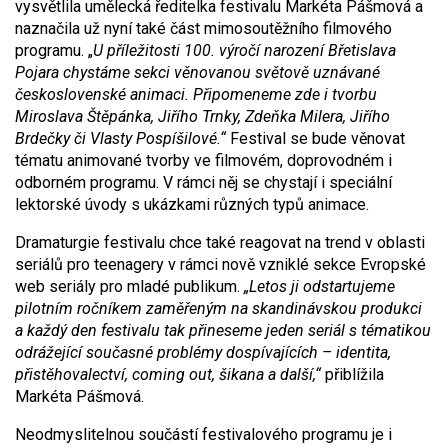
vysvětlila umělecká ředitelka festivalu Markéta Pášmová a
naznačila už nyní také část mimosoutěžního filmového
programu. „
U příležitosti 100. výročí narození Břetislava
Pojara chystáme sekci věnovanou světově uznávané
československé animaci. Připomeneme zde i tvorbu
Miroslava Štěpánka, Jiřího Trnky, Zdeňka Milera, Jiřího
Brdečky či Vlasty Pospíšilové.“
Festival se bude věnovat
tématu animované tvorby ve filmovém, doprovodném i
odborném programu. V rámci něj se chystají i speciální
lektorské úvody s ukázkami různých typů animace.
Dramaturgie festivalu chce také reagovat na trend v oblasti
seriálů pro teenagery v rámci nově vzniklé sekce Evropské
web seriály pro mladé publikum.
„Letos ji odstartujeme
pilotním ročníkem zaměřeným na skandinávskou produkci
a každý den festivalu tak přineseme jeden seriál s tématikou
odrážející současné problémy dospívajících – identita,
přistěhovalectví, coming out, šikana a další,“
přiblížila
Markéta Pášmová.
Neodmyslitelnou součástí festivalového programu je i