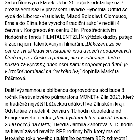
Salon filmových klapek. Jeho 26. ročník odstartuje už 7.
března vernisáží v pražském Divadle Hybernia. Odtud se
vydá do Liberce-Vratislavic, Mladé Boleslavi, Olomouce,
Brna a do Zlína, kde vyvrcholí tradiční aukcí v neděli 4.
června v Kongresovém centru Zlín. Prostřednictvím
Nadačního fondu FILMTALENT ZLÍN výtěžek dražby putuje
k začínajícím talentovaným filmařům.
„Důkazem, že se
peníze vynakládají smysluplně, jsou úspěchy podpořených
filmů nejen v České republice, ale i v zahraničí. Jeden
příklad za všechny, hned osm námi podpořených filmů je
v letošní nominaci na Českého lva,“
doplnila Markéta
Pášmová.
Další významnou a oblíbenou doprovodnou akcí bude 8.
ročník Festivalového půlmaratonu MONET+ Zlín 2023, který
je tradičně největší běžeckou událostí ve Zlínském kraji.
Odstartuje v neděli 4. červnu v 10 hodin dopoledne od
Kongresového centra.
„Rádi bychom letos pokořili hranici
2000 běžců na startu,“
uvedla Jarmila Záhorová. V 15 hodin
na hlavní závod naváže RPB rodinný běh, který má od
letošního roku nového titulárního partnera RBP, zdravotní