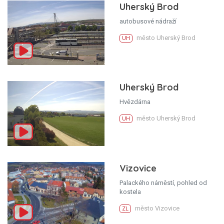
Uherský Brod
autobusové nádraží
město Uherský Brod
UH
Uherský Brod
Hvězdárna
město Uherský Brod
UH
Vizovice
Palackého náměstí, pohled od
kostela
město Vizovice
ZL