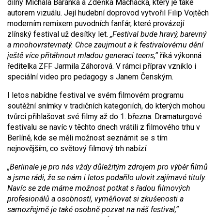
dílny Michala Baránka a Zdeňka Macháčka, který je také
autorem vizuálu. Její hudební doprovod vytvořil Filip Vojtěch
moderním remixem puvodních fanfár, které provázejí
zlínský festival už desítky let.
„Festival bude hravý, barevný
a mnohovrstevnatý. Chce zaujmout a k festivalovému dění
ještě více přitáhnout mladou generaci teens,“
říká výkonná
ředitelka ZFF Jarmila Záhorová. V rámci příprav vzniklo i
speciální video pro pedagogy s Janem Čenským.
I letos nabídne festival ve svém filmovém programu
soutěžní snímky v tradičních kategoriích, do kterých mohou
tvůrci přihlašovat své filmy až do 1. března. Dramaturgové
festivalu se navíc v těchto dnech vrátili z filmového trhu v
Berlíně, kde se měli možnost seznámit se s tím
nejnovějším, co světový filmový trh nabízí.
„Berlinale je pro nás vždy důležitým zdrojem pro výběr filmů
a jsme rádi, že se nám i letos podařilo ulovit zajímavé tituly.
Navíc se zde máme možnost potkat s řadou filmových
profesionálů a osobností, vyměňovat si zkušenosti a
samozřejmě je také osobně pozvat na náš festival,“