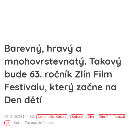
Barevný, hravý a
mnohovrstevnatý. Takový
bude 63. ročník Zlín Film
Festivalu, který začne na
Den dětí
23. 2. 2023 | 11:30
Co se děje
,
Kultura
Kultura
Zlín
Zlín Film Festival
Autor: Zuzana Jošticová
ZL