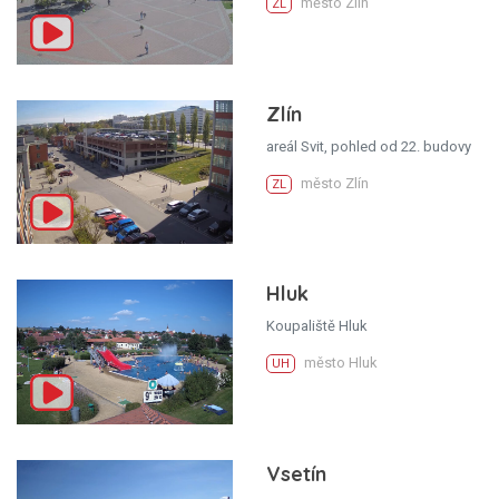
město Zlín
ZL
Zlín
areál Svit, pohled od 22. budovy
město Zlín
ZL
Hluk
Koupaliště Hluk
město Hluk
UH
Vsetín