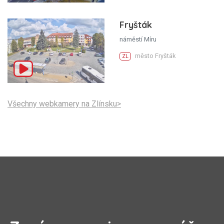
Fryšták
náměstí Míru
město Fryšták
ZL
Všechny webkamery na Zlínsku>