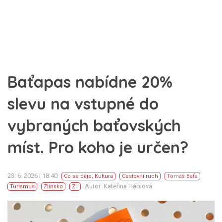
Baťapas nabídne 20%
slevu na vstupné do
vybraných baťovských
míst. Pro koho je určen?
23. 6. 2026 | 18:40
Co se děje
,
Kultura
Cestovní ruch
Tomáš Baťa
Autor: Kateřina Háblová
Turismus
Zlínsko
ZL