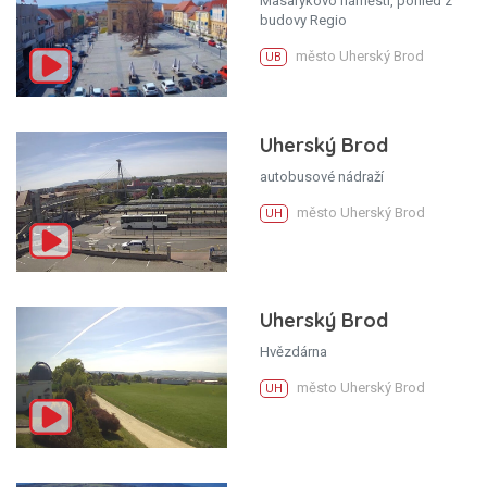
Masarykovo náměstí, pohled z
budovy Regio
město Uherský Brod
UB
Uherský Brod
autobusové nádraží
město Uherský Brod
UH
Uherský Brod
Hvězdárna
město Uherský Brod
UH