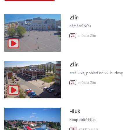
Zlín
náměstí Míru
město Zlín
ZL
Zlín
areál Svit, pohled od 22. budovy
město Zlín
ZL
Hluk
Koupaliště Hluk
město Hluk
UH