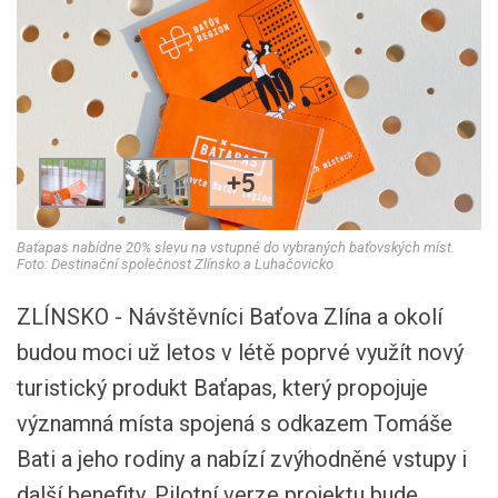
+5
Baťapas nabídne 20% slevu na vstupné do vybraných baťovských míst.
Foto: Destinační společnost Zlínsko a Luhačovicko
ZLÍNSKO - Návštěvníci Baťova Zlína a okolí
budou moci už letos v létě poprvé využít nový
turistický produkt Baťapas, který propojuje
významná místa spojená s odkazem Tomáše
Bati a jeho rodiny a nabízí zvýhodněné vstupy i
další benefity. Pilotní verze projektu bude