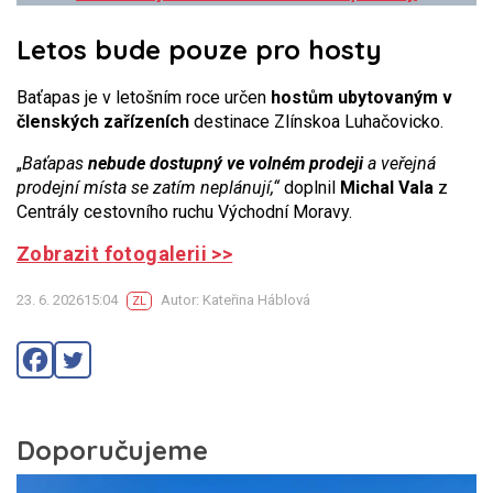
Letos bude pouze pro hosty
Baťapas je v letošním roce určen
hostům ubytovaným v
členských zařízeních
destinace Zlínsko
a Luhačovicko.
„
Baťapas
nebude dostupný ve volném prodeji
a veřejná
prodejní místa se zatím neplánují,“
doplnil
Michal Vala
z
Centrály cestovního ruchu Východní Moravy.
Zobrazit fotogalerii >>
23. 6. 202615:04
Autor: Kateřina Háblová
ZL