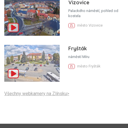
Vizovice
Palackého náměstí, pohled od
kostela
město Vizovice
ZL
Fryšták
náměstí Míru
město Fryšták
ZL
Všechny webkamery na Zlínsku>