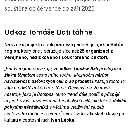
spuštěna od července do září 2026.
Odkaz Tomáše Bati táhne
Na vzniku projektu spolupracovali partneři
projektu Baťův
region
, který dnes sdružuje více než
25 organizací z
veřejného, neziskového i soukromého sektoru
.
„
Baťův region potvrzuje, že
odkaz Tomáše Bati je silným a
živým tématem
cestovního ruchu. Meziroční
nárůst
návštěvnosti baťovských cílů o 30 procent
ukazuje rostoucí
zájem návštěvníků
o toto téma. Očekáváme, že nové
nástroje, jako je Baťapas, tento trend dále posílí a přispějí
nejen k vyšší návštěvnosti turistických cílů, ale také k
delším
pobytům návštěvníků
a většímu využívání služeb
cestovního ruchu v regionu,“
uvedl radní Zlínského kraje pro
kulturu a cestovní ruch
Ivan Láska
.