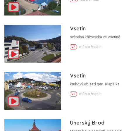
Vsetín
světelná křižovatka ve Vsetíně
město Vsetín
VS
Vsetín
kruhový objezd gen. Klapálka
město Vsetín
VS
Uherský Brod