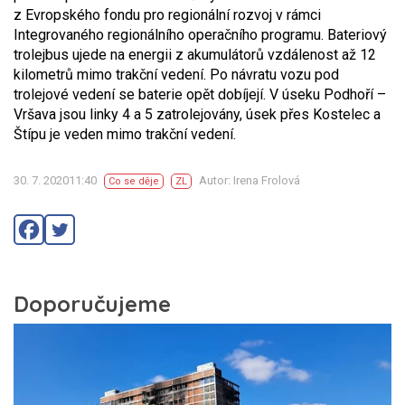
z Evropského fondu pro regionální rozvoj v rámci
Integrovaného regionálního operačního programu. Bateriový
trolejbus ujede na energii z akumulátorů vzdálenost až 12
kilometrů mimo trakční vedení. Po návratu vozu pod
trolejové vedení se baterie opět dobíjejí. V úseku Podhoří –
Vršava jsou linky 4 a 5 zatrolejovány, úsek přes Kostelec a
Štípu je veden mimo trakční vedení.
30. 7. 202011:40
Autor: Irena Frolová
Co se děje
ZL