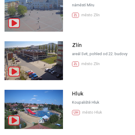
náměstí Míru
město Zlín
ZL
Zlín
areál Svit, pohled od 22. budovy
město Zlín
ZL
Hluk
Koupaliště Hluk
město Hluk
UH