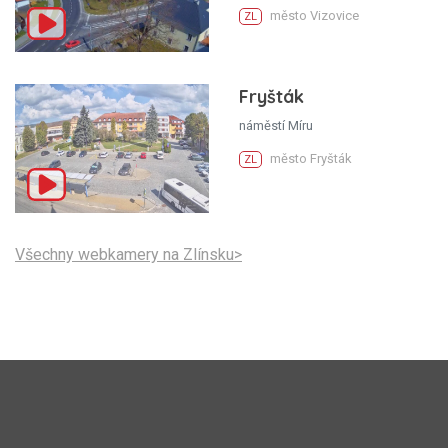
město Vizovice
ZL
Fryšták
náměstí Míru
město Fryšták
ZL
Všechny webkamery na Zlínsku>