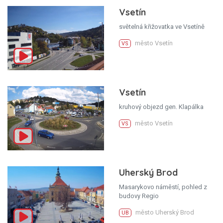
Vsetín
světelná křižovatka ve Vsetíně
město Vsetín
VS
Vsetín
kruhový objezd gen. Klapálka
město Vsetín
VS
Uherský Brod
Masarykovo náměstí, pohled z
budovy Regio
město Uherský Brod
UB