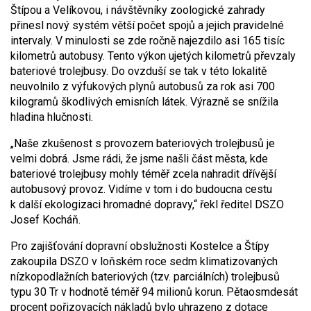
Štípou a Velíkovou, i návštěvníky zoologické zahrady
přinesl nový systém větší počet spojů a jejich pravidelné
intervaly. V minulosti se zde ročně najezdilo asi 165 tisíc
kilometrů autobusy. Tento výkon ujetých kilometrů převzaly
bateriové trolejbusy. Do ovzduší se tak v této lokalitě
neuvolnilo z výfukových plynů autobusů za rok asi 700
kilogramů škodlivých emisních látek. Výrazně se snížila
hladina hlučnosti.
„Naše zkušenost s provozem bateriových trolejbusů je
velmi dobrá. Jsme rádi, že jsme našli část města, kde
bateriové trolejbusy mohly téměř zcela nahradit dřívější
autobusový provoz. Vidíme v tom i do budoucna cestu
k další ekologizaci hromadné dopravy,“ řekl ředitel DSZO
Josef Kocháň.
Pro zajišťování dopravní obslužnosti Kostelce a Štípy
zakoupila DSZO v loňském roce sedm klimatizovaných
nízkopodlažních bateriových (tzv. parciálních) trolejbusů
typu 30 Tr v hodnotě téměř 94 milionů korun. Pětaosmdesát
procent pořizovacích nákladů bylo uhrazeno z dotace