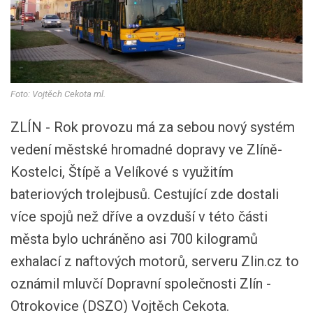
Foto: Vojtěch Cekota ml.
ZLÍN - Rok provozu má za sebou nový systém
vedení městské hromadné dopravy ve Zlíně-
Kostelci, Štípě a Velíkové s využitím
bateriových trolejbusů. Cestující zde dostali
více spojů než dříve a ovzduší v této části
města bylo uchráněno asi 700 kilogramů
exhalací z naftových motorů, serveru Zlin.cz to
oznámil mluvčí Dopravní společnosti Zlín -
Otrokovice (DSZO) Vojtěch Cekota.