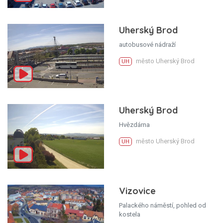
Uherský Brod
autobusové nádraží
město Uherský Brod
UH
Uherský Brod
Hvězdárna
město Uherský Brod
UH
Vizovice
Palackého náměstí, pohled od
kostela