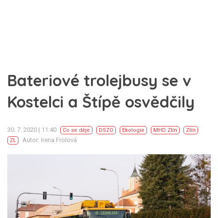
Bateriové trolejbusy se v
Kostelci a Štípě osvědčily
30. 7. 2020 | 11:40
Co se děje
DSZO
Ekologie
MHD Zlín
Zlín
Autor: Irena Frolová
ZL