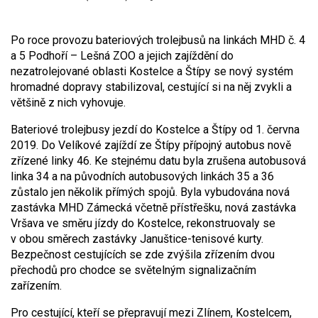
Po roce provozu bateriových trolejbusů na linkách MHD č. 4
a 5 Podhoří – Lešná ZOO a jejich zajíždění do
nezatrolejované oblasti Kostelce a Štípy se nový systém
hromadné dopravy stabilizoval, cestující si na něj zvykli a
většině z nich vyhovuje.
Bateriové trolejbusy jezdí do Kostelce a Štípy od 1. června
2019. Do Velíkové zajíždí ze Štípy přípojný autobus nově
zřízené linky 46. Ke stejnému datu byla zrušena autobusová
linka 34 a na původních autobusových linkách 35 a 36
zůstalo jen několik přímých spojů. Byla vybudována nová
zastávka MHD Zámecká včetně přístřešku, nová zastávka
Vršava ve směru jízdy do Kostelce, rekonstruovaly se
v obou směrech zastávky Januštice-tenisové kurty.
Bezpečnost cestujících se zde zvýšila zřízením dvou
přechodů pro chodce se světelným signalizačním
zařízením.
Pro cestující, kteří se přepravují mezi Zlínem, Kostelcem,