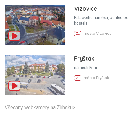
Vizovice
Palackého náměstí, pohled od
kostela
město Vizovice
ZL
Fryšták
náměstí Míru
město Fryšták
ZL
Všechny webkamery na Zlínsku>