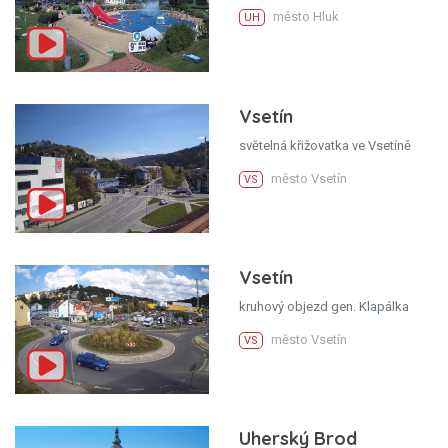
město Hluk
UH
Vsetín
světelná křižovatka ve Vsetíně
město Vsetín
VS
Vsetín
kruhový objezd gen. Klapálka
město Vsetín
VS
Uherský Brod