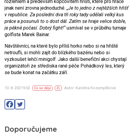
rozlehlém a především kopcovitém hřišti, které pro hráče
jinak není zrovna jednoduché.
„Je
to j
edno z nejtěžších
hřišť
v republice.
Z
a poslední dva tři roky tady udělali
velký k
us
práce a posunuli to
o dost dál.
Zatím se hraje velice dobře,
je
pěkné počasí. Dobrý fight!“
usmíval se v průběhu turnaje
golfista Marek Bainar.
Návštěvníci, na které bylo příliš horko nebo si na hřiště
netroufli, si mohli zajít do blízkého bazénu nebo si
vyzkoušet lehčí minigolf. Jako další benefiční akci chystají
organizátoři ze střediska rané péče Pohádkový les, který
se bude konat na začátku září.
10. 8. 20219:02
Autor: Karolína Kozumplíková
Co se děje
ZL