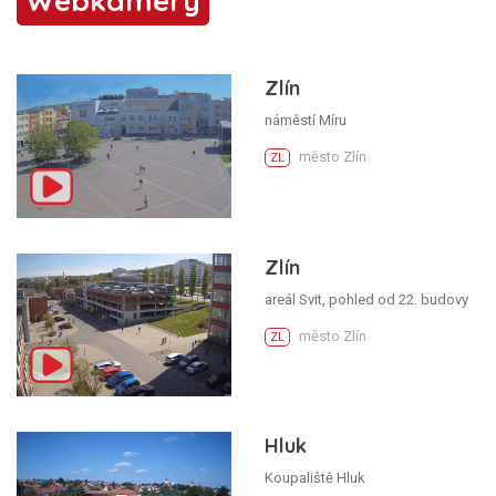
Webkamery
Zlín
náměstí Míru
město Zlín
ZL
Zlín
areál Svit, pohled od 22. budovy
město Zlín
ZL
Hluk
Koupaliště Hluk