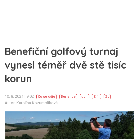
Benefiční golfový turnaj
vynesl téměř dvě stě tisíc
korun
10. 8. 2021 | 9:02
Co se děje
Benefice
golf
Zlín
ZL
Autor: Karolína Kozumplíková