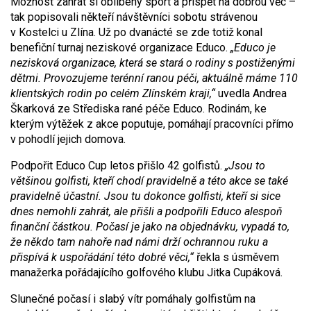
Možnost zahrát si oblíbený sport a přispět na dobrou věc –
tak popisovali někteří návštěvníci sobotu strávenou
v Kostelci u Zlína. Už po dvanácté se zde totiž konal
benefiční turnaj neziskové organizace Educo.
„Educo je
nezisková organizace, která se stará o rodiny s postiženými
dětmi. Provozuje
me
terénní ranou péči, aktuálně máme 110
klientských rodin po celém Zlínském kraji,“
uvedla Andrea
Škarková ze Střediska rané péče Educo. Rodinám, ke
kterým výtěžek z akce poputuje, pomáhají pracovníci přímo
v pohodlí jejich domova.
Podpořit Educo Cup letos přišlo 42 golfistů.
„Jsou to
většinou golfisti, kteří chodí pravidelně a této akce se také
pravidelně účastní. Jsou tu dokonce golfisti, kteří si sice
dnes nemohli zahrát, ale přišli a podpořili Educo alespoň
finanční částkou. Počasí je jako na objednávku, vypadá to,
že někdo tam nahoře nad námi drží ochrannou ruku a
přispívá k uspořádání této dobré věci,“
řekla s úsměvem
manažerka pořádajícího golfového klubu Jitka Cupáková.
Slunečné počasí i slabý vítr pomáhaly golfistům na