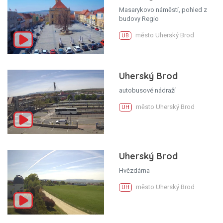
Masarykovo náměstí, pohled z
budovy Regio
město Uherský Brod
UB
Uherský Brod
autobusové nádraží
město Uherský Brod
UH
Uherský Brod
Hvězdárna
město Uherský Brod
UH