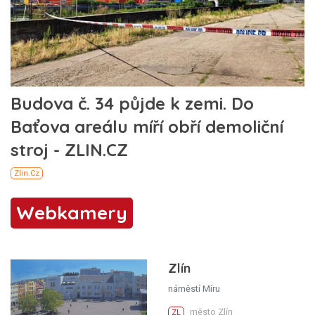
Webkamery
Zlín
náměstí Míru
město Zlín
ZL