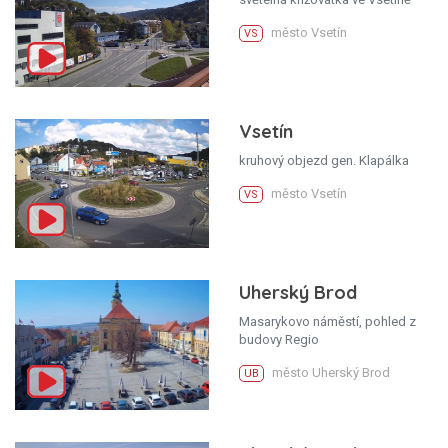
město Vsetín
VS
Vsetín
kruhový objezd gen. Klapálka
město Vsetín
VS
Uherský Brod
Masarykovo náměstí, pohled z
budovy Regio
město Uherský Brod
UB