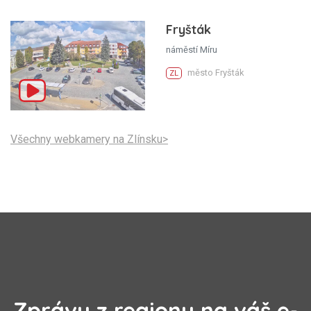
Fryšták
náměstí Míru
město Fryšták
ZL
Všechny webkamery na Zlínsku>
Zprávy z regionu na váš e-