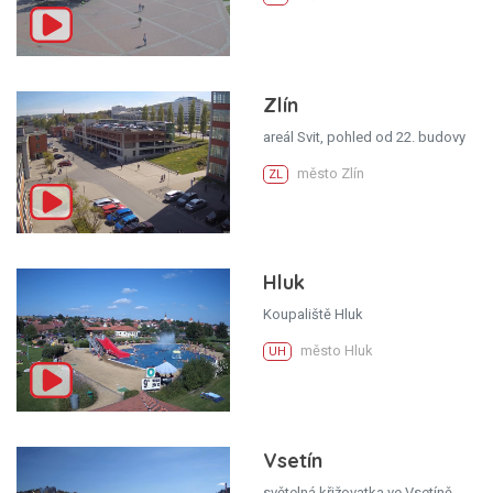
Zlín
areál Svit, pohled od 22. budovy
město Zlín
ZL
Hluk
Koupaliště Hluk
město Hluk
UH
Vsetín
světelná křižovatka ve Vsetíně