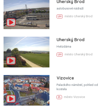
Uherský Brod
autobusové nádraží
město Uherský Brod
UH
Uherský Brod
Hvězdárna
město Uherský Brod
UH
Vizovice
Palackého náměstí, pohled od
kostela
město Vizovice
ZL