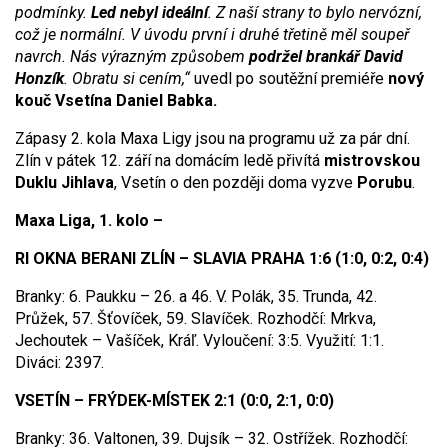
podmínky.
Led nebyl ideální
. Z naší strany to bylo nervózní,
což je normální. V úvodu první i druhé třetině měl soupeř
navrch. Nás výrazným způsobem
podržel brankář David
Honzík
. Obratu si cením,“
uvedl po soutěžní premiéře
nový
kouč Vsetína Daniel Babka.
Zápasy 2. kola Maxa Ligy jsou na programu už za pár dní.
Zlín v pátek 12. září na domácím ledě přivítá
mistrovskou
Duklu Jihlava
, Vsetín o den později doma vyzve
Porubu
.
Maxa Liga, 1. kolo –
RI OKNA BERANI ZLÍN – SLAVIA PRAHA 1:6 (1:0, 0:2, 0:4)
Branky: 6. Paukku – 26. a 46. V. Polák, 35. Trunda, 42.
Průžek, 57. Šťovíček, 59. Slavíček. Rozhodčí: Mrkva,
Jechoutek – Vašíček, Kráľ. Vyloučení: 3:5. Využití: 1:1.
Diváci: 2397.
VSETÍN – FRÝDEK-MÍSTEK 2:1 (0:0, 2:1, 0:0)
Branky: 36. Valtonen, 39. Dujsík – 32. Ostřížek. Rozhodčí: