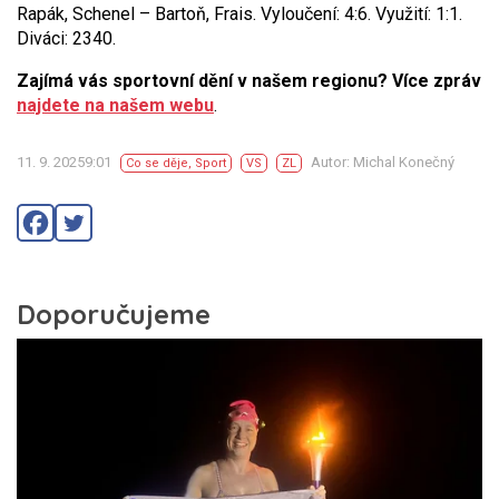
Rapák, Schenel – Bartoň, Frais. Vyloučení: 4:6. Využití: 1:1.
Diváci: 2340.
Zajímá vás sportovní dění v našem regionu? Více zpráv
najdete na našem webu
.
11. 9. 20259:01
Autor: Michal Konečný
Co se děje
,
Sport
VS
ZL