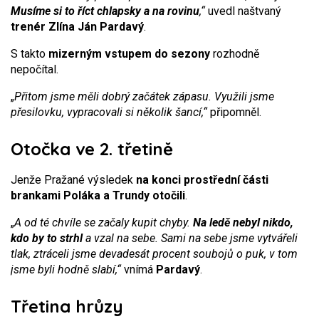
Musíme si to říct chlapsky a na rovinu
,“
uvedl naštvaný
trenér Zlína Ján Pardavý
.
S takto
mizerným vstupem do sezony
rozhodně
nepočítal.
„
Přitom jsme měli dobrý začátek zápasu. Využili jsme
přesilovku, vypracovali si několik šancí,“
připomněl.
Otočka ve 2. třetině
Jenže Pražané výsledek
na konci prostřední části
brankami Poláka a Trundy otočili
.
„
A od té chvíle se začaly kupit chyby.
Na ledě nebyl nikdo,
kdo by to strhl
a vzal na sebe. Sami na sebe jsme vytvářeli
tlak, ztráceli jsme devadesát procent soubojů o puk, v tom
jsme byli hodně slabí,“
vnímá
Pardavý
.
Třetina hrůzy