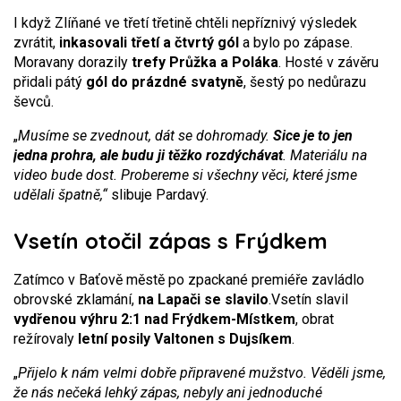
I když Zlíňané ve třetí třetině chtěli nepříznivý výsledek
zvrátit,
inkasovali třetí a čtvrtý gól
a bylo po zápase.
Moravany dorazily
trefy Průžka a Poláka
. Hosté v závěru
přidali pátý
gól do prázdné svatyně
, šestý po nedůrazu
ševců.
„
Musíme se zvednout, dát se dohromady.
Sice je to jen
jedna prohra, ale budu ji těžko rozdýchávat
. Materiálu na
video bude dost. Probereme si všechny věci, které jsme
udělali špatně,“
slibuje Pardavý.
Vsetín otočil zápas s Frýdkem
Zatímco v Baťově městě po zpackané premiéře zavládlo
obrovské zklamání,
na Lapači se slavilo
.
Vsetín slavil
vydřenou výhru 2:1 nad Frýdkem-Místkem
, obrat
režírovaly
letní posily Valtonen s Dujsíkem
.
„
Přijelo k nám velmi dobře připravené mužstvo. Věděli jsme,
že nás nečeká lehký zápas, nebyly ani jednoduché