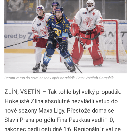
Berani vstup do nové sezony opět nezvládli. Foto: Vojtěch Gargulák
ZLÍN, VSETÍN – Tak tohle byl velký propadák.
Hokejisté Zlína absolutně nezvládli vstup do
nové sezony Maxa Ligy. Přestože doma se
Slavií Praha po gólu Fina Paukkua vedli 1:0,
nakonec padli ostudně 1:6. Regionální rival ze