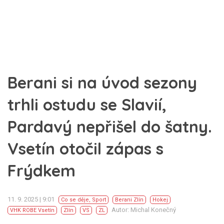
Berani si na úvod sezony
trhli ostudu se Slavií,
Pardavý nepřišel do šatny.
Vsetín otočil zápas s
Frýdkem
11. 9. 2025 | 9:01
Co se děje
,
Sport
Berani Zlín
Hokej
Autor: Michal Konečný
VHK ROBE Vsetín
Zlín
VS
ZL