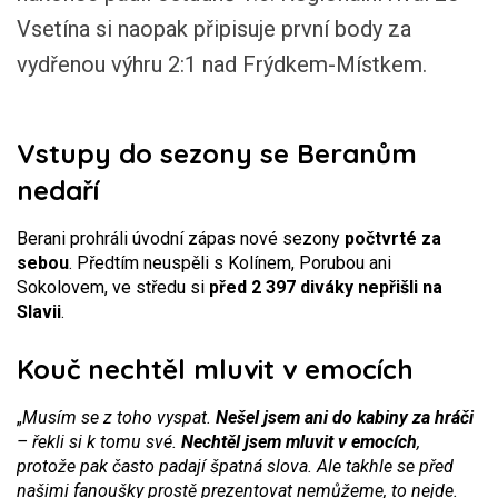
Vsetína si naopak připisuje první body za
vydřenou výhru 2:1 nad Frýdkem-Místkem.
Vstupy do sezony se Beranům
nedaří
Berani prohráli úvodní zápas nové sezony
počtvrté za
sebou
. Předtím neuspěli s Kolínem, Porubou ani
Sokolovem, ve středu si
před 2 397 diváky nepřišli na
Slavii
.
Kouč nechtěl mluvit v emocích
„
Musím se z toho vyspat.
Nešel jsem ani do kabiny za hráči
– řekli si k tomu své.
Nechtěl jsem mluvit v emocích
,
protože pak často padají špatná slova. Ale takhle se před
našimi fanoušky prostě prezentovat nemůžeme, to nejde.