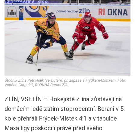
Útočník Zlína Petr Holík (ve žlutém) při zápase s Frýdkem-Místkem. Foto:
Vojtěch Gargulák, RI OKNA Berani Zlín
ZLÍN, VSETÍN – Hokejisté Zlína zůstávají na
domácím ledě zatím stoprocentní. Berani v 5.
kole přehráli Frýdek-Místek 4:1 a v tabulce
Maxa ligy poskočili právě před svého