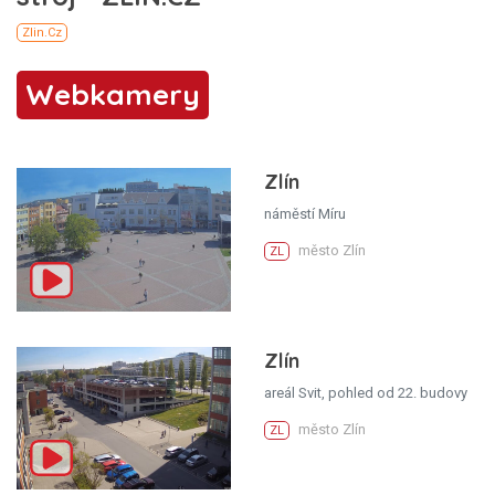
Webkamery
Zlín
náměstí Míru
město Zlín
ZL
Zlín
areál Svit, pohled od 22. budovy
město Zlín
ZL