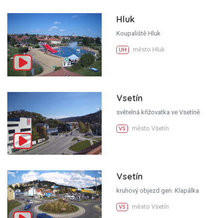
Hluk
Koupaliště Hluk
město Hluk
UH
Vsetín
světelná křižovatka ve Vsetíně
město Vsetín
VS
Vsetín
kruhový objezd gen. Klapálka
město Vsetín
VS