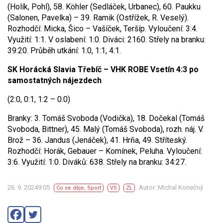
(Holík, Pohl), 58. Köhler (Sedláček, Urbanec), 60. Paukku
(Salonen, Pavelka) – 39. Ramik (Ostřížek, R. Veselý).
Rozhodčí: Micka, Šico – Vašíček, Teršíp. Vyloučení: 3:4.
Využití: 1:1. V oslabení: 1:0. Diváci: 2160. Střely na branku:
39:20. Průběh utkání: 1:0, 1:1, 4:1.
SK Horácká Slavia Třebíč – VHK ROBE Vsetín 4:3 po
samostatných nájezdech
(2:0, 0:1, 1:2 – 0:0)
Branky: 3. Tomáš Svoboda (Vodička), 18. Dočekal (Tomáš
Svoboda, Bittner), 45. Malý (Tomáš Svoboda), rozh. náj. V.
Brož – 36. Jandus (Jenáček), 41. Hrňa, 49. Stříteský.
Rozhodčí: Horák, Gebauer – Komínek, Peluha. Vyloučení:
3:6. Využití: 1:0. Diváků: 638. Střely na branku: 34:27.
26. 9. 20249:05
Autor: Michal Konečný
Co se děje
,
Sport
VS
ZL