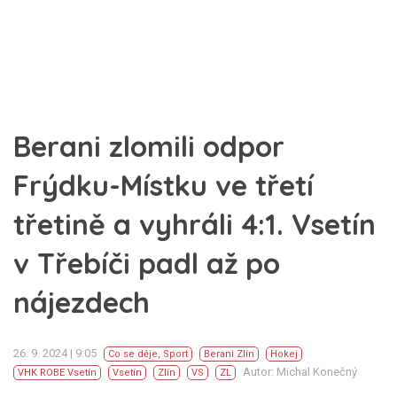
Berani zlomili odpor
Frýdku-Místku ve třetí
třetině a vyhráli 4:1. Vsetín
v Třebíči padl až po
nájezdech
26. 9. 2024 | 9:05
Co se děje
,
Sport
Berani Zlín
Hokej
Autor: Michal Konečný
VHK ROBE Vsetín
Vsetín
Zlín
VS
ZL