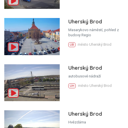
Uherský Brod
Masarykovo náměstí, pohled z
budovy Regio
město Uherský Brod
UB
Uherský Brod
autobusové nádraží
město Uherský Brod
UH
Uherský Brod
Hvězdárna