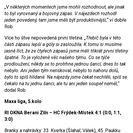
„
V některých momentech jsme mohli rozhodnout, ale jinak
to byl vyrovnaný a bojovný zápas. V nájezdech rozhodl
jeden povedený, tam jsme měli být produktivnější,“
ví dobře
Rob.
Více ho štve nepovedená první třetina.
„Třebíč byla v této
části zápasu lepší a góly si zasloužila. K tomu si musíme
jasně říct, že ze čtyřech zápasů jsme měli třikrát první třetiny
špatné. To je vyloženě věc našeho týmu. Co se týče
prodloužení, někdy se to protrhne jednou šancí, dnes to tak
nebylo. Ani jeden tým neriskoval, nebylo to nahoru dolů,
bylo to spíš hlídané. Na nájezdy jsme čekat nechtěli, spíš se
čekalo na tu jednu šanci, ale tu ani jeden soupeř neměl,“
dodal Rob.
Maxa liga, 5.kolo
RI OKNA Berani Zlín – HC Frýdek-Místek 4:1 (0:0, 1:1,
3:0)
Branky a nahrávky: 33. Kverka (Šlahař, Válek), 45. Paukku