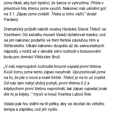
jsme říkali, aby byli trpěliví, že šance si vytvoříme. Přišla v
přesilové hře, kterou jsme využili. Nakonec nás uklidnil gól
na 3:1.
Zápas jsme zvládli. Třeba si toho vážit,
“ dodal
Pardavý.
Dramatický průběh nabídl souboj Horácké Slavie Třebíč se
Vsetínem. Od začátku museli Valaši dotahovat manko, což
se jim nakonec podařilo ve třetí třetině zásluhou Hrni a
Stříteského. Utkání nakonec dospělo až do samostatných
nájezdů, v nichž až v deváté sérii rozhodl o bonusovém
bodu pro domácí Vítězslav Brož.
„
V náš neprospěch rozhodla hrozně ospalá první třetina.
Kvůli tomu jsme tento zápas nevyhráli. Upozorňovali jsme
na to, že jde o nové a malé hřiště. Třebíč je na to už zvyklá.
Od nás tam nebyl dobrý pohyb, první třetina 0:2 a
kdybychom první třetinu neprohráli, tak zápas vypadal jinak.
Ale to je kdyby…“
myslí si kouč Vsetína Luboš Rob.
Valaši pak hru stáhli na tři pětky, aby se dostali do většího
tempa a zápřahu, což jim vyšlo.