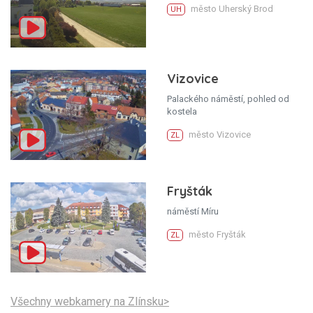
město Uherský Brod
UH
Vizovice
Palackého náměstí, pohled od
kostela
město Vizovice
ZL
Fryšták
náměstí Míru
město Fryšták
ZL
Všechny webkamery na Zlínsku>