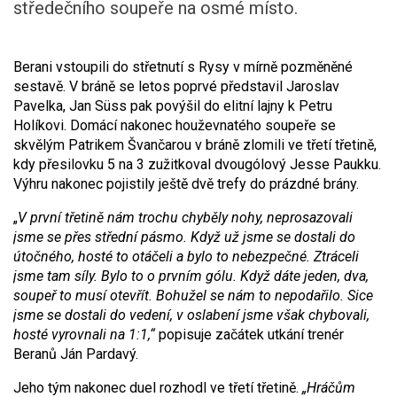
středečního soupeře na osmé místo.
Berani vstoupili do střetnutí s Rysy v mírně pozměněné
sestavě. V bráně se letos poprvé představil Jaroslav
Pavelka, Jan Süss pak povýšil do elitní lajny k Petru
Holíkovi. Domácí nakonec houževnatého soupeře se
skvělým Patrikem Švančarou v bráně zlomili ve třetí třetině,
kdy přesilovku 5 na 3 zužitkoval dvougólový Jesse Paukku.
Výhru nakonec pojistily ještě dvě trefy do prázdné brány.
„
V první třetině nám trochu chyběly nohy, neprosazovali
jsme se přes střední pásmo. Když už jsme se dostali do
útočného, hosté to otáčeli a bylo to nebezpečné. Ztráceli
jsme tam síly. Bylo to o prvním gólu. Když dáte jeden, dva,
soupeř to musí otevřít. Bohužel se nám to nepodařilo. Sice
jsme se dostali do vedení, v oslabení jsme však chybovali,
hosté vyrovnali na 1:1,“
popisuje začátek utkání trenér
Beranů Ján Pardavý.
Jeho tým nakonec duel rozhodl ve třetí třetině.
„Hráčům