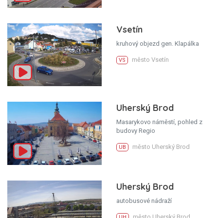
Vsetín
kruhový objezd gen. Klapálka
město Vsetín
VS
Uherský Brod
Masarykovo náměstí, pohled z
budovy Regio
město Uherský Brod
UB
Uherský Brod
autobusové nádraží
město Uherský Brod
UH