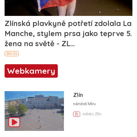
Webkamery
Zlín
náměstí Míru
město Zlín
ZL