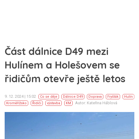
Část dálnice D49 mezi
Hulínem a Holešovem se
řidičům otevře ještě letos
9. 12. 2024 | 15:02
Co se děje
Dálnice D49
Doprava
Fryšták
Hulín
Autor: Kateřina Háblová
Kroměřížsko
Řidiči
výstavba
KM