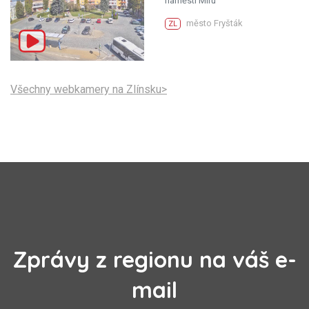
náměstí Míru
město Fryšták
ZL
Všechny webkamery na Zlínsku>
Zprávy z regionu na váš e-
mail