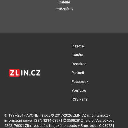
Galerie
Hvězdárny
Inzerce
Kariéra
Redakce
Partneři
Facebook
YouTube
RSS kanál
© 1997-2017 AVONET, s.r.o., © 2017-2026 ZLIN.CZ s.r.o. | Zlin.cz -
informační server, ISSN 1214-6897 | IČ 05982812 | sídlo: Vavrečkova
5262, 76001 Zlín | vedená u Krajského soudu v Brně, oddíl C 98972 |