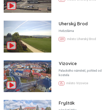
Uherský Brod
Hvězdárna
město Uherský Brod
UH
Vizovice
Palackého náměstí, pohled od
kostela
město Vizovice
ZL
Fryšták