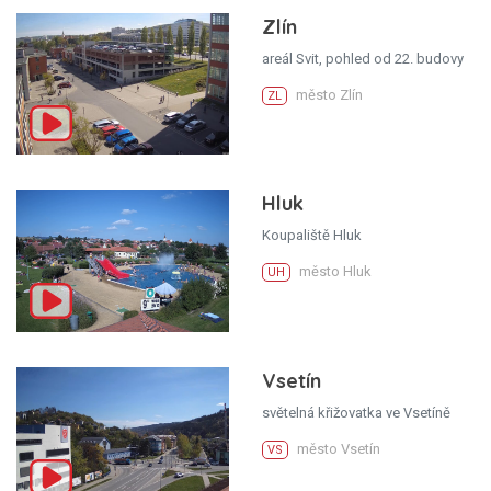
Zlín
areál Svit, pohled od 22. budovy
město Zlín
ZL
Hluk
Koupaliště Hluk
město Hluk
UH
Vsetín
světelná křižovatka ve Vsetíně
město Vsetín
VS