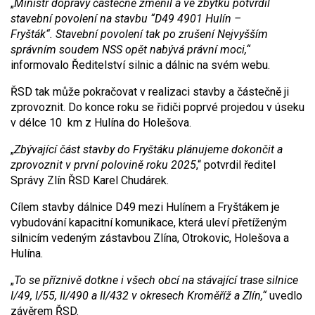
„
Ministr dopravy částečně změnil a ve zbytku potvrdil
stavební povolení na stavbu “D49 4901 Hulín –
Fryšták“. Stavební povolení tak po zrušení Nejvyšším
správním soudem NSS opět nabývá právní moci,“
informovalo Ředitelství silnic a dálnic na svém webu.
ŘSD tak může pokračovat v realizaci stavby a částečně ji
zprovoznit. Do konce roku se řidiči poprvé projedou v úseku
v délce 10 km z Hulína do Holešova.
„
Zbývající část stavby do Fryštáku plánujeme dokončit a
zprovoznit v první polovině roku 2025
,“ potvrdil ředitel
Správy Zlín ŘSD Karel Chudárek.
Cílem stavby dálnice D49 mezi Hulínem a Fryštákem je
vybudování kapacitní komunikace, která uleví přetíženým
silnicím vedeným zástavbou Zlína, Otrokovic, Holešova a
Hulína.
„
To se příznivě dotkne i všech obcí na stávající trase silnice
I/49, I/55, II/490 a II/432 v okresech Kroměříž a Zlín,“
uvedlo
závěrem ŘSD.