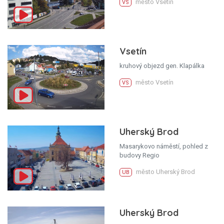
město Vsetín
VS
Vsetín
kruhový objezd gen. Klapálka
město Vsetín
VS
Uherský Brod
Masarykovo náměstí, pohled z
budovy Regio
město Uherský Brod
UB
Uherský Brod