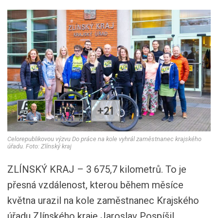
+21
Celorepublikovou výzvu Do práce na kole vyhrál zaměstnanec krajského
úřadu. Foto: Zlínský kraj
ZLÍNSKÝ KRAJ – 3 675,7 kilometrů. To je
přesná vzdálenost, kterou během měsíce
května urazil na kole zaměstnanec Krajského
úřadu Zlínského kraje Jaroslav Pospíšil.