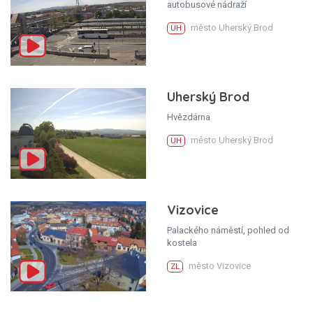
autobusové nádraží
město Uherský Brod
UH
Uherský Brod
Hvězdárna
město Uherský Brod
UH
Vizovice
Palackého náměstí, pohled od
kostela
město Vizovice
ZL