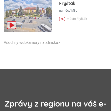
Fryšták
náměstí Míru
město Fryšták
ZL
Všechny webkamery na Zlínsku>
Zprávy z regionu na váš e-