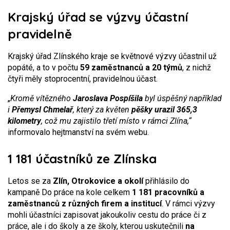
Krajský úřad se výzvy účastní
pravidelně
Krajský úřad Zlínského kraje se květnové výzvy účastnil už
popáté, a to v počtu
59 zaměstnanců a 20 týmů
, z nichž
čtyři měly stoprocentní, pravidelnou účast.
„
Kromě vítězného
Jaroslava Pospíšila
byl úspěšný například
i
Přemysl Chmelař
, který za květen
pěšky urazil
365,3
kilometry
, což mu zajistilo třetí místo v rámci Zlína,“
informovalo hejtmanství na svém webu.
1 181 účastníků ze Zlínska
Letos se za
Zlín, Otrokovice a okolí
přihlásilo do
kampaně Do práce na kole celkem
1 181 pracovníků a
zaměstnanců z různých firem a institucí
. V rámci výzvy
mohli účastníci zapisovat jakoukoliv cestu do práce či z
práce, ale i do školy a ze školy, kterou uskutečnili
na