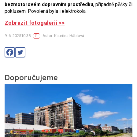
bezmotorovém dopravním prostředku
, případně pěšky či
poklusem. Povolená byla i elektrokola.
Zobrazit fotogalerii >>
9. 6. 202510:38
Autor: Kateřina Háblová
ZL