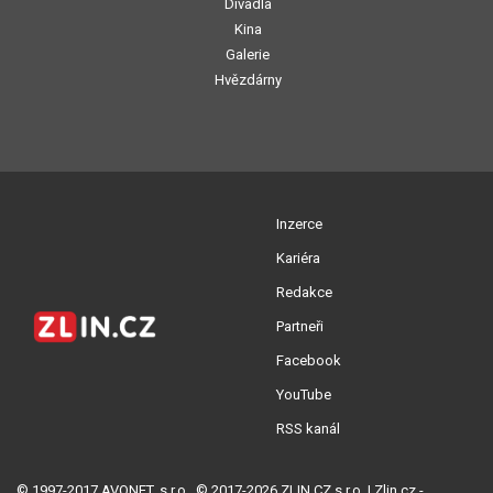
Divadla
Kina
Galerie
Hvězdárny
Inzerce
Kariéra
Redakce
Partneři
Facebook
YouTube
RSS kanál
© 1997-2017 AVONET, s.r.o., © 2017-2026 ZLIN.CZ s.r.o. | Zlin.cz -