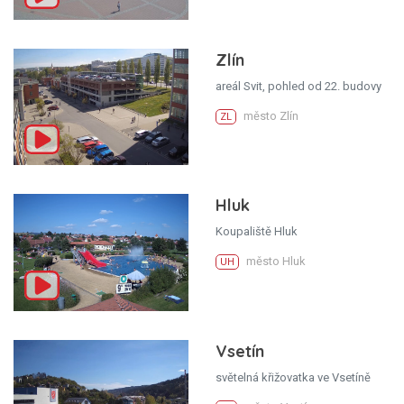
Zlín
areál Svit, pohled od 22. budovy
město Zlín
ZL
Hluk
Koupaliště Hluk
město Hluk
UH
Vsetín
světelná křižovatka ve Vsetíně