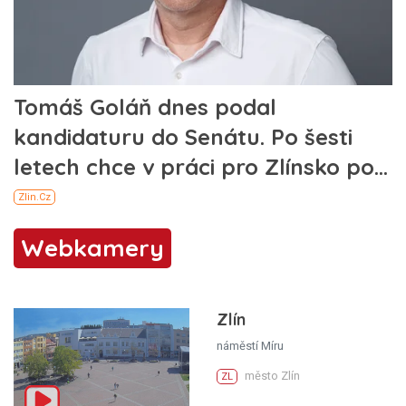
Webkamery
Zlín
náměstí Míru
město Zlín
ZL