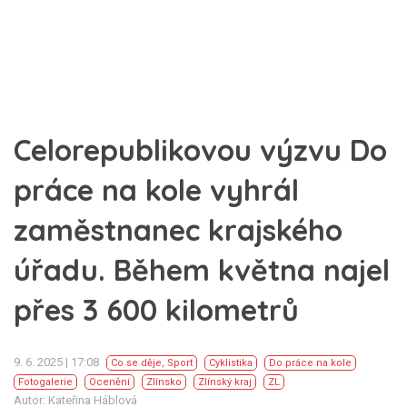
Celorepublikovou výzvu Do
práce na kole vyhrál
zaměstnanec krajského
úřadu. Během května najel
přes 3 600 kilometrů
9. 6. 2025 | 17:08
Co se děje
,
Sport
Cyklistika
Do práce na kole
Fotogalerie
Ocenění
Zlínsko
Zlínský kraj
ZL
Autor: Kateřina Háblová