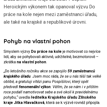
Heroickým výkonem tak opanoval výzvu Do
práce na kole nejen mezi zaměstnanci úřadu,
ale také na krajské a republikové úrovni.
Pohyb na vlastní pohon
Smyslem výzvy
Do práce na kole
je motivovat co nejvíce
lidí, aby se pohybovali aktivně, udržitelně, bezmotorově –
zkrátka
na vlastní pohon
.
„
Do letošního ročníku akce se zapojilo
59 zaměstnanců
krajského úřadu
. Jsem moc ráda, že se u nás těší tak velké
oblibě, a gratuluji vítězi panu Pospíšilovi, který opět
předvedl
fenomenální výkon
. Věřím, že se nám i v příštím
roce podaří namotivovat sebe a své okolí k pravidelnému
pohybu,“
uvedla
ředitelka Krajského úřadu Zlínského
kraje Jitka Hlavačková
, která se k výzvě rovněž připojila.