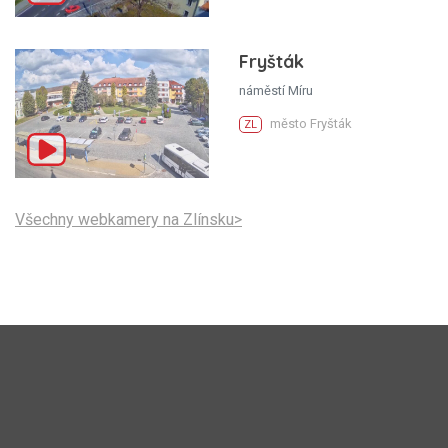
Fryšták
náměstí Míru
město Fryšták
ZL
Všechny webkamery na Zlínsku>