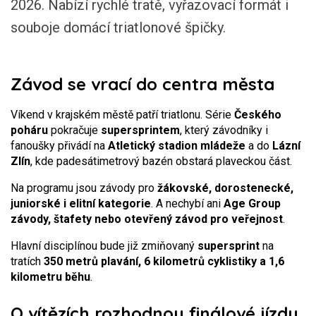
2026. Nabízí rychlé tratě, vyřazovací formát i
souboje domácí triatlonové špičky.
Závod se vrací do centra města
Víkend v krajském městě patří triatlonu. Série
Českého
poháru
pokračuje
supersprintem
, který závodníky i
fanoušky přivádí na
Atletický stadion mládeže
a do
Lázní
Zlín
, kde padesátimetrový bazén obstará plaveckou část.
Na programu jsou závody pro
žákovské, dorostenecké,
juniorské i elitní kategorie
. A nechybí ani
Age Group
závody, štafety
nebo otevřený závod pro veřejnost
.
Hlavní disciplínou bude již zmiňovaný
supersprint
na
tratích
350 metrů plavání, 6 kilometrů cyklistiky a 1,6
kilometru běhu
.
O vítězích rozhodnou finálové jízdy