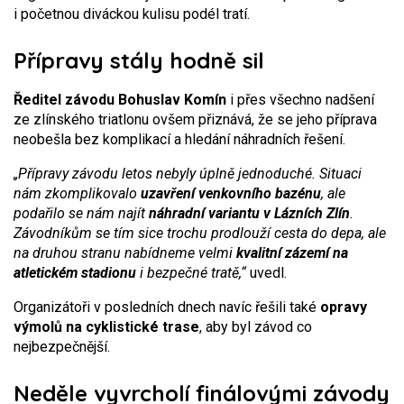
i početnou diváckou kulisu podél tratí.
Přípravy stály hodně sil
Ředitel závodu Bohuslav Komín
i přes všechno nadšení
ze zlínského triatlonu ovšem přiznává, že se jeho příprava
neobešla bez komplikací a hledání náhradních řešení.
„Přípravy závodu letos nebyly úplně jednoduché. Situaci
nám zkomplikovalo
uzavření venkovního bazénu
, ale
podařilo se nám najít
náhradní variantu v Lázních Zlín
.
Závodníkům se tím sice trochu prodlouží cesta do depa, ale
na druhou stranu nabídneme velmi
kvalitní zázemí na
atletickém stadionu
i bezpečné tratě,“
uvedl.
Organizátoři v posledních dnech navíc řešili také
opravy
výmolů na cyklistické trase
, aby byl závod co
nejbezpečnější.
Neděle vyvrcholí finálovými závody