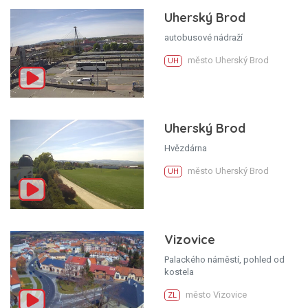
Uherský Brod
autobusové nádraží
město Uherský Brod
UH
Uherský Brod
Hvězdárna
město Uherský Brod
UH
Vizovice
Palackého náměstí, pohled od
kostela
město Vizovice
ZL