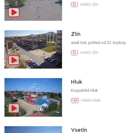
město Zlín
ZL
Zlín
areál Svit, pohled od 22. budovy
město Zlín
ZL
Hluk
Koupaliště Hluk
město Hluk
UH
Vsetín