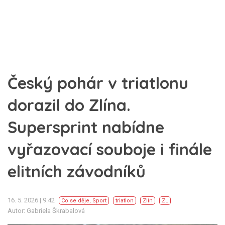
Český pohár v triatlonu
dorazil do Zlína.
Supersprint nabídne
vyřazovací souboje i finále
elitních závodníků
16. 5. 2026 | 9:42
Co se děje
,
Sport
triatlon
Zlín
ZL
Autor: Gabriela Škrabalová