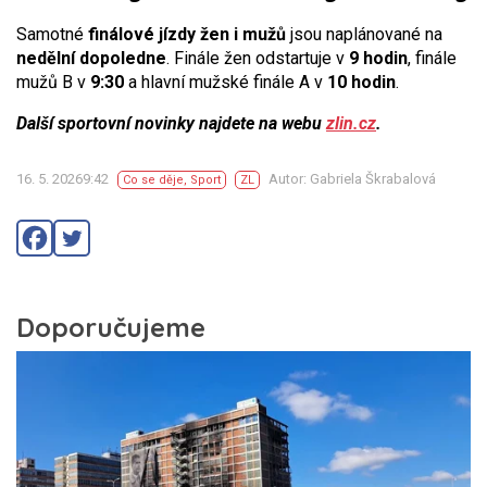
Samotné
finálové jízdy žen i mužů
jsou naplánované na
nedělní dopoledne
. Finále žen odstartuje v
9 hodin
, finále
mužů B v
9:30
a hlavní mužské finále A v
10 hodin
.
Další sportovní novinky najdete na webu
zlin.cz
.
16. 5. 20269:42
Autor: Gabriela Škrabalová
Co se děje
,
Sport
ZL