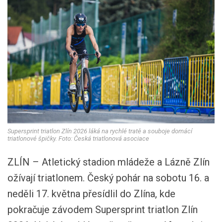
Supersprint triatlon Zlín 2026 láká na rychlé tratě a souboje domácí
triatlonové špičky. Foto: Česká triatlonová asociace
ZLÍN – Atletický stadion mládeže a Lázně Zlín
ožívají triatlonem. Český pohár na sobotu 16. a
neděli 17. května přesídlil do Zlína, kde
pokračuje závodem Supersprint triatlon Zlín