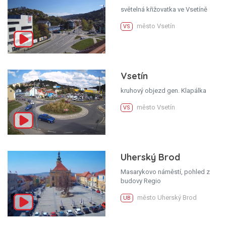
světelná křižovatka ve Vsetíně
město Vsetín
VS
Vsetín
kruhový objezd gen. Klapálka
město Vsetín
VS
Uherský Brod
Masarykovo náměstí, pohled z
budovy Regio
město Uherský Brod
UB