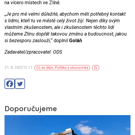
na vícero místech ve Zlíně.
„Je pro mě velmi důležité, abychom měli potřebný kontakt
s lidmi, kteří tu ve městě celý život žijí. Nejen díky svým
vlastním zkušenostem, ale i zkušenostem těchto lidí
můžeme Zlínu dopřát takovou změnu a budoucnost, jakou
si bezesporu zaslouží,“
doplnil
Goláň
.
Zadavatel/zpracovatel: ODS
31. 8. 202212:11
Co se děje
,
Politika a ekonomika
ZL