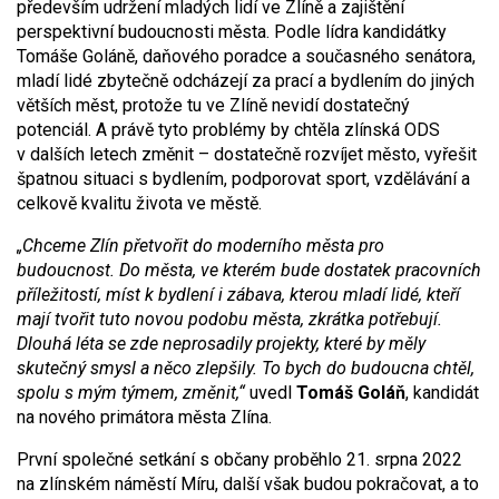
především udržení mladých lidí ve Zlíně a zajištění
perspektivní budoucnosti města. Podle lídra kandidátky
Tomáše Goláně, daňového poradce a současného senátora,
mladí lidé zbytečně odcházejí za prací a bydlením do jiných
větších měst, protože tu ve Zlíně nevidí dostatečný
potenciál. A právě tyto problémy by chtěla zlínská ODS
v dalších letech změnit – dostatečně rozvíjet město, vyřešit
špatnou situaci s bydlením, podporovat sport, vzdělávání a
celkově kvalitu života ve městě.
„Chceme Zlín přetvořit do moderního města pro
budoucnost. Do města, ve kterém bude dostatek pracovních
příležitostí, míst k bydlení i zábava, kterou mladí lidé, kteří
mají tvořit tuto novou podobu města, zkrátka potřebují.
Dlouhá léta se zde neprosadily projekty, které by měly
skutečný smysl a něco zlepšily. To bych do budoucna chtěl,
spolu s mým týmem, změnit,“
uvedl
Tomáš Goláň
, kandidát
na nového primátora města Zlína.
První společné setkání s občany proběhlo 21. srpna 2022
na zlínském náměstí Míru, další však budou pokračovat, a to