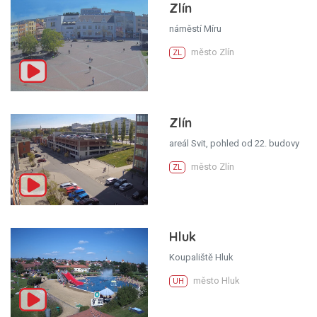
Zlín
náměstí Míru
město Zlín
ZL
Zlín
areál Svit, pohled od 22. budovy
město Zlín
ZL
Hluk
Koupaliště Hluk
město Hluk
UH