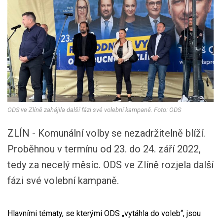
ODS ve Zlíně zahájila další fázi své volební kampaně. Foto: ODS
ZLÍN - Komunální volby se nezadržitelně blíží.
Proběhnou v termínu od 23. do 24. září 2022,
tedy za necelý měsíc. ODS ve Zlíně rozjela další
fázi své volební kampaně.
Hlavními tématy, se kterými ODS „vytáhla do voleb“, jsou