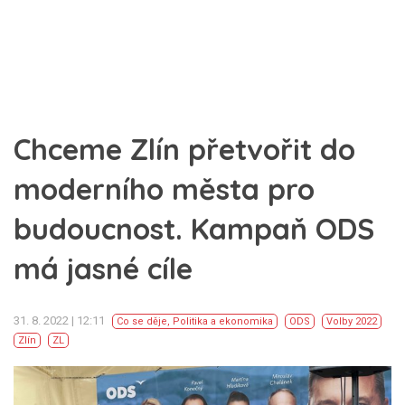
Chceme Zlín přetvořit do
moderního města pro
budoucnost. Kampaň ODS
má jasné cíle
31. 8. 2022 | 12:11
Co se děje
,
Politika a ekonomika
ODS
Volby 2022
Zlín
ZL