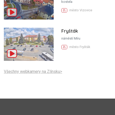
kostela
město Vizovice
ZL
Fryšták
náměstí Míru
město Fryšták
ZL
Všechny webkamery na Zlínsku>