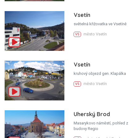
Vsetín
světelná křižovatka ve Vsetíně
město Vsetín
VS
Vsetín
kruhový objezd gen. Klapálka
město Vsetín
VS
Uherský Brod
Masarykovo náměstí, pohled z
budovy Regio