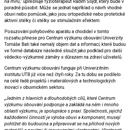
na míru,“
upřesňuje fyzioterapeut Radim Šojdr, který bude v
poradně působit. Může se jednat například o návrh vhodné
obuvi nebo pomůcek, jako jsou ortopedické nebo protetické
aktivní stélky či stélky se stimulačním efektem.
Posuzování pohybového aparátu a chodidel v tomto
rozsahu přinese pro Centrum výzkumu obouvání Univerzity
Tomáše Bati také nemalý objem dat a informací, které budou
ve formě databáze následně sloužit jako podklad pro další
vědecko-výzkumné záměry s důrazem na zdraví uživatelů.
Centrum výzkumu obouvání funguje při Univerzitním
institutu UTB již více než čtyři roky. Za tu dobu se podílelo
na celé řadě projektů i materiálových a technologických
inovací v obuvnickém sektoru.
„Jedním z hlavních a dlouhodobých cílů, které Centrum
výzkumu obouvání podporuje a zakládá na něm i mnoho
oblastí výzkumu, je spolupráce s praxí. Společnosti, jejichž
každodenní činností je výroba obuvi a komponent, musejí
pohlížet do budoucna a připravovat se na příchod nových