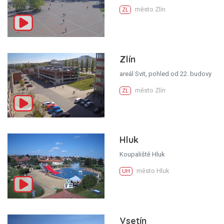
město Zlín
ZL
Zlín
areál Svit, pohled od 22. budovy
město Zlín
ZL
Hluk
Koupaliště Hluk
město Hluk
UH
Vsetín