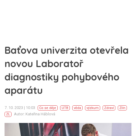
Baťova univerzita otevřela
novou Laboratoř
diagnostiky pohybového
aparátu
7. 10. 2023 | 10:03
Co se děje
UTB
věda
výzkum
Zdraví
Zlín
Autor: Kateřina Háblová
ZL