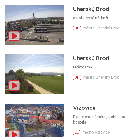
Uherský Brod
autobusové nádraží
město Uherský Brod
UH
Uherský Brod
Hvězdárna
město Uherský Brod
UH
Vizovice
Palackého náměstí, pohled od
kostela
město Vizovice
ZL