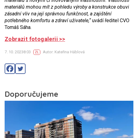
materiálů s novými či inovovanými vlastnostmi. Vlastnosti
materiálů mohou mít z pohledu výroby a konstrukce obuvi
zásadní vliv na její správnou funkčnost, a zajištění
potřebného komfortu a zdraví uživatele,“
uvádí ředitel CVO
Tomáš Sáha.
Zobrazit fotogalerii >>
7. 10. 20238:03
Autor: Kateřina Háblová
ZL