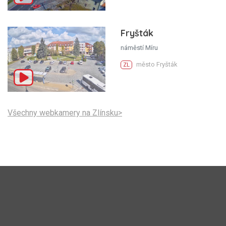
Fryšták
náměstí Míru
město Fryšták
ZL
Všechny webkamery na Zlínsku>