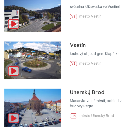
světelná křižovatka ve Vsetíně
město Vsetín
VS
Vsetín
kruhový objezd gen. Klapálka
město Vsetín
VS
Uherský Brod
Masarykovo náměstí, pohled z
budovy Regio
město Uherský Brod
UB