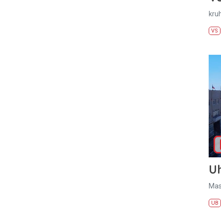
kru
VS
U
Mas
UB