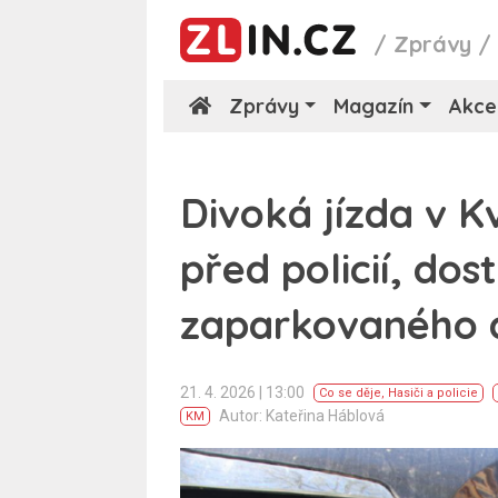
/
Zprávy
Zprávy
Magazín
Akce
Divoká jízda v Kv
před policií, do
zaparkovaného 
21. 4. 2026 | 13:00
Co se děje
,
Hasiči a policie
Autor: Kateřina Háblová
KM