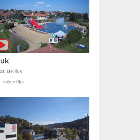
luk
paliště Hluk
město Hluk