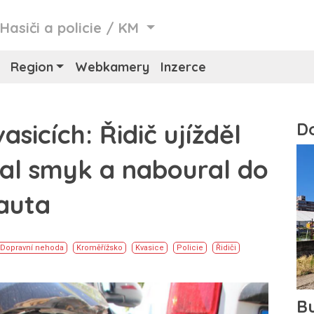
/
Hasiči a policie
/
KM
Region
Webkamery
Inzerce
asicích: Řidič ujížděl
stal smyk a naboural do
auta
Dopravní nehoda
Kroměřížsko
Kvasice
Policie
Řidiči