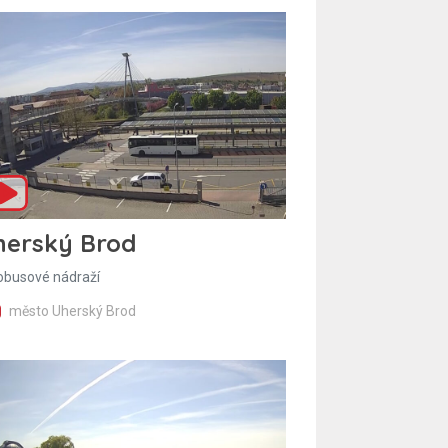
herský Brod
obusové nádraží
město Uherský Brod