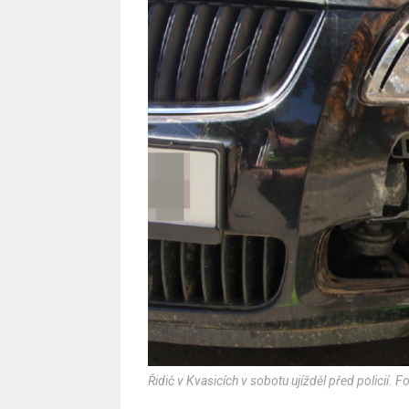
Řidič v Kvasicích v sobotu ujížděl před policií. F