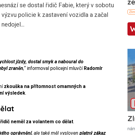
ází se dostal řidič Fabie, který v sobotu
výzvu policie k zastavení vozidla a začal
k nedojel…
ychlost jízdy, dostal smyk a naboural do
ebyl zraněn
,“
informoval policejní mluvčí
Radomír
ní
zkouška na přítomnost omamných a
ní výsledek
.
ělat
Zl
e
řidič neměl za volantem co dělat
.
nám
ského oprávnění
, ale také měl vysloven
platný zákaz