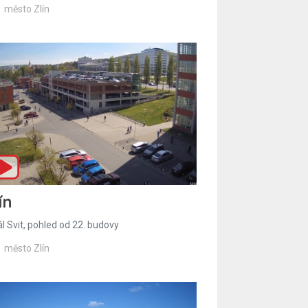
město Zlín
ín
l Svit, pohled od 22. budovy
město Zlín