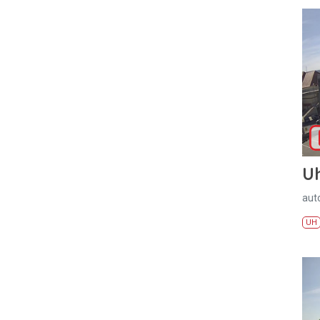
U
aut
UH