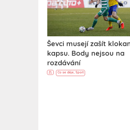
Ševci musejí zašít klokan
kapsu. Body nejsou na
rozdávání
ZL
Co se děje
,
Sport