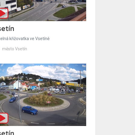
etín
telná křižovatka ve Vsetíně
město Vsetín
etín