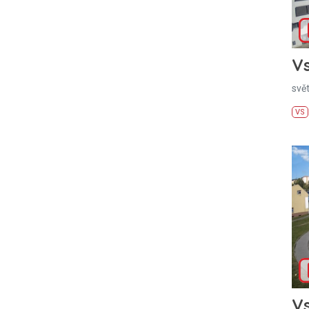
Vs
svě
VS
Vs