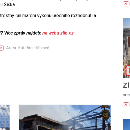
il Šiška.
ZL
trestný čin maření výkonu úředního rozhodnutí a
i? Více zpráv najdete
na webu zlin.cz
.
Autor: Kateřina Háblová
M
Zl
areá
ZL