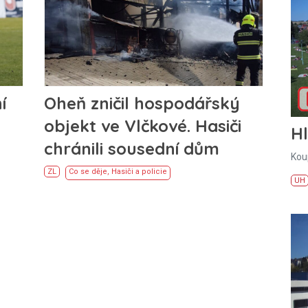
í
Oheň zničil hospodářský
objekt ve Vlčkové. Hasiči
H
chránili sousední dům
Kou
ZL
Co se děje
,
Hasiči a policie
UH