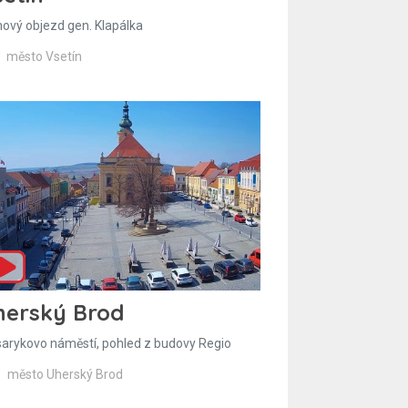
hový objezd gen. Klapálka
město Vsetín
herský Brod
arykovo náměstí, pohled z budovy Regio
město Uherský Brod