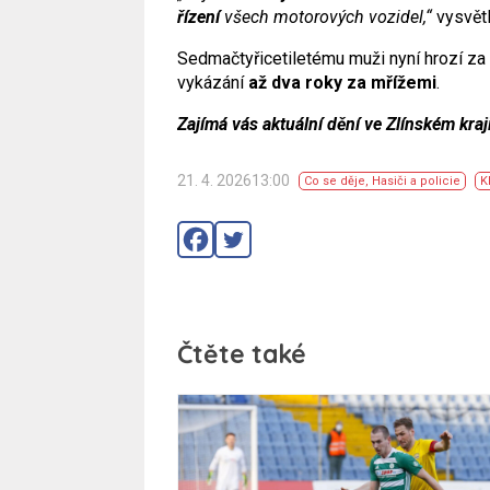
řízení
všech motorových vozidel,“
vysvětl
Sedmačtyřicetiletému muži nyní hrozí za 
vykázání
až dva roky za mřížemi
.
Zajímá vás aktuální dění ve Zlínském kraj
21. 4. 202613:00
Co se děje
,
Hasiči a policie
K
Čtěte také