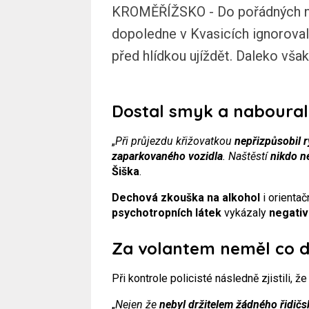
KROMĚŘÍŽSKO - Do pořádných nesn
dopoledne v Kvasicích ignoroval 
před hlídkou ujíždět. Daleko vša
Dostal smyk a naboural
„
Při průjezdu křižovatkou
nepřizpůsobil r
zaparkovaného vozidla
. Naštěstí
nikdo n
Šiška
.
Dechová zkouška na alkohol
i orientač
psychotropních látek
vykázaly
negativ
Za volantem neměl co d
Při kontrole policisté následně zjistili, ž
„
Nejen že
nebyl držitelem žádného řidič