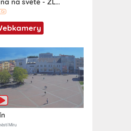
Webkamery
ín
ěstí Míru