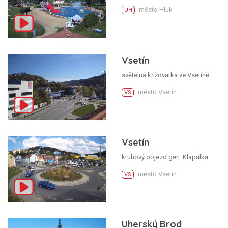
město Hluk
UH
Vsetín
světelná křižovatka ve Vsetíně
město Vsetín
VS
Vsetín
kruhový objezd gen. Klapálka
město Vsetín
VS
Uherský Brod