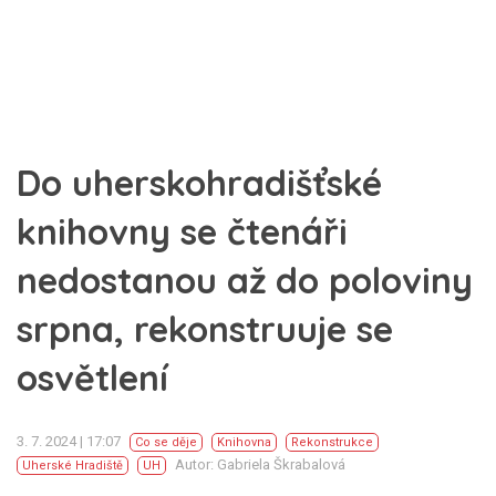
Do uherskohradišťské
knihovny se čtenáři
nedostanou až do poloviny
srpna, rekonstruuje se
osvětlení
3. 7. 2024 | 17:07
Co se děje
Knihovna
Rekonstrukce
Autor: Gabriela Škrabalová
Uherské Hradiště
UH