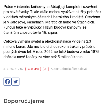
Práce v interiéru knihovny si žádají její kompletní uzavření
pro návštěvníky. Ti ale stále mohou využívat služby poboček
v dalších městských částech Uherského Hradiště. Otevřeno
je v Jarošově, Kasárnách, Mařaticích nebo ve Štěpnicích.
Fungují také e-výpůjčky. Hlavní budova knihovny se
čtenářům znovu otevře 18. srpna.
Celková výměna světel a elektroinstalace vyjde na 2,3
milionu korun. Jde navíc o druhou rekonstrukci v průběhu
pouhých dvou let. V roce 2022 se totiž budova z roku 1875
dočkala nové fasády za více než 5 milionů korun.
3. 7. 202417:07
Autor: Gabriela Škrabalová
Co se děje
UH