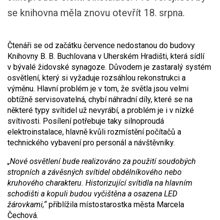
se knihovna měla znovu otevřít 18. srpna.
Čtenáři se od začátku července nedostanou do budovy
Knihovny B. B. Buchlovana v Uherském Hradišti, která sídlí
v bývalé židovské synagoze. Důvodem je zastaralý systém
osvětlení, který si vyžaduje rozsáhlou rekonstrukci a
výměnu. Hlavní problém je v tom, že světla jsou velmi
obtížně servisovatelná, chybí náhradní díly, které se na
některé typy svítidel už nevyrábí, a problém je i v nízké
svítivosti. Posílení potřebuje taky silnoproudá
elektroinstalace, hlavně kvůli rozmístění počítačů a
technického vybavení pro personál a návštěvníky.
„Nové osvětlení bude realizováno za použití soudobých
stropních a závěsných svítidel obdélníkového nebo
kruhového charakteru. Historizující svítidla na hlavním
schodišti a kopuli budou vyčištěna a osazena LED
žárovkami,“
přiblížila místostarostka města Marcela
Čechová.