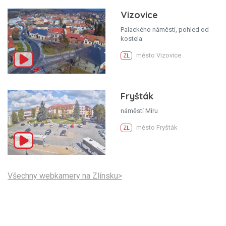
Vizovice
Palackého náměstí, pohled od
kostela
město Vizovice
ZL
Fryšták
náměstí Míru
město Fryšták
ZL
Všechny webkamery na Zlínsku>