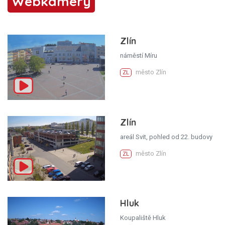
Webkamery
Zlín
náměstí Míru
město Zlín
ZL
Zlín
areál Svit, pohled od 22. budovy
město Zlín
ZL
Hluk
Koupaliště Hluk