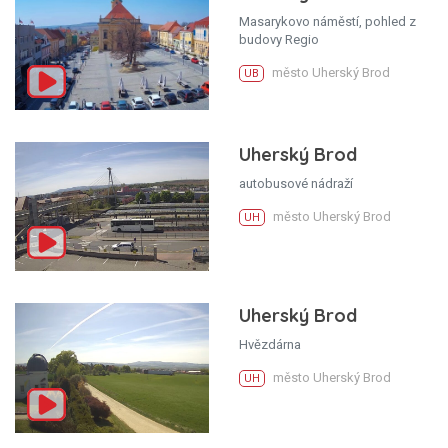
Masarykovo náměstí, pohled z
budovy Regio
město Uherský Brod
UB
Uherský Brod
autobusové nádraží
město Uherský Brod
UH
Uherský Brod
Hvězdárna
město Uherský Brod
UH