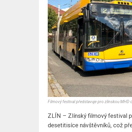
Filmový festival představuje pro zlínskou MHD
ZLÍN – Zlínský filmový festival
desetitisíce návštěvníků, což p