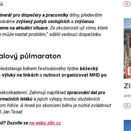
ů.
ZL
tinerář pro dispečery a pracovníky
dílny, především
ekáváme
zvýšený pohyb cestujících
a
zvýšenou
eme na aktuální situace
. Ze zkušeností už víme, které
e může nastat problém,“
sdělil vedoucí dispečinku
ivalový půlmaraton
 představuje během festivalového týdne
běžecký
 výluky na linkách
a
nutnost organizovat MHD po
Zl
několikadenní. Zahrnují například
zpracování dat pro
areá
formačních letáků
a jejich výlepy, tvorbu služebních
pro řidiče. A hned po skončení běhu je nutné zvládnout
ZL
l Jan Tesař.
olí? Dozvíte se
na webu zlin.cz
.