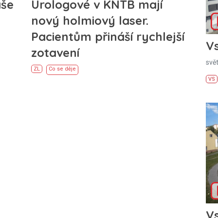
áše
Urologové v KNTB mají
nový holmiový laser.
Pacientům přináší rychlejší
Vs
zotavení
svě
ZL
Co se děje
VS
Vs