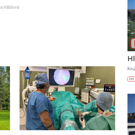
na Háblová
H
Kou
UH