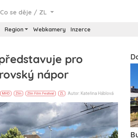
/
Co se děje
/
ZL
Region
Webkamery
Inzerce
 představuje pro
rovský nápor
Autor: Kateřina Háblová
MHD
Zlín
Zlín Film Festival
ZL