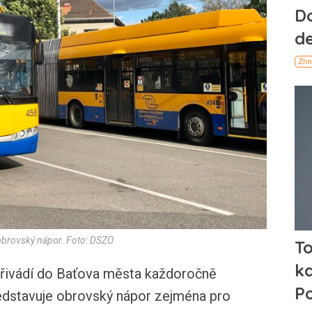
 obrovský nápor. Foto: DSZO
 přivádí do Baťova města každoročně
ředstavuje obrovský nápor zejména pro