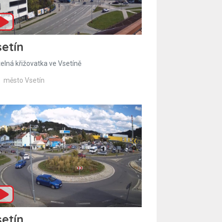
etín
telná křižovatka ve Vsetíně
město Vsetín
etín