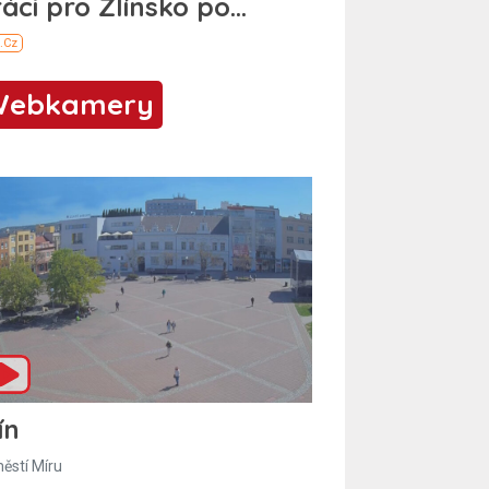
Webkamery
ín
ěstí Míru