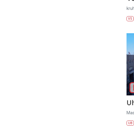
kru
VS
U
Mas
UB