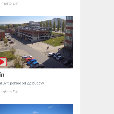
město Zlín
ín
l Svit, pohled od 22. budovy
město Zlín