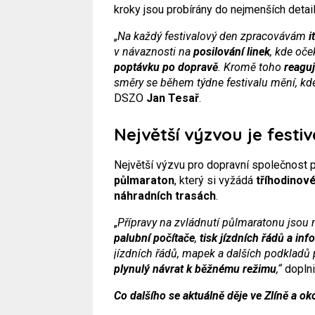
kroky jsou probírány do nejmenších detail
„
Na každý festivalový den zpracovávám
i
v návaznosti na
posilování linek
, kde oč
poptávku po dopravě
. Kromě toho
reaguj
směry se během týdne festivalu mění, kd
DSZO
Jan Tesař
.
Největší výzvou je fest
Největší výzvu pro dopravní společnost
půlmaraton
, který si vyžádá
tříhodinové
náhradních trasách
.
„
Přípravy na zvládnutí půlmaratonu jsou 
palubní počítače
,
tisk jízdních řádů a in
jízdních řádů, mapek a dalších podkladů 
plynulý návrat k běžnému režimu
,“
doplni
Co dalšího se aktuálně děje ve Zlíně a ok