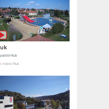
luk
paliště Hluk
město Hluk