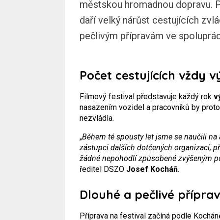
městskou hromadnou dopravu. Po
daří velký nárůst cestujících zvl
pečlivým přípravám ve spolupráci 
Počet cestujících vždy v
Filmový festival představuje každý rok
v
nasazením vozidel a pracovníků by proto
nezvládla.
„
Během té spousty let jsme se naučili na 
zástupci dalších dotčených organizací, 
žádné nepohodlí způsobené zvýšeným po
ředitel DSZO
Josef Kocháň
.
Dlouhé a pečlivé přípra
Příprava na festival začíná podle Kochá