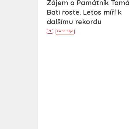
Zájem o Památník Tom
Bati roste. Letos míří k
dalšímu rekordu
ZL
Co se děje