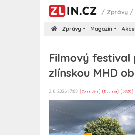
/
Zprávy
Zprávy
Magazín
Akce
Filmový festival
zlínskou MHD ob
2. 6. 2026 | 7:00
Co se děje
Doprava
DSZO