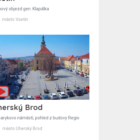
hový objezd gen. Klapálka
město Vsetín
herský Brod
arykovo náměstí, pohled z budovy Regio
město Uherský Brod