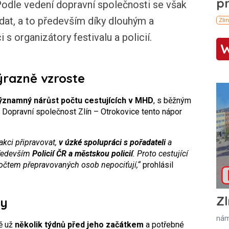
dle vedení dopravní společnosti se však
ádat, a to především díky dlouhým a
s organizátory festivalu a policií.
ýrazně vzroste
ýznamný nárůst počtu cestujících v MHD
, s běžným
 Dopravní společnost Zlín – Otrokovice tento nápor
akci připravovat,
v úzké spolupráci s pořadateli
a
především
Policií ČR a městskou policií
. Proto cestující
čtem přepravovaných osob nepociťují,“
prohlásil
Zl
vy
nám
ně už
několik týdnů před jeho začátkem
a potřebné