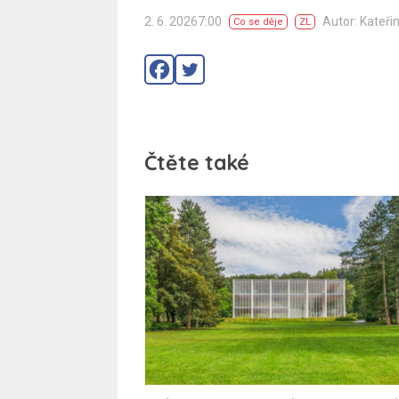
2. 6. 20267:00
Autor: Kateři
Co se děje
ZL
Čtěte také