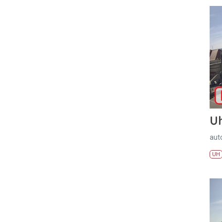
U
aut
UH