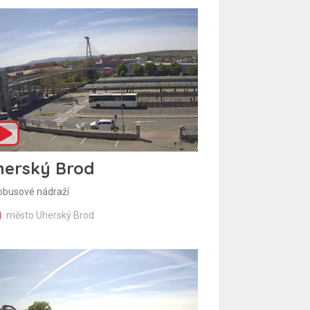
herský Brod
obusové nádraží
město Uherský Brod