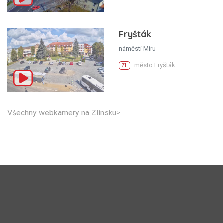
Fryšták
náměstí Míru
město Fryšták
ZL
Všechny webkamery na Zlínsku>