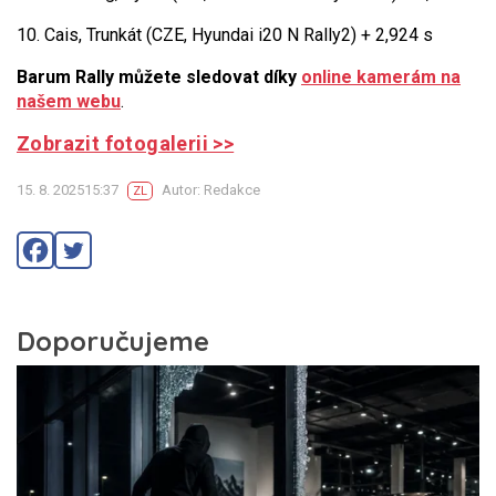
10. Cais, Trunkát (CZE, Hyundai i20 N Rally2) + 2,924 s
Barum Rally můžete sledovat díky
online kamerám na
našem webu
.
Zobrazit fotogalerii >>
15. 8. 202515:37
Autor: Redakce
ZL