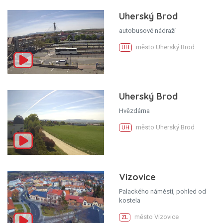
Uherský Brod
autobusové nádraží
město Uherský Brod
UH
Uherský Brod
Hvězdárna
město Uherský Brod
UH
Vizovice
Palackého náměstí, pohled od
kostela
město Vizovice
ZL