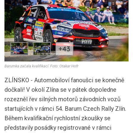
+43
Barumka začala kvalifikací. Foto: Otakar Hofr
ZLÍNSKO - Automobiloví fanoušci se konečně
dočkali! V okolí Zlína se v pátek dopoledne
rozezněl řev silných motorů závodních vozů
startujících v rámci 54. Barum Czech Rally Zlín.
Během kvalifikační rychlostní zkoušky se
představily posádky registrované v rámci