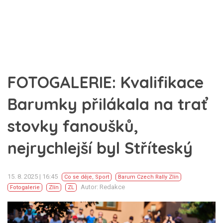
FOTOGALERIE: Kvalifikace
Barumky přilákala na trať
stovky fanoušků,
nejrychlejší byl Stříteský
15. 8. 2025 | 16:45
Co se děje
,
Sport
Barum Czech Rally Zlín
Autor: Redakce
Fotogalerie
Zlín
ZL