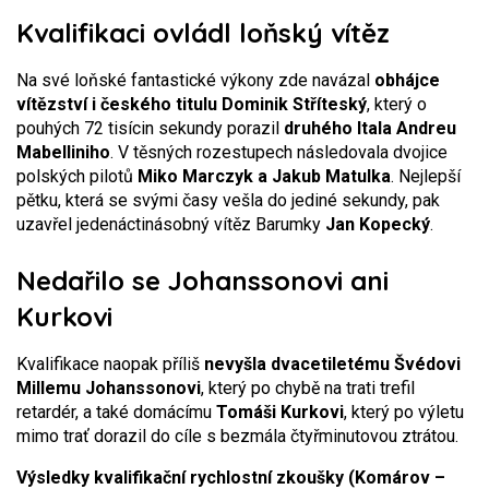
Kvalifikaci ovládl loňský vítěz
Na své loňské fantastické výkony zde navázal
obhájce
vítězství i českého titulu Dominik Stříteský
, který o
pouhých 72 tisícin sekundy porazil
druhého Itala Andreu
Mabelliniho
. V těsných rozestupech následovala dvojice
polských pilotů
Miko Marczyk a Jakub Matulka
. Nejlepší
pětku, která se svými časy vešla do jediné sekundy, pak
uzavřel jedenáctinásobný vítěz Barumky
Jan Kopecký
.
Nedařilo se Johanssonovi ani
Kurkovi
Kvalifikace naopak příliš
nevyšla dvacetiletému Švédovi
Millemu Johanssonovi
, který po chybě na trati trefil
retardér, a také domácímu
Tomáši Kurkovi
, který po výletu
mimo trať dorazil do cíle s bezmála čtyřminutovou ztrátou.
Výsledky kvalifikační rychlostní zkoušky (Komárov –