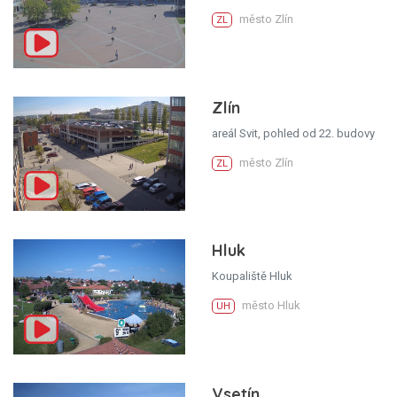
město Zlín
ZL
Zlín
areál Svit, pohled od 22. budovy
město Zlín
ZL
Hluk
Koupaliště Hluk
město Hluk
UH
Vsetín