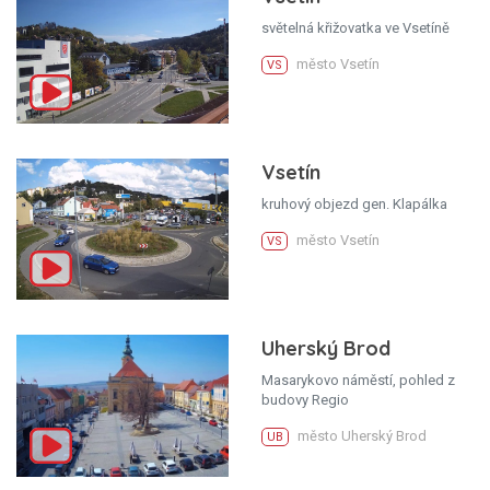
světelná křižovatka ve Vsetíně
město Vsetín
VS
Vsetín
kruhový objezd gen. Klapálka
město Vsetín
VS
Uherský Brod
Masarykovo náměstí, pohled z
budovy Regio
město Uherský Brod
UB