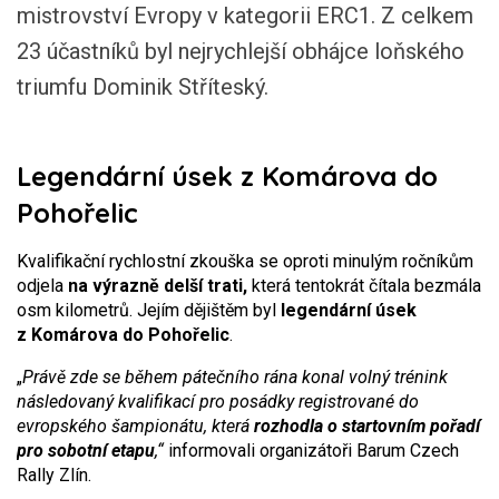
mistrovství Evropy v kategorii ERC1. Z celkem
23 účastníků byl nejrychlejší obhájce loňského
triumfu Dominik Stříteský.
Legendární úsek z Komárova do
Pohořelic
Kvalifikační rychlostní zkouška se oproti minulým ročníkům
odjela
na výrazně delší trati,
která tentokrát čítala bezmála
osm kilometrů. Jejím dějištěm byl
legendární úsek
z Komárova do Pohořelic
.
„
Právě zde se během pátečního rána konal volný trénink
následovaný kvalifikací pro posádky registrované do
evropského šampionátu, která
rozhodla o startovním pořadí
pro sobotní etapu
,“
informovali organizátoři Barum Czech
Rally Zlín.