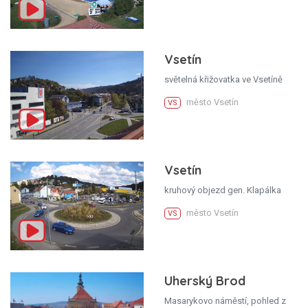
Vsetín
světelná křižovatka ve Vsetíně
město Vsetín
VS
Vsetín
kruhový objezd gen. Klapálka
město Vsetín
VS
Uherský Brod
Masarykovo náměstí, pohled z