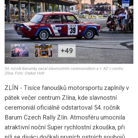
+49
54. ročník Barumky začal slavnostním ceremoniálem a 1. RZ v centru
Zlína. Foto: Otakar Hofr
ZLÍN - Tisíce fanoušků motorsportu zaplnily v
pátek večer centrum Zlína, kde slavnostní
ceremoniál oficiálně odstartoval 54. ročník
Barum Czech Rally Zlín. Atmosféru umocnila
atraktivní noční Super rychlostní zkouška, při
níž se diváci dočkali prvních ostrých soubojů