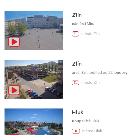
Zlín
náměstí Míru
město Zlín
ZL
Zlín
areál Svit, pohled od 22. budovy
město Zlín
ZL
Hluk
Koupaliště Hluk
město Hluk
UH