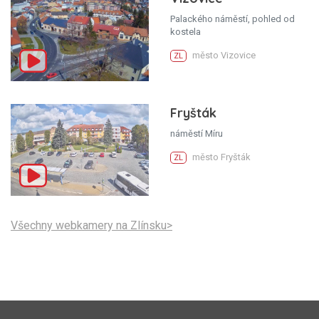
Palackého náměstí, pohled od
kostela
město Vizovice
ZL
Fryšták
náměstí Míru
město Fryšták
ZL
Všechny webkamery na Zlínsku>