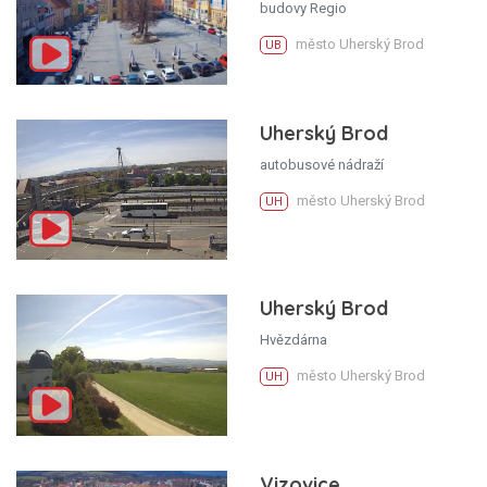
budovy Regio
město Uherský Brod
UB
Uherský Brod
autobusové nádraží
město Uherský Brod
UH
Uherský Brod
Hvězdárna
město Uherský Brod
UH
Vizovice