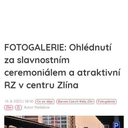
FOTOGALERIE: Ohlédnutí
za slavnostním
ceremoniálem a atraktivní
RZ v centru Zlína
16. 8. 2025 | 18:50
Co se děje
Barum Czech Rally Zlín
Fotogalerie
Autor: Redakce
Zlín
ZL