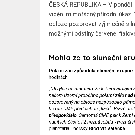
ČESKÁ REPUBLIKA – V pondělí 19
vidění mimořádný přírodní úkaz.
obloze pozorovat výjimečně silno
možnými odstíny červené, fialové 
Mohla za to sluneční er
Polární záři
způsobila sluneční erupce
,
hodinách.
„
Obvykle to znamená, že k Zemi
mračno n
našem území proběhne polární záře
nad 
pozorovaný na obloze nezpůsobilo přímo
kterou CME před sebou „tlačí“. Právě pro
předpovídalo
. Samotná CME pak k Zemi d
nabitých částic již nezpůsobila výraznější 
planetária Uherský Brod
Vít Valečka
.