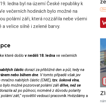
. ledna byl na území České republiky k
 Ve večerních hodinách bylo možné na
u polární záři, která rozzářila nebe všemi
a velice silně i zelené barvy.
upce
 ke které došlo
v neděli 18. ledna
ve večerních
abitých částic
dorazí za přibližně den a půl, tedy na
ránem nebo během dne
. V tomto případě však jev
 mračno nabitých částic (CME),
tzv. šoková vlna
,
to bylo možné pozorovat polární záři
dříve, než se
orazila až po půlnoci, nicméně z důvodu polarity
Zl
polární záři,“
vysvětlil vedoucí pracovník Hvězdárny a
nám