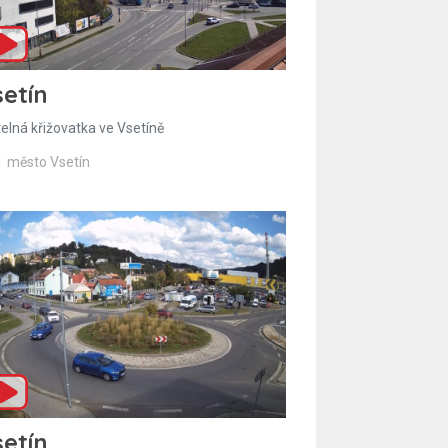
etín
telná křižovatka ve Vsetíně
město Vsetín
etín