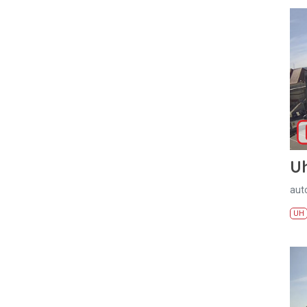
U
aut
UH