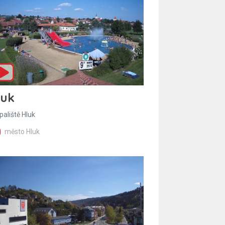
luk
paliště Hluk
město Hluk