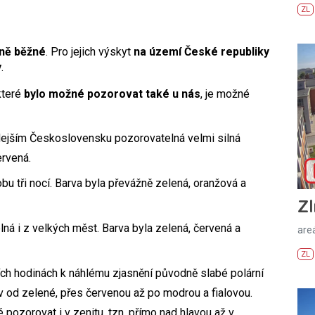
ZL
ně běžné
. Pro jejich výskyt
na území České republiky
y
.
 které
bylo možné pozorovat také u nás
, je možné
hdejším Československu pozorovatelná velmi silná
ervená.
obu tři nocí. Barva byla převážně zelená, oranžová a
Zl
lná i z velkých měst. Barva byla zelená, červená a
areá
ZL
ích hodinách k náhlému zjasnění původně slabé polární
v od zelené, přes červenou až po modrou a fialovou.
 pozorovat i v zenitu, tzn. přímo nad hlavou až v