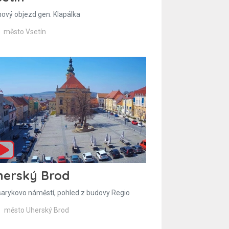
hový objezd gen. Klapálka
město Vsetín
herský Brod
arykovo náměstí, pohled z budovy Regio
město Uherský Brod