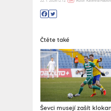
22. 1. 202612:12
Autor: Kateřina Háblo
UH
Čtěte také
Ševci musejí zašít klokan