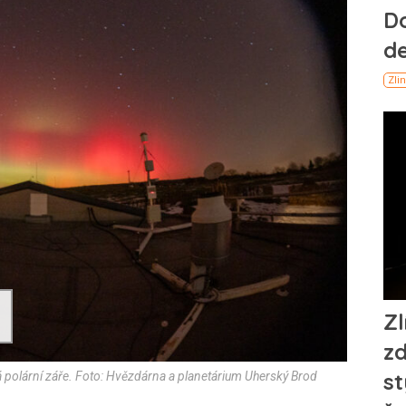
á polární záře. Foto: Hvězdárna a planetárium Uherský Brod