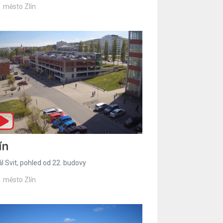
město Zlín
ín
l Svit, pohled od 22. budovy
město Zlín