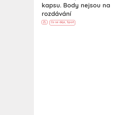
kapsu. Body nejsou na
rozdávání
ZL
Co se děje
,
Sport