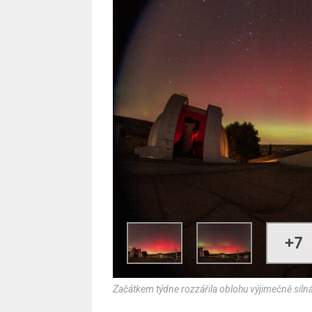
+7
Začátkem týdne rozzářila oblohu výjimečně siln