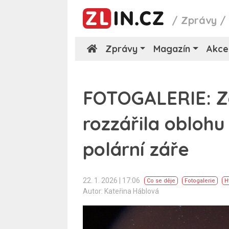
/
Zprávy
Zprávy
Magazín
Akce
FOTOGALERIE: Z
rozzářila oblohu
polární záře
22. 1. 2026 | 17:06
Co se děje
Fotogalerie
H
Autor: Kateřina Háblová