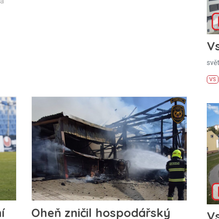
vá
Vs
svě
VS
í
Oheň zničil hospodářský
Vs