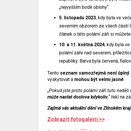
„nejvyšším bodě oblohy“.
5. listopadu 2023
, kdy byla ve več
severním obzorem ze všech částí Če
článek o této polární záři si můžete
10. a 11. května 2024
, kdy byla v
polární záře nad severem, příležito
republiky. Barva byla červená, fialo
Tento
seznam samozřejmě není úplný
vyskytovat a
mohou být velmi jasné
.
„
Pokud jste proto polární záři tuto neděli 
může nastat doslova kdykoliv
,“
řekl na z
Zajímá vás aktuální dění ve Zlínském kraj
Zobrazit fotogalerii >>