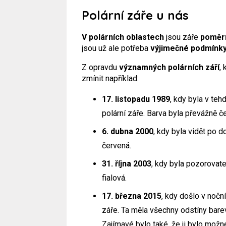
Polární záře u nás
V polárních oblastech
jsou záře
poměr
jsou už ale potřeba
výjimečné podmínk
Z opravdu
významných polárních září
,
zmínit například:
17. listopadu 1989
, kdy byla v te
polární záře. Barva byla převážně č
6. dubna 2000
, kdy byla vidět po d
červená.
31. října 2003
, kdy byla pozorovate
fialová.
17. března 2015
, kdy došlo v nočn
záře. Ta měla všechny odstíny bare
Zajímavé bylo také, že ji bylo možné