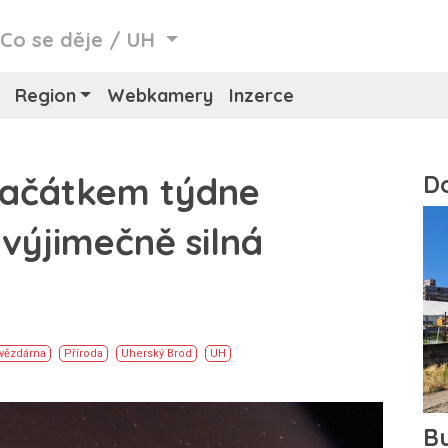
/
Co se děje
/
UH
Region
Webkamery
Inzerce
ačátkem týdne
 výjimečně silná
vězdárna
Příroda
Uherský Brod
UH