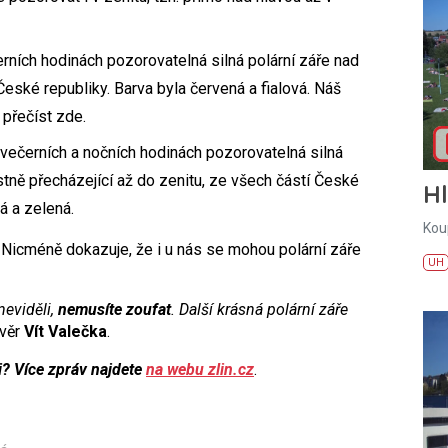
erních hodinách pozorovatelná silná polární záře nad
ské republiky. Barva byla červená a fialová. Náš
 přečíst zde.
e večerních a nočních hodinách pozorovatelná silná
stně přecházející až do zenitu, ze všech částí České
H
vá a zelená.
Kou
. Nicméně dokazuje, že i u nás se mohou polární záře
UH
neviděli,
nemusíte zoufat
. Další krásná polární záře
ávěr
Vít Valečka
.
i? Více zpráv najdete
na webu zlin.cz
.