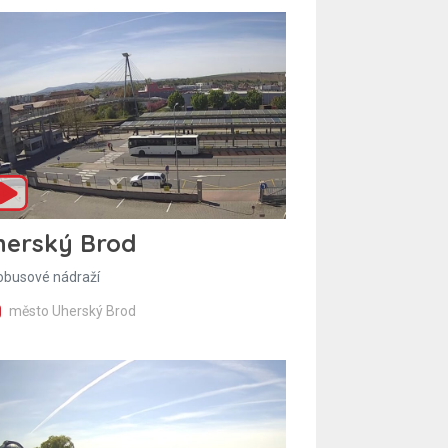
herský Brod
obusové nádraží
město Uherský Brod