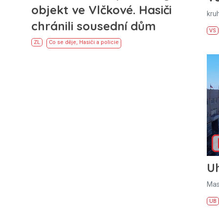
objekt ve Vlčkové. Hasiči
kru
chránili sousední dům
VS
ZL
Co se děje
,
Hasiči a policie
U
Mas
UB