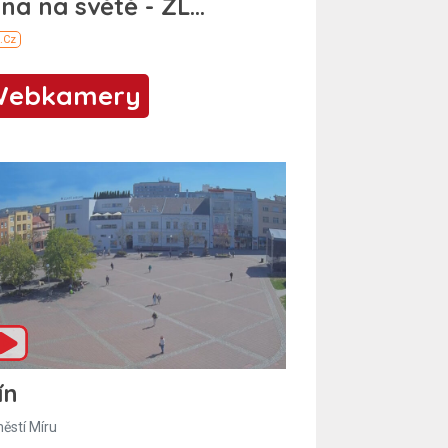
Webkamery
ín
ěstí Míru